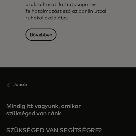
árul: kultúrát, láthatóságot és
felhatalmazást sző az aaniin utcai
ruhakollekciójába.
Bővebben
Január
Mindig itt vagyunk, amikor
szükséged van ránk
SZÜKSÉGED VAN SEGÍTSÉGRE?