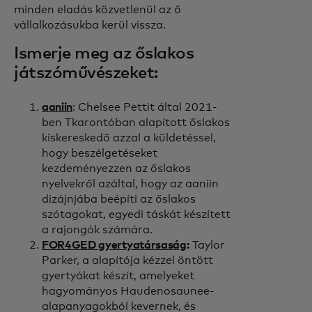
minden eladás közvetlenül az ő
vállalkozásukba kerül vissza.
Ismerje meg az őslakos
játszóművészeket:
aaniin
: Chelsee Pettit által 2021-
ben Tkarontóban alapított őslakos
kiskereskedő azzal a küldetéssel,
hogy beszélgetéseket
kezdeményezzen az őslakos
nyelvekről azáltal, hogy az aaniin
dizájnjába beépíti az őslakos
szótagokat, egyedi táskát készített
a rajongók számára.
FOR4GED gyertyatársaság
:
Taylor
Parker, a
alapítója kézzel öntött
gyertyákat készít, amelyeket
hagyományos Haudenosaunee-
alapanyagokból kevernek, és