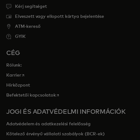
Kérj segítséget
Elveszett vagy ellopott kártya bejelentése
ATM-kereső
GYIK
CÉG
Rólunk:
opens in a new tab
Karrier
Hírközpont
opens in a new tab
Befektetői kapcsolatok
JOGI ÉS ADATVÉDELMI INFORMÁCIÓK
Adatvédelem és adatkezelési felelősség
Kötelező érvényű vállalati szabályok (BCR-ek)