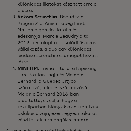
különleges illatokat készített erre a
piacra.
Kokom Scrunchies
: Beaudry, a
Kitigan Zibi Anishinabeg First
Nation algonkin fiatalja és
édesanyja, Marcie Beaudry által
2019-ben alapított családi őslakos
vállalkozás, a duó egy különleges
kiadású scrunchie csomagot hozott
létre.
MINI TIPI
:
Trisha Pitura, a Nipissing
First Nation tagja és Melanie
Bernard, a Quebec Cityből
származó, telepes származású
Melanie Bernard 2016-ban
alapította, és célja, hogy a
textiliparban hiányzik az autentikus
őslakos dizájn, ezért egyedi takarót
készítettek a rajongók számára.