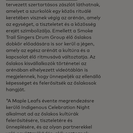
tervezett szertartásos zászlót láthatnak,
amelyet a szurkolók egy közös rituálé
keretében visznek végig az arénán, amely
az egységet, a tiszteletet és a közösség
erejét szimbolizálja. Emellett a Smoke
Trail Singers Drum Group élő őslakos
dobkör előadására is sor kerül a jégen,
amely az egész arénát a kultúra és a
kapcsolat élő ritmusává változtatja. Az
őslakos kisvállalkozók történetei az
arénában elhelyezett videótáblán is
megjelennek, hogy ünnepeljék az ellenálló
képességet és felerősítsék az őslakosok
hangját.
"A Maple Leafs évente megrendezésre
kerülő Indigenous Celebration Night
alkalmat ad az őslakos kultúrák
felerősítésére, tiszteletére és
ünneplésére, és az olyan partnerekkel