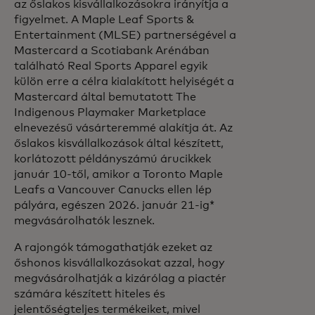
az őslakos kisvállalkozásokra irányítja a
figyelmet. A Maple Leaf Sports &
Entertainment (MLSE) partnerségével a
Mastercard a Scotiabank Arénában
található Real Sports Apparel egyik
külön erre a célra kialakított helyiségét a
Mastercard által bemutatott The
Indigenous Playmaker Marketplace
elnevezésű vásárteremmé alakítja át. Az
őslakos kisvállalkozások által készített,
korlátozott példányszámú árucikkek
január 10-től, amikor a Toronto Maple
Leafs a Vancouver Canucks ellen lép
pályára, egészen 2026. január 21-ig*
megvásárolhatók lesznek.
A rajongók támogathatják ezeket az
őshonos kisvállalkozásokat azzal, hogy
megvásárolhatják a kizárólag a piactér
számára készített hiteles és
jelentőségteljes termékeiket, mivel