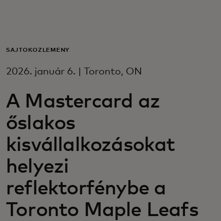
Neked
Vállalkozásoknak
SAJTÓKÖZLEMÉNY
2026. január 6. | Toronto, ON
A világért
A Mastercard az
Innovátoroknak
őslakos
kisvállalkozásokat
Hírek és trendek
helyezi
reflektorfénybe a
Toronto Maple Leafs