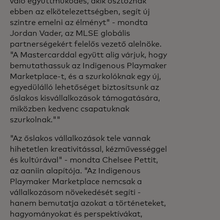
való együttműködés, akik osztoznak
ebben az elkötelezettségben, segít új
szintre emelni az élményt" - mondta
Jordan Vader, az MLSE globális
partnerségekért felelős vezető alelnöke.
"A Mastercarddal együtt alig várjuk, hogy
bemutathassuk az Indigenous Playmaker
Marketplace-t, és a szurkolóknak egy új,
egyedülálló lehetőséget biztosítsunk az
őslakos kisvállalkozások támogatására,
miközben kedvenc csapatuknak
szurkolnak.""
"Az őslakos vállalkozások tele vannak
hihetetlen kreativitással, kézművességgel
és kultúrával" - mondta Chelsee Pettit,
az aaniin alapítója. "Az Indigenous
Playmaker Marketplace nemcsak a
vállalkozásom növekedését segíti -
hanem bemutatja azokat a történeteket,
hagyományokat és perspektívákat,