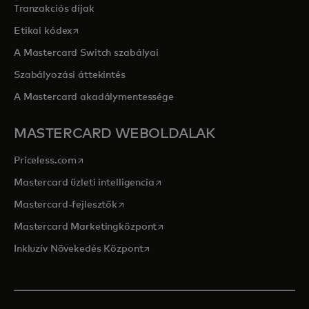
Tranzakciós díjak
opens in a new tab
Etikai kódex
A Mastercard Switch szabályai
Szabályozási áttekintés
A Mastercard akadálymentessége
MASTERCARD WEBOLDALAK
opens in a new tab
Priceless.com
opens in a new tab
Mastercard üzleti intelligencia
opens in a new tab
Mastercard-fejlesztők
opens in a new tab
Mastercard Marketingközpont
opens in a new tab
Inkluzív Növekedés Központ