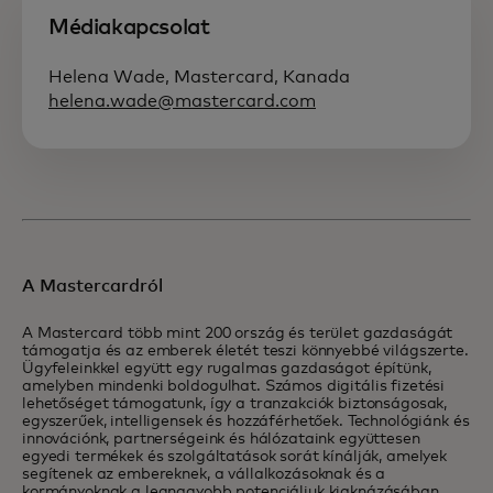
Médiakapcsolat
Helena Wade, Mastercard, Kanada
helena.wade@mastercard.com
A Mastercardról
A Mastercard több mint 200 ország és terület gazdaságát
támogatja és az emberek életét teszi könnyebbé világszerte.
Ügyfeleinkkel együtt egy rugalmas gazdaságot építünk,
amelyben mindenki boldogulhat. Számos digitális fizetési
lehetőséget támogatunk, így a tranzakciók biztonságosak,
egyszerűek, intelligensek és hozzáférhetőek. Technológiánk és
innovációnk, partnerségeink és hálózataink együttesen
egyedi termékek és szolgáltatások sorát kínálják, amelyek
segítenek az embereknek, a vállalkozásoknak és a
kormányoknak a legnagyobb potenciáljuk kiaknázásában.