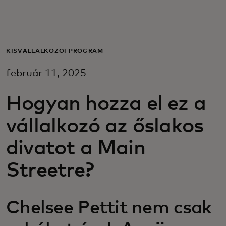
Neked
Vállalkozásoknak
KISVÁLLALKOZÓI PROGRAM
február 11, 2025
A világért
Hogyan hozza el ez a
Innovátoroknak
vállalkozó az őslakos
divatot a Main
Hírek és trendek
Streetre?
Chelsee Pettit nem csak