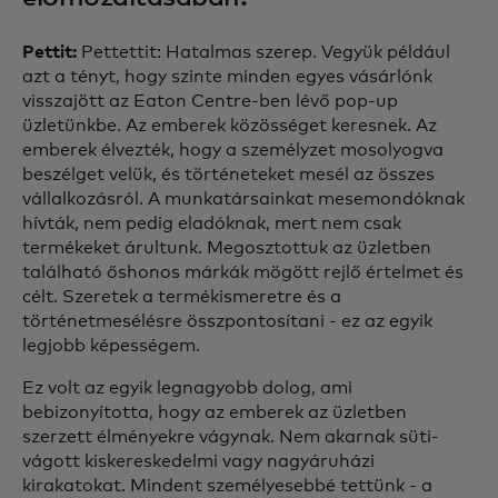
Pettit:
Pettettit: Hatalmas szerep. Vegyük például
azt a tényt, hogy szinte minden egyes vásárlónk
visszajött az Eaton Centre-ben lévő pop-up
üzletünkbe. Az emberek közösséget keresnek. Az
emberek élvezték, hogy a személyzet mosolyogva
beszélget velük, és történeteket mesél az összes
vállalkozásról. A munkatársainkat mesemondóknak
hívták, nem pedig eladóknak, mert nem csak
termékeket árultunk. Megosztottuk az üzletben
található őshonos márkák mögött rejlő értelmet és
célt. Szeretek a termékismeretre és a
történetmesélésre összpontosítani - ez az egyik
legjobb képességem.
Ez volt az egyik legnagyobb dolog, ami
bebizonyította, hogy az emberek az üzletben
szerzett élményekre vágynak. Nem akarnak süti-
vágott kiskereskedelmi vagy nagyáruházi
kirakatokat. Mindent személyesebbé tettünk - a