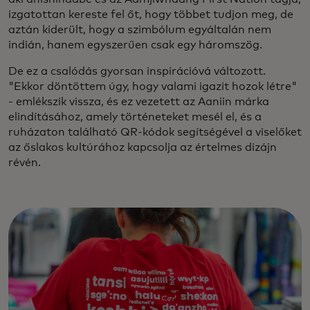
izgatottan kereste fel őt, hogy többet tudjon meg, de
aztán kiderült, hogy a szimbólum egyáltalán nem
indián, hanem egyszerűen csak egy háromszög.
De ez a csalódás gyorsan inspirációvá változott.
"Ekkor döntöttem úgy, hogy valami igazit hozok létre"
- emlékszik vissza, és ez vezetett az Aaniin márka
elindításához, amely történeteket mesél el, és a
ruházaton található QR-kódok segítségével a viselőket
az őslakos kultúrához kapcsolja az értelmes dizájn
révén.