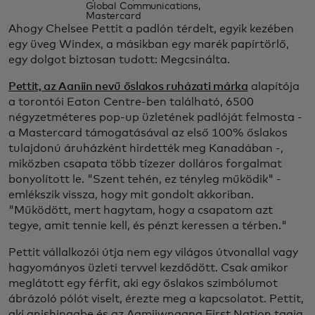
Global Communications,
Mastercard
Ahogy Chelsee Pettit a padlón térdelt, egyik kezében
egy üveg Windex, a másikban egy marék papírtörlő,
egy dolgot biztosan tudott: Megcsinálta.
Pettit, az Aaniin nevű őslakos ruházati márka
alapítója
a torontói Eaton Centre-ben található, 6500
négyzetméteres pop-up üzletének padlóját felmosta -
a Mastercard támogatásával az első 100% őslakos
tulajdonú áruházként hirdették meg Kanadában -,
miközben csapata több tízezer dolláros forgalmat
bonyolított le. "Szent tehén, ez tényleg működik" -
emlékszik vissza, hogy mit gondolt akkoriban.
"Működött, mert hagytam, hogy a csapatom azt
tegye, amit tennie kell, és pénzt keressen a térben."
Pettit vállalkozói útja nem egy világos útvonallal vagy
hagyományos üzleti tervvel kezdődött. Csak amikor
meglátott egy férfit, aki egy őslakos szimbólumot
ábrázoló pólót viselt, érezte meg a kapcsolatot. Pettit,
aki anishinaabe és az Aamjiwnaang First Nation tagja,