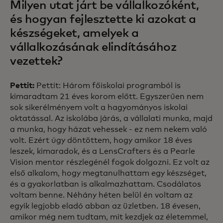
Milyen utat járt be vállalkozóként,
és hogyan fejlesztette ki azokat a
készségeket, amelyek a
vállalkozásának elindításához
vezettek?
Pettit:
Pettit: Három főiskolai programból is
kimaradtam 21 éves korom előtt. Egyszerűen nem
sok sikerélményem volt a hagyományos iskolai
oktatással. Az iskolába járás, a vállalati munka, majd
a munka, hogy házat vehessek - ez nem nekem való
volt. Ezért úgy döntöttem, hogy amikor 18 éves
leszek, kimaradok, és a LensCrafters és a Pearle
Vision mentor részlegénél fogok dolgozni. Ez volt az
első alkalom, hogy megtanulhattam egy készséget,
és a gyakorlatban is alkalmazhattam. Csodálatos
voltam benne. Néhány héten belül én voltam az
egyik legjobb eladó abban az üzletben. 18 évesen,
amikor még nem tudtam, mit kezdjek az életemmel,