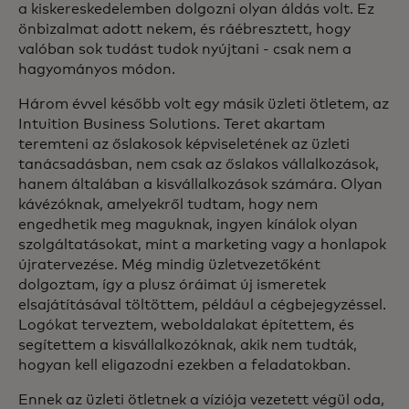
a kiskereskedelemben dolgozni olyan áldás volt. Ez
önbizalmat adott nekem, és ráébresztett, hogy
valóban sok tudást tudok nyújtani - csak nem a
hagyományos módon.
Három évvel később volt egy másik üzleti ötletem, az
Intuition Business Solutions. Teret akartam
teremteni az őslakosok képviseletének az üzleti
tanácsadásban, nem csak az őslakos vállalkozások,
hanem általában a kisvállalkozások számára. Olyan
kávézóknak, amelyekről tudtam, hogy nem
engedhetik meg maguknak, ingyen kínálok olyan
szolgáltatásokat, mint a marketing vagy a honlapok
újratervezése. Még mindig üzletvezetőként
dolgoztam, így a plusz óráimat új ismeretek
elsajátításával töltöttem, például a cégbejegyzéssel.
Logókat terveztem, weboldalakat építettem, és
segítettem a kisvállalkozóknak, akik nem tudták,
hogyan kell eligazodni ezekben a feladatokban.
Ennek az üzleti ötletnek a víziója vezetett végül oda,