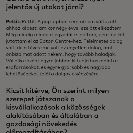
jelentős új utakat járni?
Pettit:
Pettit: A pop-upban semmi sem változott
ahhoz képest, amikor négy évvel ezelőtt elkezdtem.
Még mindig mindent egyedül csináltam, pénz nélkül
jutottam el az Eaton Centre-hez. Félelmetes dolog
volt, de a téveszme volt az egyetlen dolog, ami
önbizalmat adott nekem, hogy tovább haladjak.
Vállalkozóként egyre jobban ki tudja használni az
erőforrásokat, és egyre gyorsabb és nagyobb
lehetőségeket talál a dolgok elvégzésére.
Kicsit kitérve, Ön szerint milyen
szerepet játszanak a
kisvállalkozások a közösségek
alakításában és általában a
gazdasági növekedés
előmozdításában?