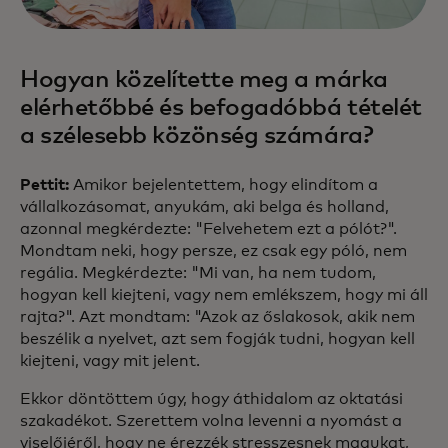
Hogyan közelítette meg a márka
elérhetőbbé és befogadóbbá tételét
a szélesebb közönség számára?
Pettit:
Amikor bejelentettem, hogy elindítom a
vállalkozásomat, anyukám, aki belga és holland,
azonnal megkérdezte: "Felvehetem ezt a pólót?".
Mondtam neki, hogy persze, ez csak egy póló, nem
regália. Megkérdezte: "Mi van, ha nem tudom,
hogyan kell kiejteni, vagy nem emlékszem, hogy mi áll
rajta?". Azt mondtam: "Azok az őslakosok, akik nem
beszélik a nyelvet, azt sem fogják tudni, hogyan kell
kiejteni, vagy mit jelent.
Ekkor döntöttem úgy, hogy áthidalom az oktatási
szakadékot. Szerettem volna levenni a nyomást a
viselőjéről, hogy ne érezzék stresszesnek magukat,