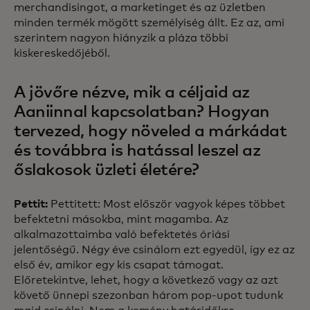
merchandisingot, a marketinget és az üzletben
minden termék mögött személyiség állt. Ez az, ami
szerintem nagyon hiányzik a pláza többi
kiskereskedőjéből.
A jövőre nézve, mik a céljaid az
Aaniinnal kapcsolatban? Hogyan
tervezed, hogy növeled a márkádat
és továbbra is hatással leszel az
őslakosok üzleti életére?
Pettit:
Pettitett: Most először vagyok képes többet
befektetni másokba, mint magamba. Az
alkalmazottaimba való befektetés óriási
jelentőségű. Négy éve csinálom ezt egyedül, így ez az
első év, amikor egy kis csapat támogat.
Előretekintve, lehet, hogy a következő vagy az azt
követő ünnepi szezonban három pop-upot tudunk