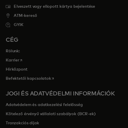
Elveszett vagy ellopott kártya bejelentése
ATM-kereső
GYIK
CÉG
Rólunk:
opens in a new tab
Karrier
Hírközpont
opens in a new tab
Befektetői kapcsolatok
JOGI ÉS ADATVÉDELMI INFORMÁCIÓK
Adatvédelem és adatkezelési felelősség
Kötelező érvényű vállalati szabályok (BCR-ek)
Tranzakciós díjak