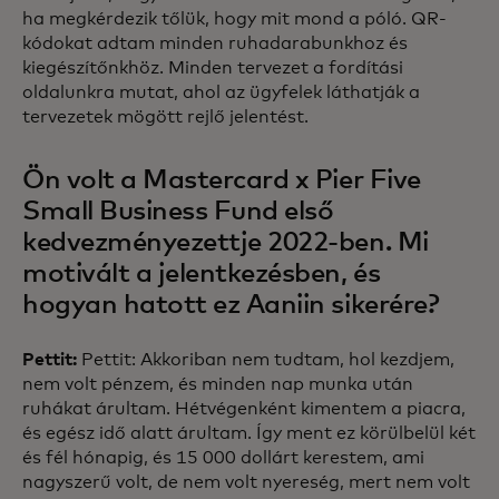
ha megkérdezik tőlük, hogy mit mond a póló. QR-
kódokat adtam minden ruhadarabunkhoz és
kiegészítőnkhöz. Minden tervezet a fordítási
oldalunkra mutat, ahol az ügyfelek láthatják a
tervezetek mögött rejlő jelentést.
Ön volt a Mastercard x Pier Five
Small Business Fund első
kedvezményezettje 2022-ben. Mi
motivált a jelentkezésben, és
hogyan hatott ez Aaniin sikerére?
Pettit:
Pettit: Akkoriban nem tudtam, hol kezdjem,
nem volt pénzem, és minden nap munka után
ruhákat árultam. Hétvégenként kimentem a piacra,
és egész idő alatt árultam. Így ment ez körülbelül két
és fél hónapig, és 15 000 dollárt kerestem, ami
nagyszerű volt, de nem volt nyereség, mert nem volt