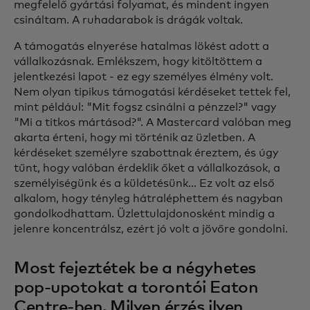
megfelelő gyártási folyamat, és mindent ingyen
csináltam. A ruhadarabok is drágák voltak.
A támogatás elnyerése hatalmas lökést adott a
vállalkozásnak. Emlékszem, hogy kitöltöttem a
jelentkezési lapot - ez egy személyes élmény volt.
Nem olyan tipikus támogatási kérdéseket tettek fel,
mint például: "Mit fogsz csinálni a pénzzel?" vagy
"Mi a titkos mártásod?". A Mastercard valóban meg
akarta érteni, hogy mi történik az üzletben. A
kérdéseket személyre szabottnak éreztem, és úgy
tűnt, hogy valóban érdeklik őket a vállalkozások, a
személyiségünk és a küldetésünk... Ez volt az első
alkalom, hogy tényleg hátraléphettem és nagyban
gondolkodhattam. Üzlettulajdonosként mindig a
jelenre koncentrálsz, ezért jó volt a jövőre gondolni.
Most fejeztétek be a négyhetes
pop-upotokat a torontói Eaton
Centre-ben. Milyen érzés ilyen