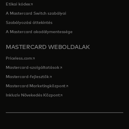
opens in a new tab
Etikai kódex
A Mastercard Switch szabályai
Szabályozási áttekintés
A Mastercard akadálymentessége
MASTERCARD WEBOLDALAK
opens in a new tab
Priceless.com
opens in a new tab
Mastercard-szolgáltatások
opens in a new tab
Mastercard-fejlesztők
opens in a new tab
Mastercard Marketingközpont
opens in a new tab
Inkluzív Növekedés Központ