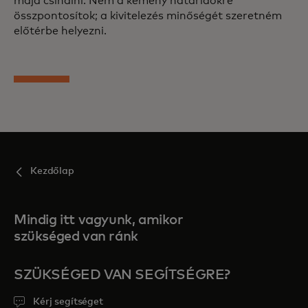
majd csinálni. Nem a kemény határidőkre
összpontosítok; a kivitelezés minőségét szeretném
előtérbe helyezni.
Kezdőlap
Mindig itt vagyunk, amikor
szükséged van ránk
SZÜKSÉGED VAN SEGÍTSÉGRE?
Kérj segítséget