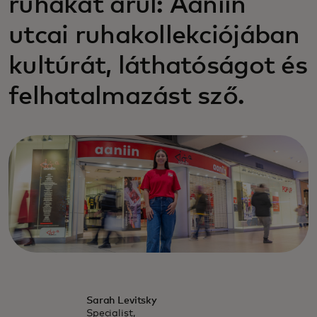
ruhákat árul: Aaniin
utcai ruhakollekciójában
kultúrát, láthatóságot és
felhatalmazást sző.
Sarah Levitsky
Specialist,