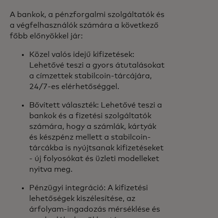
A bankok, a pénzforgalmi szolgáltatók és
a végfelhasználók számára a következő
főbb előnyökkel jár:
Közel valós idejű kifizetések:
Lehetővé teszi a gyors átutalásokat
a címzettek stabilcoin-tárcájára,
24/7-es elérhetőséggel.
Bővített választék: Lehetővé teszi a
bankok és a fizetési szolgáltatók
számára, hogy a számlák, kártyák
és készpénz mellett a stabilcoin-
tárcákba is nyújtsanak kifizetéseket
- új folyosókat és üzleti modelleket
nyitva meg.
Pénzügyi integráció: A kifizetési
lehetőségek kiszélesítése, az
árfolyam-ingadozás mérséklése és