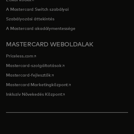
Etikai kódex
A Mastercard Switch szabályai
Szabályozási áttekintés
A Mastercard akadálymentessége
MASTERCARD WEBOLDALAK
opens in a new tab
Priceless.com
opens in a new tab
Mastercard-szolgáltatások
opens in a new tab
Mastercard-fejlesztők
opens in a new tab
Mastercard Marketingközpont
opens in a new tab
Inkluzív Növekedés Központ