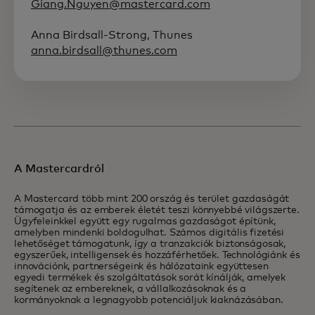
Giang.Nguyen@mastercard.com
Anna Birdsall-Strong, Thunes
anna.birdsall@thunes.com
A Mastercardról
A Mastercard több mint 200 ország és terület gazdaságát
támogatja és az emberek életét teszi könnyebbé világszerte.
Ügyfeleinkkel együtt egy rugalmas gazdaságot építünk,
amelyben mindenki boldogulhat. Számos digitális fizetési
lehetőséget támogatunk, így a tranzakciók biztonságosak,
egyszerűek, intelligensek és hozzáférhetőek. Technológiánk és
innovációnk, partnerségeink és hálózataink együttesen
egyedi termékek és szolgáltatások sorát kínálják, amelyek
segítenek az embereknek, a vállalkozásoknak és a
kormányoknak a legnagyobb potenciáljuk kiaknázásában.