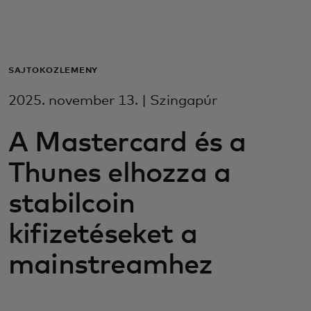
Neked
Vállalkozásoknak
SAJTÓKÖZLEMÉNY
2025. november 13. | Szingapúr
A világért
A Mastercard és a
Innovátoroknak
Thunes elhozza a
stabilcoin
Hírek és trendek
kifizetéseket a
mainstreamhez