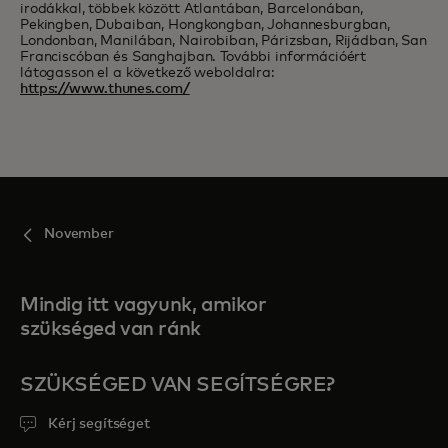
irodákkal, többek között Atlantában, Barcelonában,
Pekingben, Dubaiban, Hongkongban, Johannesburgban,
Londonban, Manilában, Nairobiban, Párizsban, Rijádban, San
Franciscóban és Sanghajban. További információért
látogasson el a következő weboldalra:
https://www.thunes.com/
November
Mindig itt vagyunk, amikor
szükséged van ránk
SZÜKSÉGED VAN SEGÍTSÉGRE?
Kérj segítséget