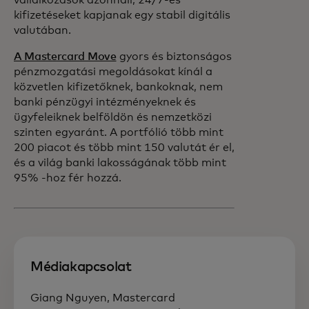
vállalkozások azonnali, 24/7-es
kifizetéseket kapjanak egy stabil digitális
valutában.
A Mastercard Move
gyors és biztonságos
pénzmozgatási megoldásokat kínál a
közvetlen kifizetőknek, bankoknak, nem
banki pénzügyi intézményeknek és
ügyfeleiknek belföldön és nemzetközi
szinten egyaránt. A portfólió több mint
200 piacot és több mint 150 valutát ér el,
és a világ banki lakosságának több mint
95% -hoz fér hozzá.
Médiakapcsolat
Giang Nguyen, Mastercard