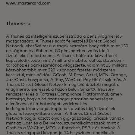
www.mastercard.com
Thunes-ról
A Thunes az intelligens szupersztráda a pénz világméretű
mozgatására. A Thunes saját fejlesztésű Direct Global
Network lehetővé teszi a tagok számára, hogy több mint 130
országban és több mint 80 pénznemben valós idejű
fizetéseket teljesítsenek. A Thunes hálózata közvetlenül
kapcsolódik több mint 7 milliárd mobiltárcához, stabilcoin-
tárcához és bankszámlához világszerte, valamint 15 milliárd
kártyához több mint 320 különböző fizetési módszeren
keresztül, mint például GCash, M-Pesa, Airtel, MTN, Orange,
JazzCash, Easypaisa, AliPay, WeChat Pay HK és sok más. A
Thunes Direct Global Network megkülönbözteti magát a
világméretű eléréssel, a házon belüli SmartX Treasury
rendszerrel és a Fortress Compliance Platformmal, amely
biztosítja, hogy a hálózat tagjai páratlan sebességet,
ellenőrzést, átláthatóságot, védelmet és
költséghatékonyságot kapjanak a valós idejű fizetések
globális lebonyolítása során. A Thunes Direct Global
Network tagjai között olyan gig-gazdasági óriások vannak,
mint az Uber és a Deliveroo, szuperalkalmazások, mint a
Grab és a WeChat, MTO-k, fintechek, PSP-k és bankok. A
Thunes szingapúri központja 14 helyszínen rendelkezik