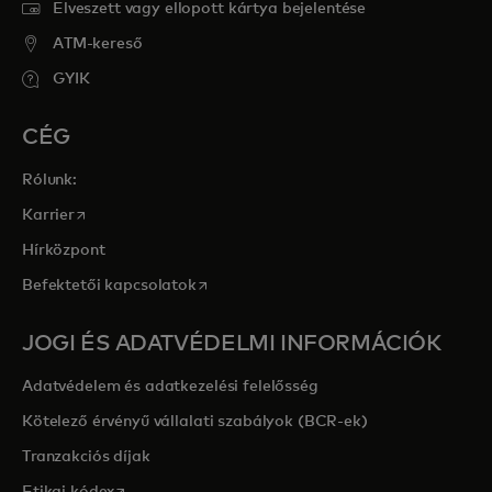
Elveszett vagy ellopott kártya bejelentése
ATM-kereső
GYIK
CÉG
Rólunk:
opens in a new tab
Karrier
Hírközpont
opens in a new tab
Befektetői kapcsolatok
JOGI ÉS ADATVÉDELMI INFORMÁCIÓK
Adatvédelem és adatkezelési felelősség
Kötelező érvényű vállalati szabályok (BCR-ek)
Tranzakciós díjak
opens in a new tab