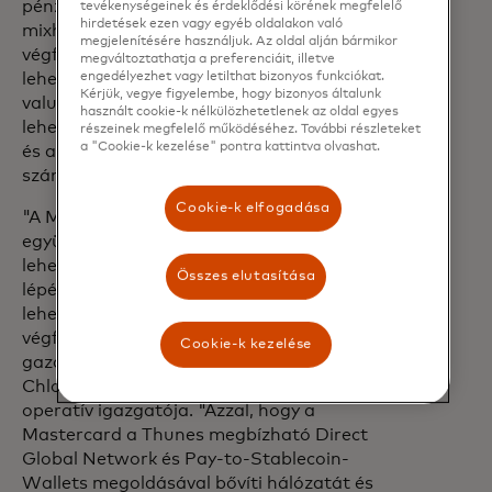
pénztárcákat is hozzáadjuk ehhez a
tevékenységeinek és érdeklődési körének megfelelő
hirdetések ezen vagy egyéb oldalakon való
mixhez. Az egész arról szól, hogy a
megjelenítésére használjuk. Az oldal alján bármikor
végfelhasználóknak nagyobb választási
megváltoztathatja a preferenciáit, illetve
lehetőséget biztosítsunk, és a digitális
engedélyezhet vagy letilthat bizonyos funkciókat.
Kérjük, vegye figyelembe, hogy bizonyos általunk
valuták folyamatos növekedésével új
használt cookie-k nélkülözhetetlenek az oldal egyes
lehetőségeket szabadítsunk fel a bankok
részeinek megfelelő működéséhez. További részleteket
a "Cookie-k kezelése" pontra kattintva olvashat.
és a pénzforgalmi szolgáltatók
számára."
Cookie-k elfogadása
"A Mastercard Move-tal való
együttműködés a stablecoin kifizetések
lehetővé tétele érdekében egy újabb
Összes elutasítása
lépés előre a küldetésünkben, hogy
lehetővé tegyük a következő milliárd
végfelhasználó számára a globális
Cookie-k kezelése
gazdaságban való részvételt" - mondta
Chloe Mayenobe, a Thunes elnöke és
operatív igazgatója. "Azzal, hogy a
Mastercard a Thunes megbízható Direct
Global Network és Pay-to-Stablecoin-
Wallets megoldásával bővíti hálózatát és