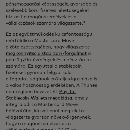
pénzmozgatási képességeit, gyorsabb és
szélesebb körű fizetési lehetőségeket
biztosít a magánszemélyek és a
vállalkozások számára világszerte."
Ez az együttműködés kulcsfontosságú
mérföldkő a Mastercard Move
elkötelezettségében, hogy világszerte
megkönnyítse a stabilcoin-forgalmat
a
pénzügyi intézmények és a pénztárcák
számára. Ez egyúttal a stablecoin
fizetések gyorsan felgyorsuló
elfogadottságának erőteljes igazolása is
a valós hasznosság érdekében. A Thunes
nemrégiben bevezetett
Pay-to-
Stablecoin-Wallets megoldása
, amely
integrálódik a Mastercard Move
hálózatába, közvetlenül megfelel a
világszerte gyorsan növekvő igénynek,
hogy a magánszemélyek és a