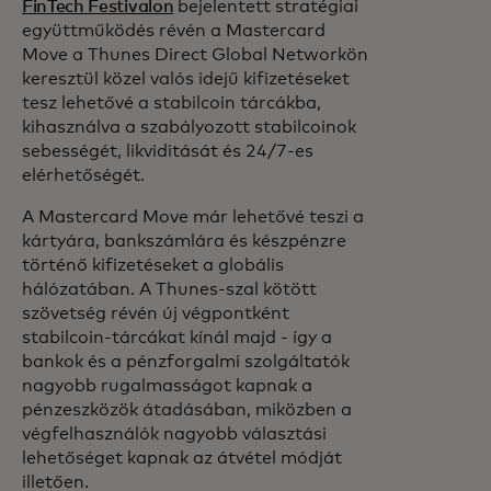
FinTech Festivalon
bejelentett stratégiai
együttműködés révén a Mastercard
Move a Thunes Direct Global Networkön
keresztül közel valós idejű kifizetéseket
tesz lehetővé a stabilcoin tárcákba,
kihasználva a szabályozott stabilcoinok
sebességét, likviditását és 24/7-es
elérhetőségét.
A Mastercard Move már lehetővé teszi a
kártyára, bankszámlára és készpénzre
történő kifizetéseket a globális
hálózatában. A Thunes-szal kötött
szövetség révén új végpontként
stabilcoin-tárcákat kínál majd - így a
bankok és a pénzforgalmi szolgáltatók
nagyobb rugalmasságot kapnak a
pénzeszközök átadásában, miközben a
végfelhasználók nagyobb választási
lehetőséget kapnak az átvétel módját
illetően.