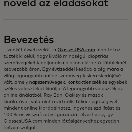
növeld az eladásokat
Bevezetés
Tizenkét évvel ezelőtt a
GlassesUSA.com
alapítói azt
tűzték ki célul, hogy kiváló minőségű, dioptriás
szemüvegeket kínáljanak a piacon elérhető többieknél
kedvezőbb áron. Egy évtizeddel később a cég mára a
világ legnagyobb online szemüveg-kiskereskedőjévé
vált, amely
napszemüvegek
,
kontaktlencsék
és egyebek
széles választékát kínálja. A legnagyobb választék az
online kínálatból, Ray Ban, Oakley és mások
kínálatával, valamint a virtuális tükör segítségével
mindent online kipróbálhatsz, ingyenes szállítást és
100%-os visszafizetési garanciát élvezhetsz, így
GlassesUSA.com minden látásigényedhez egyetlen
helyen szolgál.