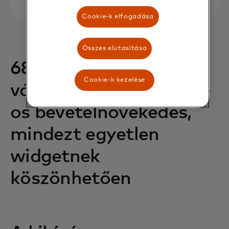
Cookie-k elfogadása
Összes elutasítása
68%-os növekedés a
Cookie-k kezelése
vásárlásokban és 88%-
os bevételnövekedés,
mindezt egyetlen
widgetnek
köszönhetően