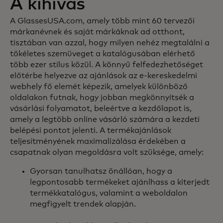
A kihívás
A GlassesUSA.com, amely több mint 60 tervezői
márkanévnek és saját márkáknak ad otthont,
tisztában van azzal, hogy milyen nehéz megtalálni a
tökéletes szemüveget a katalógusában elérhető
több ezer stílus közül. A könnyű felfedezhetőséget
előtérbe helyezve az ajánlások az e-kereskedelmi
webhely fő elemét képezik, amelyek különböző
oldalakon futnak, hogy jobban megkönnyítsék a
vásárlási folyamatot, beleértve a kezdőlapot is,
amely a legtöbb online vásárló számára a kezdeti
belépési pontot jelenti. A termékajánlások
teljesítményének maximalizálása érdekében a
csapatnak olyan megoldásra volt szüksége, amely:
Gyorsan tanulhatsz önállóan, hogy a
legpontosabb termékeket ajánlhass a kiterjedt
termékkatalógus, valamint a weboldalon
megfigyelt trendek alapján.