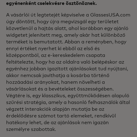
egyénenként cselekvésre ösztönöznek.
A vásárlói út legtetejét képviselve a GlassesUSA.com
úgy döntött, hogy újra megvizsgál egy területet
közvetlenül a hajtás alatt, ahol korábban egy ajánló
widgetet jelenített meg, amely akár hat különböző
terméket is bemutatott. Abban a reményben, hogy
ennyi értéket nyerhet ki ebből az első és
középpontból, az e-kereskedelem csapata
feltételezte, hogy ha az oldalra való belépéskor az
egyénhez jobban igazított ajánlásokat tud nyújtani,
akkor nemcsak javíthatja a kosárba történő
hozzáadási arányokat, hanem növelheti a
vásárlásokat és a bevételeket összességében.
Végtére is, egy klasszikus, együttműködésen alapuló
szűrési stratégia, amely a hasonló felhasználók által
végzett interakciók alapján mutatja be az
érdeklődésre számot tartó elemeket, rendkívül
hatékony lehet, de az ajánlások nem igazán
személyre szabottak.