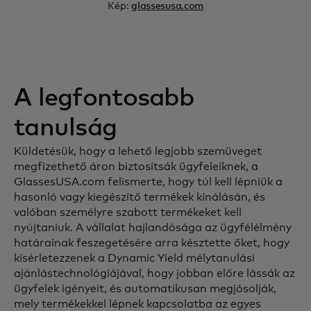
Kép:
glassesusa.com
A legfontosabb
tanulság
Küldetésük, hogy a lehető legjobb szemüveget
megfizethető áron biztosítsák ügyfeleiknek, a
GlassesUSA.com felismerte, hogy túl kell lépniük a
hasonló vagy kiegészítő termékek kínálásán, és
valóban személyre szabott termékeket kell
nyújtaniuk. A vállalat hajlandósága az ügyfélélmény
határainak feszegetésére arra késztette őket, hogy
kísérletezzenek a Dynamic Yield mélytanulási
ajánlástechnológiájával, hogy jobban előre lássák az
ügyfelek igényeit, és automatikusan megjósolják,
mely termékekkel lépnek kapcsolatba az egyes