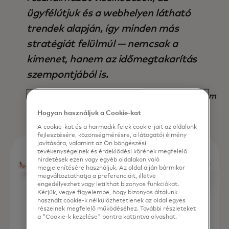
ügyfélútjuk és a webhelyen látható
trendek alapján, így minden más
stratégiát felülmúl — nemcsak a
kimenet, hanem az időmegtakarítás
szempontjából is.
Nadav Yekutiel, Head of Data, GlassesUSA.com
Hogyan használjuk a Cookie-kat
A cookie-kat és a harmadik felek cookie-jait az oldalunk
fejlesztésére, közönségmérésre, a látogatói élmény
javítására, valamint az Ön böngészési
tevékenységeinek és érdeklődési körének megfelelő
hirdetések ezen vagy egyéb oldalakon való
megjelenítésére használjuk. Az oldal alján bármikor
megváltoztathatja a preferenciáit, illetve
engedélyezhet vagy letilthat bizonyos funkciókat.
Kérjük, vegye figyelembe, hogy bizonyos általunk
használt cookie-k nélkülözhetetlenek az oldal egyes
részeinek megfelelő működéséhez. További részleteket
a "Cookie-k kezelése" pontra kattintva olvashat.