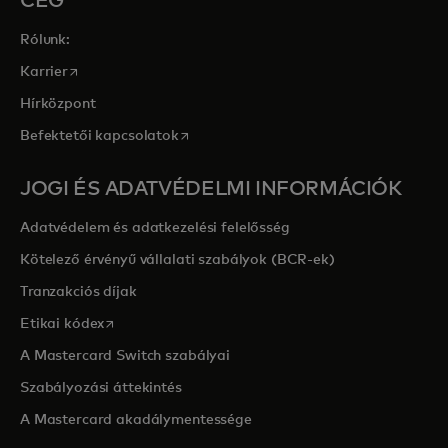
CÉG
Rólunk:
opens in a new tab
Karrier
Hírközpont
opens in a new tab
Befektetői kapcsolatok
JOGI ÉS ADATVÉDELMI INFORMÁCIÓK
Adatvédelem és adatkezelési felelősség
Kötelező érvényű vállalati szabályok (BCR-ek)
Tranzakciós díjak
opens in a new tab
Etikai kódex
A Mastercard Switch szabályai
Szabályozási áttekintés
A Mastercard akadálymentessége