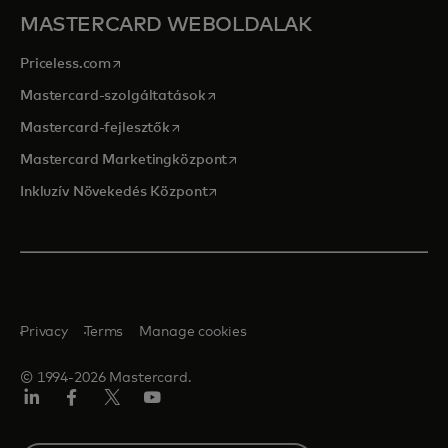
MASTERCARD WEBOLDALAK
opens in a new tab
Priceless.com
opens in a new tab
Mastercard-szolgáltatások
opens in a new tab
Mastercard-fejlesztők
opens in a new tab
Mastercard Marketingközpont
opens in a new tab
Inkluzív Növekedés Központ
Privacy
Terms
Manage cookies
© 1994-2026 Mastercard.
LinkedIn
Facebook
Twitter/X
YouTube