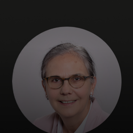
Neked
Vállalkozásoknak
A világért
Innovátoroknak
Hírek és trendek