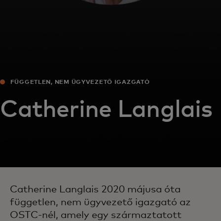
FÜGGETLEN, NEM ÜGYVEZETŐ IGAZGATÓ
Catherine Langlais
Catherine Langlais 2020 májusa óta
független, nem ügyvezető igazgató az
OSTC-nél, amely egy származtatott