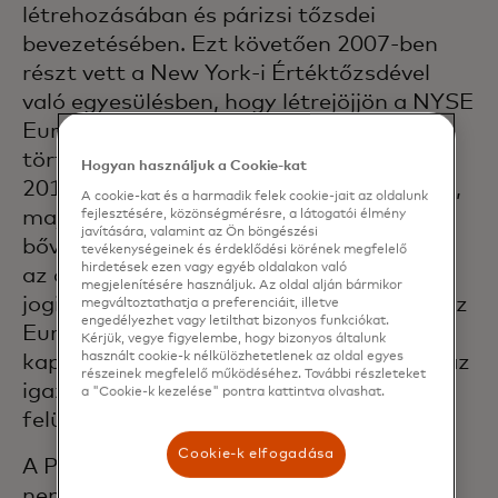
létrehozásában és párizsi tőzsdei
bevezetésében. Ezt követően 2007-ben
részt vett a New York-i Értéktőzsdével
való egyesülésben, hogy létrejöjjön a NYSE
Euronext, majd az ICE által 2013-ban
történő felvásárlása után, az Euronext
Hogyan használjuk a Cookie-kat
2014-es szétválasztásában és IPO-jában,
A cookie-kat és a harmadik felek cookie-jait az oldalunk
majd a dublini és az oslói tőzsdékre való
fejlesztésére, közönségmérésre, a látogatói élmény
javítására, valamint az Ön böngészési
bővítésben. Az Euronext Csoporton belül
tevékenységeinek és érdeklődési körének megfelelő
hirdetések ezen vagy egyéb oldalakon való
az ő feladatai közé tartozott az összes
megjelenítésére használjuk. Az oldal alján bármikor
jogi és szabályozási kérdés felügyelete, az
megváltoztathatja a preferenciáit, illetve
engedélyezhet vagy letilthat bizonyos funkciókat.
Euronext szabályozói kollégiumával való
Kérjük, vegye figyelembe, hogy bizonyos általunk
használt cookie-k nélkülözhetetlenek az oldal egyes
kapcsolattartás koordinálása, valamint az
részeinek megfelelő működéséhez. További részleteket
igazgatótanácsnak és a
a "Cookie-k kezelése" pontra kattintva olvashat.
felügyelőbizottságnak való tanácsadás.
Cookie-k elfogadása
A Paris XI-Sceaux-i Párizsi Egyetemen
nemzetközi jogból, a Paris IV-Sorbonne-i