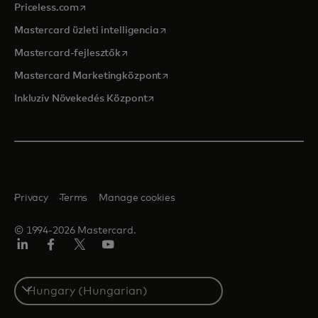
opens in a new tab
Priceless.com
opens in a new tab
Mastercard üzleti intelligencia
opens in a new tab
Mastercard-fejlesztők
opens in a new tab
Mastercard Marketingközpont
opens in a new tab
Inkluzív Növekedés Központ
Privacy
Terms
Manage cookies
© 1994-2026 Mastercard.
LinkedIn
Facebook
Twitter/X
YouTube
Select
a
country