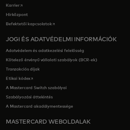
opens in a new tab
Karrier
Hírközpont
opens in a new tab
Befektetői kapcsolatok
JOGI ÉS ADATVÉDELMI INFORMÁCIÓK
Adatvédelem és adatkezelési felelősség
Kötelező érvényű vállalati szabályok (BCR-ek)
Tranzakciós díjak
opens in a new tab
Etikai kódex
A Mastercard Switch szabályai
Szabályozási áttekintés
A Mastercard akadálymentessége
MASTERCARD WEBOLDALAK