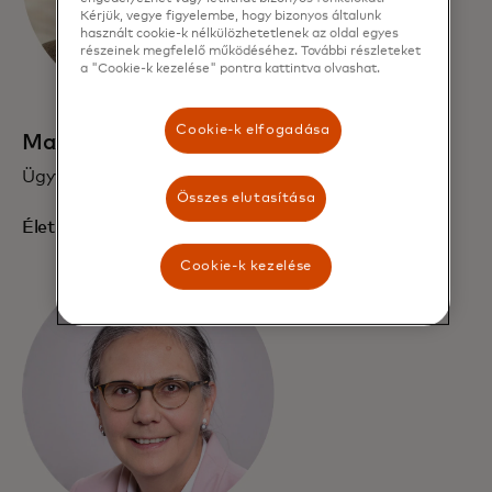
Kérjük, vegye figyelembe, hogy bizonyos általunk
használt cookie-k nélkülözhetetlenek az oldal egyes
részeinek megfelelő működéséhez. További részleteket
a "Cookie-k kezelése" pontra kattintva olvashat.
Cookie-k elfogadása
Max Lanckriet
Ügyvezető alelnök, Customer Delivery Europe
Összes elutasítása
Életrajz elolvasása
Cookie-k kezelése