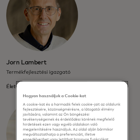
Jorn Lambert
Termékfejlesztési igazgató
Életrajz elolvasása
Hogyan használjuk a Cookie-kat
A cookie-kat és a harmadik felek cookie-jait az oldalunk
fejlesztésére, közönségmérésre, a látogatói élmény
javítására, valamint az Ön böngészési
tevékenységeinek és érdeklődési körének megfelelő
hirdetések ezen vagy egyéb oldalakon való
megjelenítésére használjuk. Az oldal alján bármikor
megváltoztathatja a preferenciáit, illetve
engedélyezhet vagy letilthat bizonyos funkciókat.