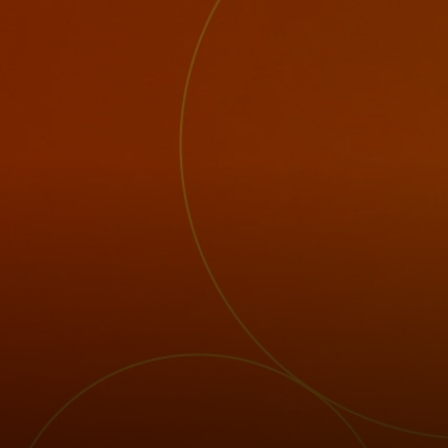
Neked
Vállalkozásoknak
A világért
Innovátoroknak
Hírek és trendek