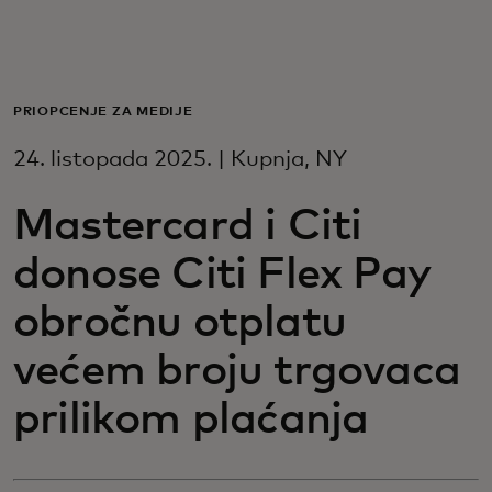
Za vas
Za poslovanje
PRIOPĆENJE ZA MEDIJE
24. listopada 2025. | Kupnja, NY
Za svijet
Mastercard i Citi
Za inovatore
donose Citi Flex Pay
obročnu otplatu
Novosti i trendovi
većem broju trgovaca
prilikom plaćanja