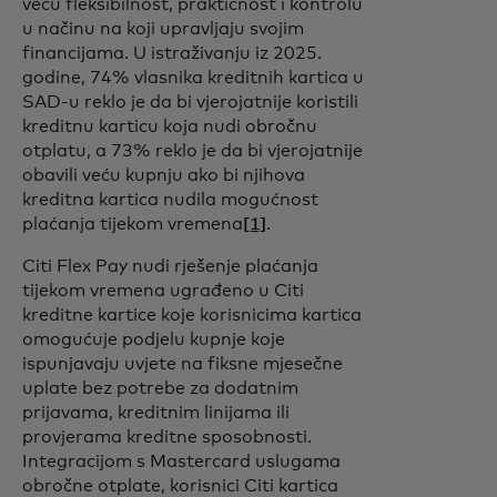
veću fleksibilnost,
praktičnost i kontrolu
u načinu na koji upravljaju svojim
financijama. U istraživanju iz 2025.
godine, 74% vlasnika kreditnih kartica u
SAD-u reklo je da bi vjerojatnije koristili
kreditnu karticu koja nudi obročnu
otplatu, a 73% reklo je da bi vjerojatnije
obavili veću kupnju ako bi njihova
kreditna kartica nudila mogućnost
plaćanja tijekom vremena
[1]
.
Citi Flex Pay nudi rješenje plaćanja
tijekom vremena ugrađeno u Citi
kreditne kartice koje korisnicima kartica
omogućuje podjelu kupnje koje
ispunjavaju uvjete na fiksne mjesečne
uplate bez potrebe za dodatnim
prijavama, kreditnim linijama ili
provjerama kreditne sposobnosti.
Integracijom s Mastercard uslugama
obročne otplate, korisnici Citi kartica