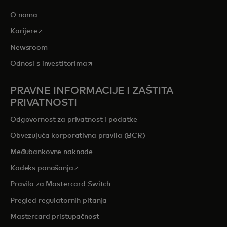
O nama
opens in a new tab
Karijere
Newsroom
opens in a new tab
Odnosi s investitorima
PRAVNE INFORMACIJE I ZAŠTITA
PRIVATNOSTI
Odgovornost za privatnost i podatke
Obvezujuća korporativna pravila (BCR)
Međubankovne naknade
opens in a new tab
Kodeks ponašanja
Pravila za Mastercard Switch
Pregled regulatornih pitanja
Mastercard pristupačnost