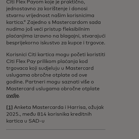
Citi Flex Payom koje je praktično,
jednostavno za korištenje i donosi
stvarnu vrijednost našim korisnicima
kartica.“ Zajedno s Mastercardom sada
nudimo još veći pristup fleksibilnim
plaćanjima izravno na blagajni, stvarajući
besprijekorno iskustvo za kupce i trgovce.
Korisnici Citi kartica mogu početi koristiti
Citi Flex Pay prilikom plaćanja kod
trgovaca koji sudjeluju u Mastercard
uslugama obročne otplate od ove
godine. Partneri mogu saznati više o
Mastercard uslugama obročne otplate
ovdje
.
[1]
Anketa Mastercarda i Harrisa, ožujak
2025., među 814 korisnika kreditnih
kartica u SAD-u