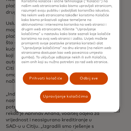
Koristimo kolačiće i slične tehnologije ("Kolačići") na
plaćanja s istim mirom koji dobivaju s
našim web stranicama kako bismo upravljali stranicom,
razumjeli svoju publiku i poboljšati korisničko iskustvo.
drugim Mastercard proizvodima.“
Na nekim web stranicama također koristimo Kolačiće
kako bismo prikazivali oglase temeljene na
Usluge plaćanja na rate Mastercarda
aktivnostima i interesima korisnika na web stranici i
mogu se jednostavno dodati u iskustva
drugim web stranicama. Kliknite "Upravljanje
kolačićima" u nastavku kako biste saznali koje kolačiće
plaćanja koja obuhvaćaju industrije kao
koristimo na ovoj web stranici i zašto. Uvijek možete
što su potrošačka elektronika, nakit,
promijeniti svoje postavke pristanka koristeći alat
"Upravljanje kolačićima" na dnu ekrana (na nekim web
kućni namještaj i drugo. Kod trgovaca
stranicama dostupan kao web poveznica umjesto
koji sudjeluju u programu, kupci će
gumba). To uključuje odbijanje nekih ili svih Kolačića,
automatski vidjeti opcije obročne otplate
osim onih koji su nužno potrebni za rad web stranice.
Citi Flex Pay prilikom plaćanja, što im
omogućuje veći pristup fleksibilnim
Prihvati kolačiće
Odbij sve
načinima plaćanja.
„Industrija plaćanja tijekom vremena
Upravljanje kolačićima
nastavila je rasti jer zadovoljava stvarnu
potrebu potrošača za fleksibilnošću“,
rekao je Abhinav Anand, voditelj odjela za
vrijednost i neosigurano kreditiranje u
SAD-u u Citiju. „Izgradili smo rješenje s