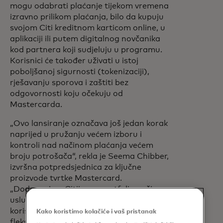
mogu odabrati plaćanje tijekom vremena
izravno prilikom plaćanja, bilo da kupuju
svojom Citi kreditnom karticom online, u
aplikaciji ili putem digitalnog novčanika
kod partnera koji sudjeluju u programu.
Korisnici će također uživati u istoj
poboljšanoj sigurnosti (tokenizaciji),
rješavanju sporova i zaštiti bez
odgovornosti koju očekuju od
Mastercarda.
„Ovo lansiranje označava još jedan korak
naprijed u pružanju većem izboru i
kontroli nad načinom plaćanja većem
broju potrošača“, rekla je Seema Chibber,
izvršna potpredsjednica za ključne
proizvode tvrtke Mastercard.
„Dodavanjem Citijevog portfelja našim
uslugama obročne otplate, milijunima
korisnika kartica omogućujemo
Kako koristimo kolačiće i vaš pristanak
fleksibilna, jednostavna i sigurna