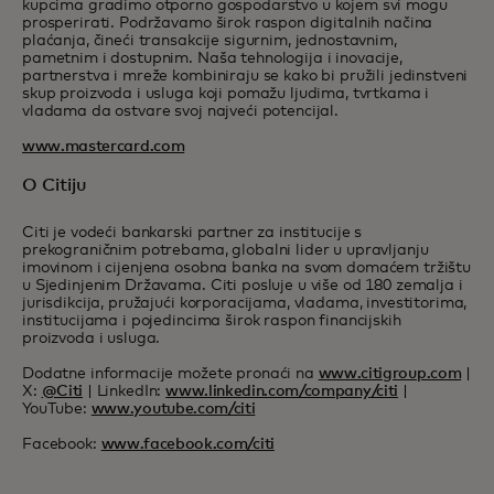
kupcima gradimo otporno gospodarstvo u kojem svi mogu
prosperirati. Podržavamo širok raspon digitalnih načina
plaćanja, čineći transakcije sigurnim, jednostavnim,
pametnim i dostupnim. Naša tehnologija i inovacije,
partnerstva i mreže kombiniraju se kako bi pružili jedinstveni
skup proizvoda i usluga koji pomažu ljudima, tvrtkama i
vladama da ostvare svoj najveći potencijal.
www.mastercard.com
O Citiju
Citi je vodeći bankarski partner za institucije s
prekograničnim potrebama, globalni lider u upravljanju
imovinom i cijenjena osobna banka na svom domaćem tržištu
u Sjedinjenim Državama. Citi posluje u više od 180 zemalja i
jurisdikcija, pružajući korporacijama, vladama, investitorima,
institucijama i pojedincima širok raspon financijskih
proizvoda i usluga.
Dodatne informacije možete pronaći na
www.citigroup.com
|
X:
@Citi
| LinkedIn:
www.linkedin.com/company/citi
|
YouTube:
www.youtube.com/citi
Facebook:
www.facebook.com/citi