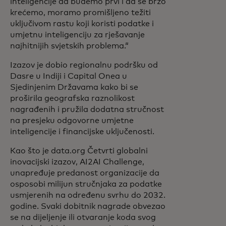
inteligencije da budemo prvi i da se brzo
krećemo, moramo promišljeno težiti
uključivom rastu koji koristi podatke i
umjetnu inteligenciju za rješavanje
najhitnijih svjetskih problema.“
Izazov je dobio regionalnu podršku od
Dasre u Indiji i Capital Onea u
Sjedinjenim Državama kako bi se
proširila geografska raznolikost
nagrađenih i pružila dodatna stručnost
na presjeku odgovorne umjetne
inteligencije i financijske uključenosti.
Kao što je data.org Četvrti globalni
inovacijski izazov, AI2AI Challenge,
unapređuje predanost organizacije da
osposobi milijun stručnjaka za podatke
usmjerenih na određenu svrhu do 2032.
godine. Svaki dobitnik nagrade obvezao
se na dijeljenje ili otvaranje koda svog