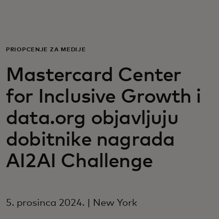
Za vas
Za poslovanje
PRIOPĆENJE ZA MEDIJE
Mastercard Center
Za svijet
for Inclusive Growth i
Za inovatore
data.org objavljuju
dobitnike nagrada
Novosti i trendovi
AI2AI Challenge
5. prosinca 2024. | New York