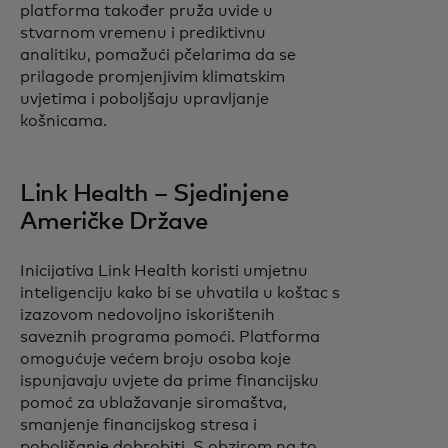
platforma također pruža uvide u
stvarnom vremenu i prediktivnu
analitiku, pomažući pčelarima da se
prilagode promjenjivim klimatskim
uvjetima i poboljšaju upravljanje
košnicama.
Link Health – Sjedinjene
Američke Države
Inicijativa Link Health koristi umjetnu
inteligenciju kako bi se uhvatila u koštac s
izazovom nedovoljno iskorištenih
saveznih programa pomoći. Platforma
omogućuje većem broju osoba koje
ispunjavaju uvjete da prime financijsku
pomoć za ublažavanje siromaštva,
smanjenje financijskog stresa i
poboljšanje dobrobiti. S obzirom na to