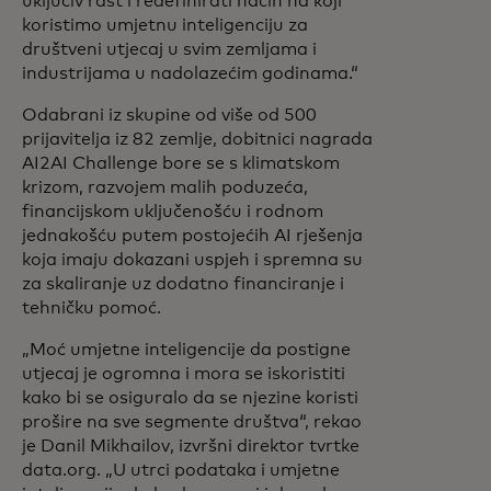
uključiv rast i redefinirati način na koji
koristimo umjetnu inteligenciju za
društveni utjecaj u svim zemljama i
industrijama u nadolazećim godinama.“
Odabrani iz skupine od više od 500
prijavitelja iz 82 zemlje, dobitnici nagrada
AI2AI Challenge bore se s klimatskom
krizom, razvojem malih poduzeća,
financijskom uključenošću i rodnom
jednakošću putem postojećih AI rješenja
koja imaju dokazani uspjeh i spremna su
za skaliranje uz dodatno financiranje i
tehničku pomoć.
„Moć umjetne inteligencije da postigne
utjecaj je ogromna i mora se iskoristiti
kako bi se osiguralo da se njezine koristi
prošire na sve segmente društva“, rekao
je Danil Mikhailov, izvršni direktor tvrtke
data.org. „U utrci podataka i umjetne