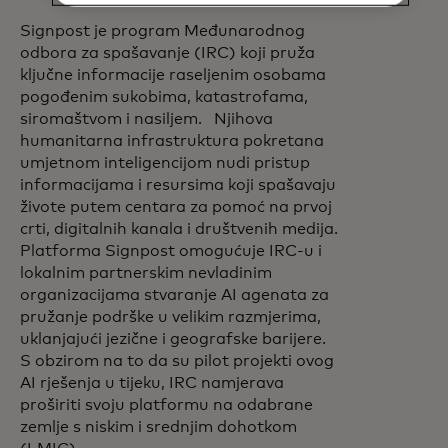
Signpost je program Međunarodnog
odbora za spašavanje (IRC) koji pruža
ključne informacije raseljenim osobama
pogođenim sukobima, katastrofama,
siromaštvom i nasiljem. Njihova
humanitarna infrastruktura pokretana
umjetnom inteligencijom nudi pristup
informacijama i resursima koji spašavaju
živote putem centara za pomoć na prvoj
crti, digitalnih kanala i društvenih medija.
Platforma Signpost omogućuje IRC-u i
lokalnim partnerskim nevladinim
organizacijama stvaranje AI agenata za
pružanje podrške u velikim razmjerima,
uklanjajući jezične i geografske barijere.
S obzirom na to da su pilot projekti ovog
AI rješenja u tijeku, IRC namjerava
proširiti svoju platformu na odabrane
zemlje s niskim i srednjim dohotkom