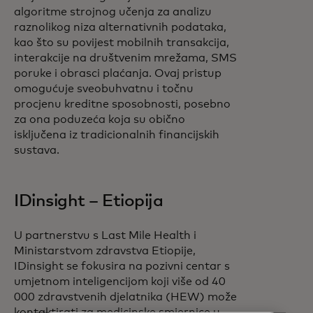
algoritme strojnog učenja za analizu
raznolikog niza alternativnih podataka,
kao što su povijest mobilnih transakcija,
interakcije na društvenim mrežama, SMS
poruke i obrasci plaćanja. Ovaj pristup
omogućuje sveobuhvatnu i točnu
procjenu kreditne sposobnosti, posebno
za ona poduzeća koja su obično
isključena iz tradicionalnih financijskih
sustava.
IDinsight – Etiopija
U partnerstvu s Last Mile Health i
Ministarstvom zdravstva Etiopije,
IDinsight se fokusira na pozivni centar s
umjetnom inteligencijom koji više od 40
000 zdravstvenih djelatnika (HEW) može
kontaktirati za medicinske smjernice u