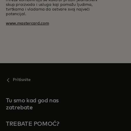
mreže kombiniraju se kako bi pružili jedinstveni
skup proizvoda i usluga koji pomažu ljudima,
tvrtkama i vladama da ostvare svoj najveći
potencijal.
www.mastercard.com
Pritisnite
Tu smo kad god nas
zatrebate
TREBATE POMOĆ?