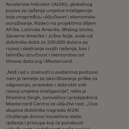
Accelerate Inkluzion (AI2AI), globalnog
poziva za rješenja umjetne inteligencije
koja unapređuju uključivost i ekonomsko
osnaživanje. Radeći na projektima diljem
Afrike, Latinske Amerike, Bliskog istoka,
Sjeverne Amerike i Južne Azije, svaki od
dobitnika dobit će 200.000 dolara za
razvoj i skaliranje svojih rješenja, kao i
tehničku stručnost i mentorstvo od
timova data.org i Mastercard.
„Naš rad u znanosti o podacima postavio
nam je temelje za iskorištavanje prilike za
odgovoran, pravedan i dobrobit svih
razvoj umjetne inteligencije“, rekla je
Shamina Singh, osnivačica i predsjednica
Mastercard Centra za uključivi rast. „Ova
skupina dobitnika nagrada AI2AI
Challenge donosi inovativne alate,
rješenja i pristupe koji će potaknuti