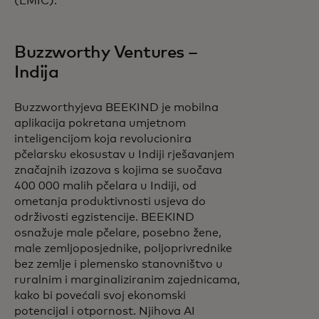
(LMIC).
Buzzworthy Ventures –
Indija
Buzzworthyjeva BEEKIND je mobilna
aplikacija pokretana umjetnom
inteligencijom koja revolucionira
pčelarsku ekosustav u Indiji rješavanjem
značajnih izazova s kojima se suočava
400 000 malih pčelara u Indiji, od
ometanja produktivnosti usjeva do
održivosti egzistencije. BEEKIND
osnažuje male pčelare, posebno žene,
male zemljoposjednike, poljoprivrednike
bez zemlje i plemensko stanovništvo u
ruralnim i marginaliziranim zajednicama,
kako bi povećali svoj ekonomski
potencijal i otpornost. Njihova AI