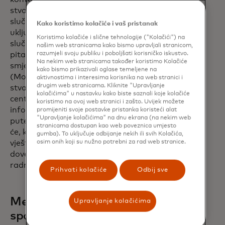
stvarnom vremenu o složenim
slučajevima. IDinsightovo AI rješenje
Kako koristimo kolačiće i vaš pristanak
uključivat će sustav upravljanja
Koristimo kolačiće i slične tehnologije ("Kolačići") na
slučajevima i uslugu odgovaranja na
našim web stranicama kako bismo upravljali stranicom,
razumjeli svoju publiku i poboljšati korisničko iskustvo.
pitanja temeljenu na sveobuhvatnim
Na nekim web stranicama također koristimo Kolačiće
smjernicama Ministarstva zdravstva
kako bismo prikazivali oglase temeljene na
(MoH) koja će pružati podršku u
aktivnostima i interesima korisnika na web stranici i
drugim web stranicama. Kliknite "Upravljanje
stvarnom vremenu agentima pozivnog
kolačićima" u nastavku kako biste saznali koje kolačiće
centra koji će dalje prenositi ključne
koristimo na ovoj web stranici i zašto. Uvijek možete
informacije zdravstvenim radnicima
promijeniti svoje postavke pristanka koristeći alat
"Upravljanje kolačićima" na dnu ekrana (na nekim web
putem telefona. Agenti pozivnih centara
stranicama dostupan kao web poveznica umjesto
će, kao rezultat toga, naučiti nove
gumba). To uključuje odbijanje nekih ili svih Kolačića,
osim onih koji su nužno potrebni za rad web stranice.
vještine umjetne inteligencije, što će
dovesti do učinkovitijih i djelotvornijih
radnih procesa i novih karijernih puteva.
Prihvati kolačiće
Odbij sve
Međunarodni odbor za
Upravljanje kolačićima
spašavanje – Globalno