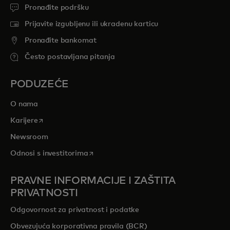
Pronađite podršku
Prijavite izgubljenu ili ukradenu karticu
Pronađite bankomat
Često postavljana pitanja
PODUZEĆE
O nama
opens in a new tab
Karijere
Newsroom
opens in a new tab
Odnosi s investitorima
PRAVNE INFORMACIJE I ZAŠTITA
PRIVATNOSTI
Odgovornost za privatnost i podatke
Obvezujuća korporativna pravila (BCR)