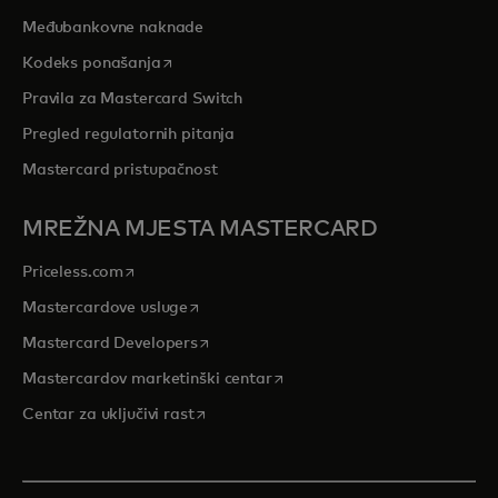
Međubankovne naknade
opens in a new tab
Kodeks ponašanja
Pravila za Mastercard Switch
Pregled regulatornih pitanja
Mastercard pristupačnost
MREŽNA MJESTA MASTERCARD
opens in a new tab
Priceless.com
opens in a new tab
Mastercardove usluge
opens in a new tab
Mastercard Developers
opens in a new tab
Mastercardov marketinški centar
opens in a new tab
Centar za uključivi rast