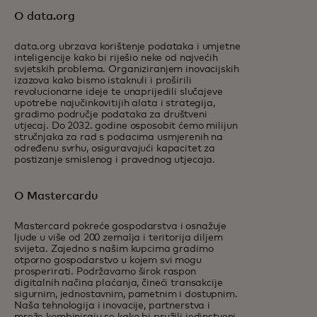
O data.org
data.org ubrzava korištenje podataka i umjetne
inteligencije kako bi riješio neke od najvećih
svjetskih problema. Organiziranjem inovacijskih
izazova kako bismo istaknuli i proširili
revolucionarne ideje te unaprijedili slučajeve
upotrebe najučinkovitijih alata i strategija,
gradimo područje podataka za društveni
utjecaj. Do 2032. godine osposobit ćemo milijun
stručnjaka za rad s podacima usmjerenih na
određenu svrhu, osiguravajući kapacitet za
postizanje smislenog i pravednog utjecaja.
O Mastercardu
Mastercard pokreće gospodarstva i osnažuje
ljude u više od 200 zemalja i teritorija diljem
svijeta. Zajedno s našim kupcima gradimo
otporno gospodarstvo u kojem svi mogu
prosperirati. Podržavamo širok raspon
digitalnih načina plaćanja, čineći transakcije
sigurnim, jednostavnim, pametnim i dostupnim.
Naša tehnologija i inovacije, partnerstva i