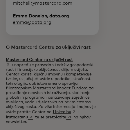
mitchell@mastercard.com
Emma Donelan, data.org
emma@data.org
O Mastercard Centru za uključivi rast
opens in a new tab
Mastercard Centar za uključivi rast
unapređuje pravedan i održiv gospodarski
rast i financijsku uključenost diljem svijeta.
Centar koristi ključnu imovinu i kompetencije
tvrtke, uključujući uvide u podatke, stručnost i
tehnologiju, dok istovremeno upravlja
filantropskim Mastercard Impact Fundom, za
provođenje neovisnih istraživanja, skaliranje
globalnih programa i osnaživanje zajednice
mislilaca, vođa i djelatnika na prvim crtama
uključivog rasta. Za više informacija i najnovije
opens in a new tab
uvide pratite Centar na
LinkedInu
i
opens in a new tab
opens in a new tab
Instagramu
te
se pretplatite
na njihov
newsletter.