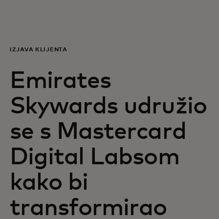
Za vas
Za poslovanje
IZJAVA KLIJENTA
Emirates
Za svijet
Skywards udružio
Za inovatore
se s Mastercard
Novosti i trendovi
Digital Labsom
kako bi
transformirao