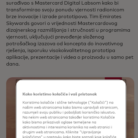
surađivao s Mastercard Digital Labsom kako bi
transformirao svoju ponudu vjernosti radionicom
brze inovacije i izrade prototipova. Tim Emirates
Skywards govori o vrijednosti Mastercardovog
dizajnerskog razmišljanja i stručnosti u programima
vjernosti, uključujući prevođenje složenog
potrošačkog izazova od koncepta do inovativnog
rješenja, isporuku visokokvalitetnog prototipa
aplikacije, prezentacije i videa o proizvodu u samo pet
dana.
Kako koristimo kolačiće i vaš pristanak
Koristimo kolačiće i slične tehnologije ("Kolačići") na
našim web stranicama kako bismo upravljali stranicom,
razumjeli svoju publiku i poboljšati korisničko iskustvo.
Na nekim web stranicama također koristimo Kolačiće
kako bismo prikazivali oglase temeljene na
aktivnostima i interesima korisnika na web stranici i
drugim web stranicama. Kliknite "Upravljanje
kolačićima" u nastavku kako biste saznali koje kolačiće