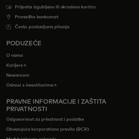
Prijavite izgubljenu ili ukradenu karticu
Pronađite bankomat
Često postavljana pitanja
PODUZEĆE
O nama
opens in a new tab
Karijere
Newsroom
opens in a new tab
Odnosi s investitorima
PRAVNE INFORMACIJE I ZAŠTITA
PRIVATNOSTI
Odgovornost za privatnost i podatke
Obvezujuća korporativna pravila (BCR)