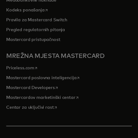
Međubankovne naknade
opens in a new tab
Kodeks ponašanja
Pravila za Mastercard Switch
Pregled regulatornih pitanja
Mastercard pristupačnost
MREŽNA MJESTA MASTERCARD
opens in a new tab
Priceless.com
opens in a new tab
Mastercard poslovna inteligencija
opens in a new tab
Mastercard Developers
opens in a new tab
Mastercardov marketinški centar
opens in a new tab
Centar za uključivi rast