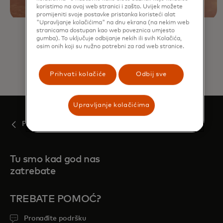
koristimo na ovoj web stranici i zašto. Uvijek možete
promijeniti svoje postavke pristanka koristeći alat
"Upravljanje kolačićima" na dnu ekrana (na nekim web
stranicama dostupan kao web poveznica umjesto
gumba). To uključuje odbijanje nekih ili svih Kolačića,
osim onih koji su nužno potrebni za rad web stranice.
Prihvati kolačiće
Odbij sve
Upravljanje kolačićima
Početna
Tu smo kad god nas
zatrebate
TREBATE POMOĆ?
Pronađite podršku