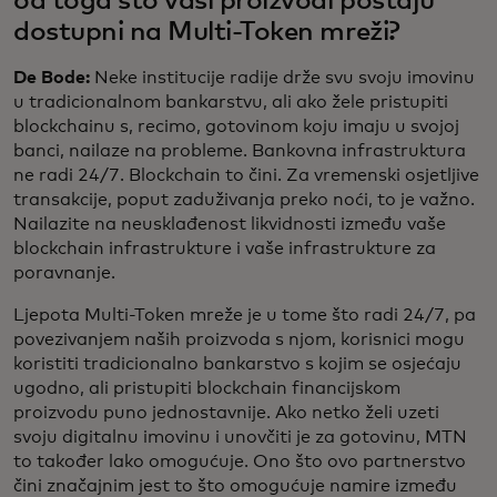
od toga što vaši proizvodi postaju
dostupni na Multi-Token mreži?
De Bode:
Neke institucije radije drže svu svoju imovinu
u tradicionalnom bankarstvu, ali ako žele pristupiti
blockchainu s, recimo, gotovinom koju imaju u svojoj
banci, nailaze na probleme. Bankovna infrastruktura
ne radi 24/7. Blockchain to čini. Za vremenski osjetljive
transakcije, poput zaduživanja preko noći, to je važno.
Nailazite na neusklađenost likvidnosti između vaše
blockchain infrastrukture i vaše infrastrukture za
poravnanje.
Ljepota Multi-Token mreže je u tome što radi 24/7, pa
povezivanjem naših proizvoda s njom, korisnici mogu
koristiti tradicionalno bankarstvo s kojim se osjećaju
ugodno, ali pristupiti blockchain financijskom
proizvodu puno jednostavnije. Ako netko želi uzeti
svoju digitalnu imovinu i unovčiti je za gotovinu, MTN
to također lako omogućuje. Ono što ovo partnerstvo
čini značajnim jest to što omogućuje namire između