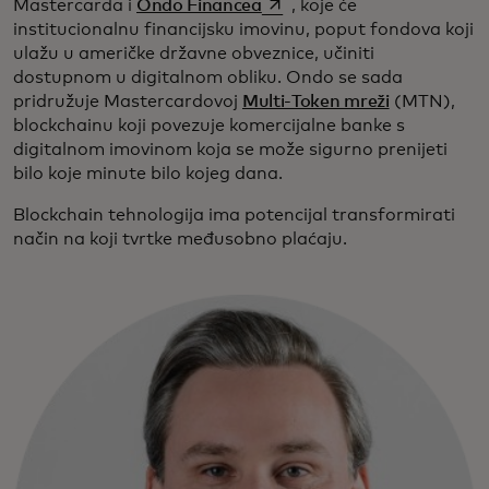
opens in a new tab
Mastercarda i
Ondo Financea
, koje će
institucionalnu financijsku imovinu, poput fondova koji
ulažu u američke državne obveznice, učiniti
dostupnom u digitalnom obliku. Ondo se sada
pridružuje Mastercardovoj
Multi-Token mreži
(MTN),
blockchainu koji povezuje komercijalne banke s
digitalnom imovinom koja se može sigurno prenijeti
bilo koje minute bilo kojeg dana.
Blockchain tehnologija ima potencijal transformirati
način na koji tvrtke međusobno plaćaju.