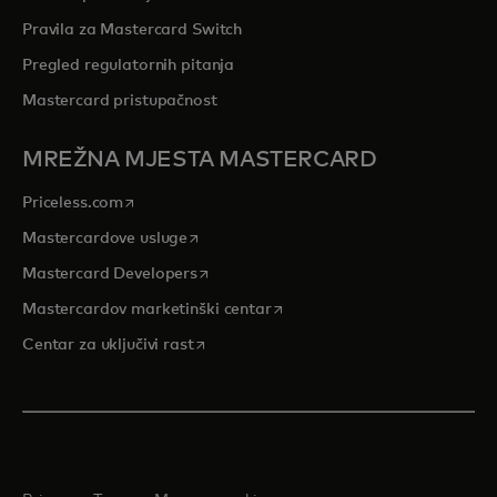
Pravila za Mastercard Switch
Pregled regulatornih pitanja
Mastercard pristupačnost
MREŽNA MJESTA MASTERCARD
opens in a new tab
Priceless.com
opens in a new tab
Mastercardove usluge
opens in a new tab
Mastercard Developers
opens in a new tab
Mastercardov marketinški centar
opens in a new tab
Centar za uključivi rast