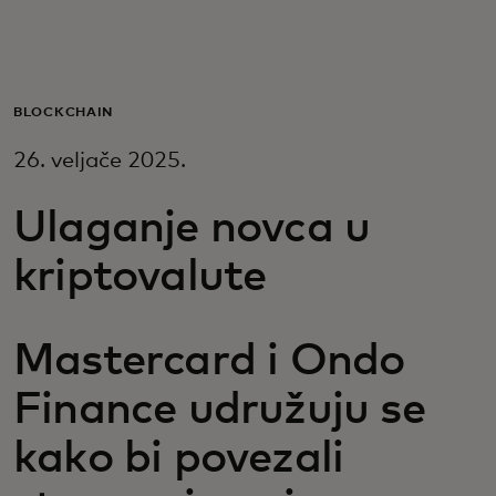
Za vas
Za poslovanje
BLOCKCHAIN
26. veljače 2025.
Za svijet
Ulaganje novca u
Za inovatore
kriptovalute
Novosti i trendovi
Mastercard i Ondo
Finance udružuju se
kako bi povezali