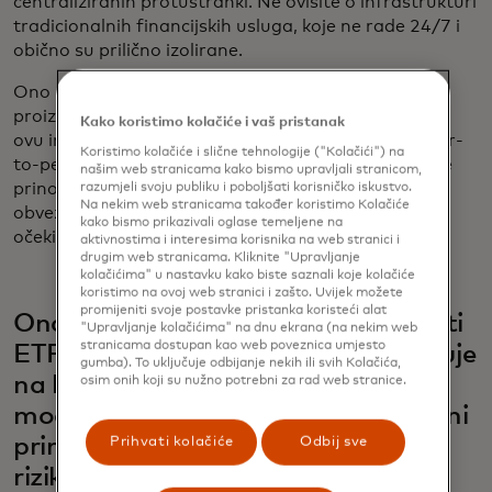
centraliziranih protustranki. Ne ovisite o infrastrukturi
tradicionalnih financijskih usluga, koje ne rade 24/7 i
obično su prilično izolirane.
Ono po čemu smo najpoznatiji je tokenizacija
proizvoda američkih državnih obveznica. Izdali smo
Kako koristimo kolačiće i vaš pristanak
ovu imovinu na način koji omogućuje besplatne peer-
Koristimo kolačiće i slične tehnologije ("Kolačići") na
to-peer transfere, bez potrebe za burzom. Isplaćuje
našim web stranicama kako bismo upravljali stranicom,
prinos vrlo sličan kratkoročnoj stopi na državne
razumjeli svoju publiku i poboljšati korisničko iskustvo.
Na nekim web stranicama također koristimo Kolačiće
obveznice sa svim zaštitama investitora koje biste
kako bismo prikazivali oglase temeljene na
očekivali u tradicionalnim financijama.
aktivnostima i interesima korisnika na web stranici i
drugim web stranicama. Kliknite "Upravljanje
kolačićima" u nastavku kako biste saznali koje kolačiće
koristimo na ovoj web stranici i zašto. Uvijek možete
promijeniti svoje postavke pristanka koristeći alat
Ondov proizvod zvuči vrlo slično vrsti
"Upravljanje kolačićima" na dnu ekrana (na nekim web
stranicama dostupan kao web poveznica umjesto
ETF-a, odnosno fonda kojim se trguje
gumba). To uključuje odbijanje nekih ili svih Kolačića,
na burzi, koji bi osobni investitori
osim onih koji su nužno potrebni za rad web stranice.
mogli kupiti kako bi ostvarili određeni
prinos na svojoj ušteđevini uz mali
Prihvati kolačiće
Odbij sve
rizik. Po čemu se razlikuje verzija s