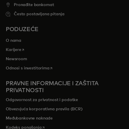
Pronađite bankomat
Često postavljana pitanja
PODUZEĆE
O nama
opens in a new tab
Karijere
Newsroom
opens in a new tab
Odnosi s investitorima
PRAVNE INFORMACIJE I ZAŠTITA
PRIVATNOSTI
Odgovornost za privatnost i podatke
Obvezujuća korporativna pravila (BCR)
Međubankovne naknade
opens in a new tab
Kodeks ponašanja