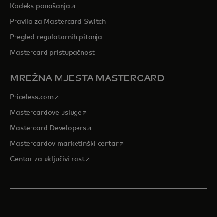
opens in a new tab
Kodeks ponašanja
Pravila za Mastercard Switch
Pregled regulatornih pitanja
Mastercard pristupačnost
MREŽNA MJESTA MASTERCARD
opens in a new tab
Priceless.com
opens in a new tab
Mastercardove usluge
opens in a new tab
Mastercard Developers
opens in a new tab
Mastercardov marketinški centar
opens in a new tab
Centar za uključivi rast