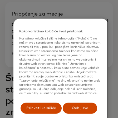
Priopćenje za medije
Osobno je iskusila prijevaru. Sada, ova
osnivačica stvara sigurnije i pametnije
Kako koristimo kolačiće i vaš pristanak
iskustvo plaćanja za sve
Koristimo kolačiće i slične tehnologije ("Kolačići") na
našim web stranicama kako bismo upravljali stranicom,
Ožujak 2025.
razumjeli svoju publiku i poboljšati korisničko iskustvo.
Na nekim web stranicama također koristimo Kolačiće
Pročitajte sada
kako bismo prikazivali oglase temeljene na
aktivnostima i interesima korisnika na web stranici i
drugim web stranicama. Kliknite "Upravljanje
kolačićima" u nastavku kako biste saznali koje kolačiće
koristimo na ovoj web stranici i zašto. Uvijek možete
Šest novih
promijeniti svoje postavke pristanka koristeći alat
"Upravljanje kolačićima" na dnu ekrana (na nekim web
stranicama dostupan kao web poveznica umjesto
startupova
gumba). To uključuje odbijanje nekih ili svih Kolačića,
osim onih koji su nužno potrebni za rad web stranice.
posvećenih stvaranju
Prihvati kolačiće
Odbij sve
značajnog utjecaja