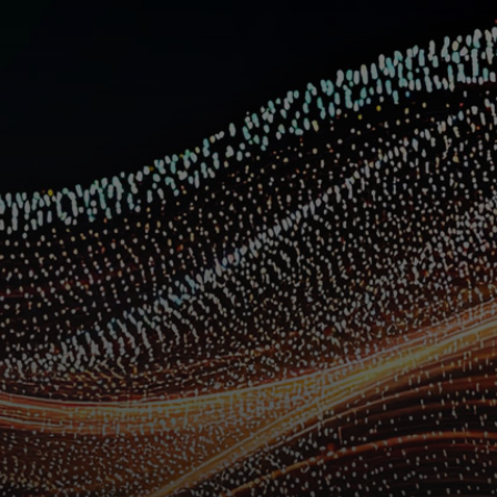
Za vas
Za poslovanje
Za svijet
Za inovatore
Novosti i trendovi