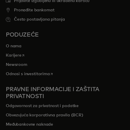
Prijavite izgubljenu ili ukradenu karticu
Pronađite bankomat
Često postavljana pitanja
PODUZEĆE
O nama
opens in a new tab
Karijere
Newsroom
opens in a new tab
Odnosi s investitorima
PRAVNE INFORMACIJE I ZAŠTITA
PRIVATNOSTI
Odgovornost za privatnost i podatke
Obvezujuća korporativna pravila (BCR)
Međubankovne naknade