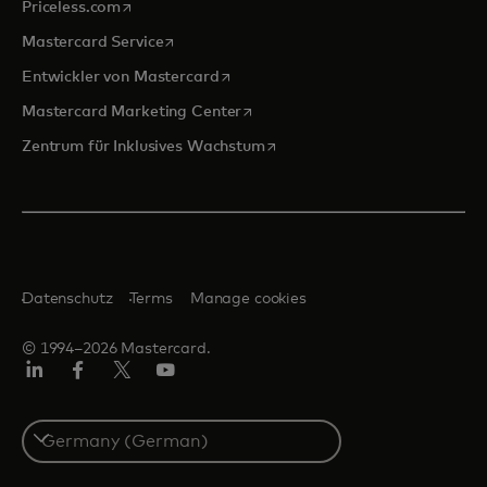
wird in einer neuen Registerkarte geöffnet
Priceless.com
wird in einer neuen Registerkarte geöffnet
Mastercard Service
wird in einer neuen Registerkarte ge
Entwickler von Mastercard
wird in einer neuen Registerkarte
Mastercard Marketing Center
wird in einer neuen Registerka
Zentrum für Inklusives Wachstum
Datenschutz
Terms
Manage cookies
© 1994–2026 Mastercard.
Linkedin
Facebook
Twitter/X
Youtube
Select
a
country