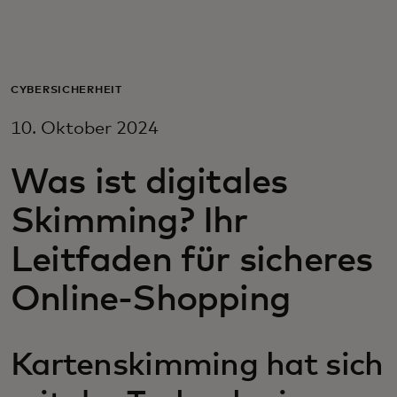
Für Sie
Für Unternehmen
CYBERSICHERHEIT
10. Oktober 2024
Für die Welt
Was ist digitales
Für Innovatoren
Skimming? Ihr
Leitfaden für sicheres
Neuigkeiten und Trends
Online-Shopping
Kartenskimming hat sich