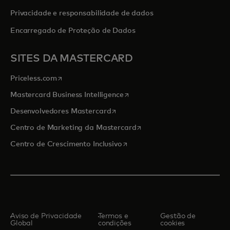
Privacidade e responsabilidade de dados
Encarregado de Proteção de Dados
SITES DA MASTERCARD
abre em uma nova guia
Priceless.com
abre em uma nova guia
Mastercard Business Intelligence
abre em uma nova guia
Desenvolvedores Mastercard
abre em uma nova guia
Centro de Marketing da Mastercard
abre em uma nova guia
Centro de Crescimento Inclusivo
Aviso de Privacidade
Termos e
Gestão de
Global
condições
cookies