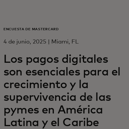
Para você
Para empresas
ENCUESTA DE MASTERCARD
4 de junio, 2025 | Miami, FL
Para o mundo
Los pagos digitales
Para inovadores
son esenciales para el
crecimiento y la
Notícias e tendências
supervivencia de las
pymes en América
Latina y el Caribe