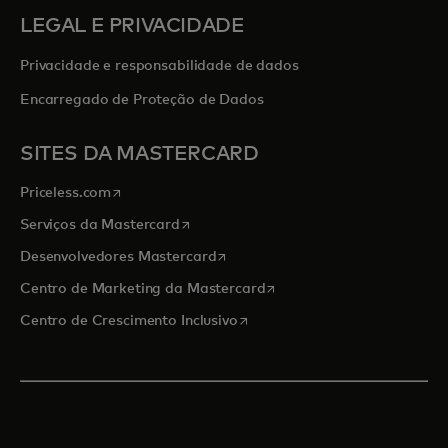
LEGAL E PRIVACIDADE
Privacidade e responsabilidade de dados
Encarregado de Proteção de Dados
SITES DA MASTERCARD
abre em uma nova guia
Priceless.com
abre em uma nova guia
Serviços da Mastercard
abre em uma nova guia
Desenvolvedores Mastercard
abre em uma nova guia
Centro de Marketing da Mastercard
abre em uma nova guia
Centro de Crescimento Inclusivo