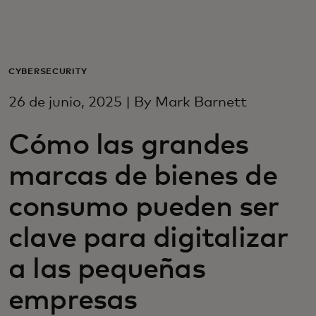
Para você
Para empresas
CYBERSECURITY
26 de junio, 2025 | By Mark Barnett
Para o mundo
Cómo las grandes
Para inovadores
marcas de bienes de
consumo pueden ser
Notícias e tendências
clave para digitalizar
a las pequeñas
empresas