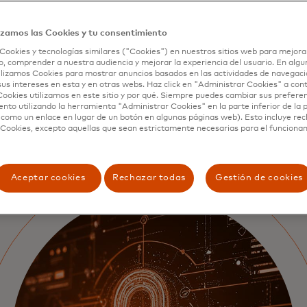
izamos las Cookies y tu consentimiento
Cookies y tecnologías similares ("Cookies") en nuestros sitios web para mejora
, comprender a nuestra audiencia y mejorar la experiencia del usuario. En algun
lizamos Cookies para mostrar anuncios basados ​​en las actividades de navegaci
sus intereses en esta y en otras webs. Haz click en "Administrar Cookies" a con
ookies utilizamos en este sitio y por qué. Siempre puedes cambiar sus prefere
nto utilizando la herramienta "Administrar Cookies" en la parte inferior de la 
 como un enlace en lugar de un botón en algunas páginas web). Esto incluye re
 Cookies, excepto aquellas que sean estrictamente necesarias para el funciona
Aceptar cookies
Rechazar todas
Gestión de cookies