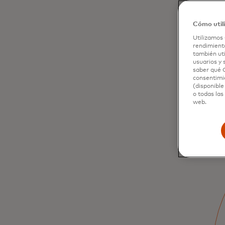
Cómo util
Utilizamos 
rendimiento
también uti
usuarios y 
saber qué C
consentimie
(disponible
o todas las
web.
Aceleramos la
detección de