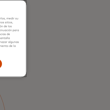
rlos, medir su
os sitios,
ón de los
tinuación para
ncias de
pantalla
chazar algunas
miento de la