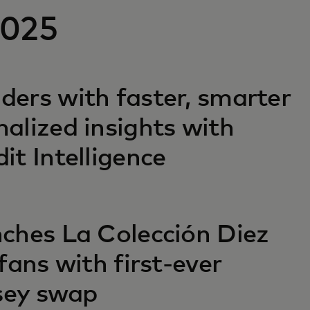
2025
ers with faster, smarter
alized insights with
it Intelligence
ches La Colección Diez
fans with first-ever
rsey swap