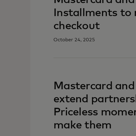
Mastercard and C
Installments to 
checkout
October 24, 2025
Mastercard and
extend partnersh
Priceless mome
make them