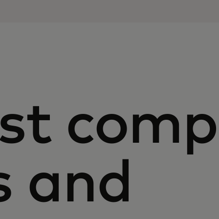
st com
s and