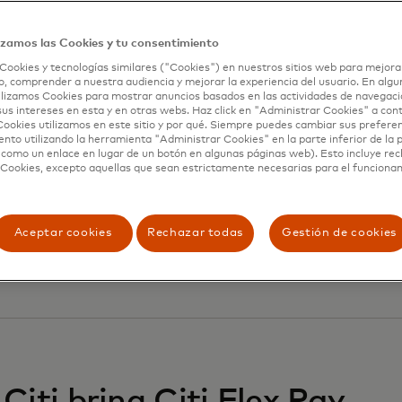
izamos las Cookies y tu consentimiento
Cookies y tecnologías similares ("Cookies") en nuestros sitios web para mejora
, comprender a nuestra audiencia y mejorar la experiencia del usuario. En algun
lizamos Cookies para mostrar anuncios basados ​​en las actividades de navegaci
sus intereses en esta y en otras webs. Haz click en "Administrar Cookies" a con
ookies utilizamos en este sitio y por qué. Siempre puedes cambiar sus prefere
PayPal join forces to
nto utilizando la herramienta "Administrar Cookies" en la parte inferior de la 
 como un enlace en lugar de un botón en algunas páginas web). Esto incluye re
 Cookies, excepto aquellas que sean estrictamente necesarias para el funciona
e global agentic
Aceptar cookies
Rechazar todas
Gestión de cookies