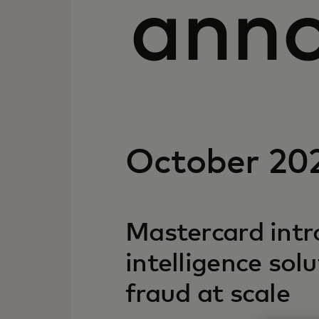
ann
October 20
Mastercard intro
intelligence so
fraud at scale