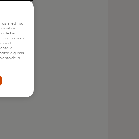
rlos, medir su
os sitios,
ón de los
tinuación para
ncias de
pantalla
chazar algunas
miento de la