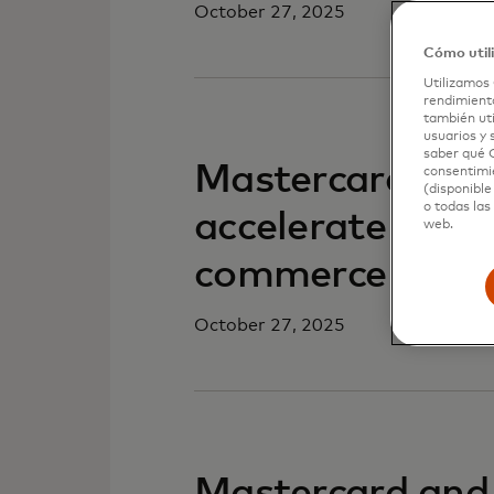
October 27, 2025
Cómo util
Utilizamos 
rendimiento
también uti
usuarios y 
saber qué C
Mastercard and 
consentimie
(disponible
o todas las
accelerate secur
web.
commerce
October 27, 2025