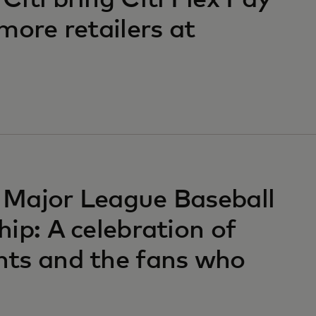
iti bring Citi Flex Pay
more retailers at
 Major League Baseball
ip: A celebration of
nts and the fans who