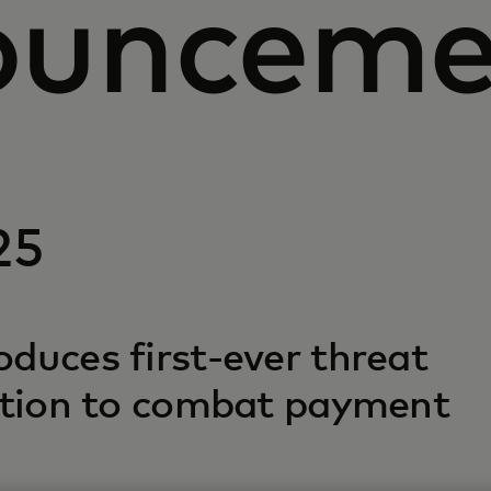
ounceme
25
duces first-ever threat
lution to combat payment