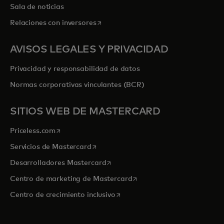
Sala de noticias
se abre en una pestaña nueva
Relaciones con inversores
AVISOS LEGALES Y PRIVACIDAD
Privacidad y responsabilidad de datos
Normas corporativas vinculantes (BCR)
SITIOS WEB DE MASTERCARD
se abre en una pestaña nueva
Priceless.com
se abre en una pestaña nueva
Servicios de Mastercard
se abre en una pestaña nueva
Desarrolladores Mastercard
se abre en una pestaña nu
Centro de marketing de Mastercard
se abre en una pestaña nueva
Centro de crecimiento inclusivo