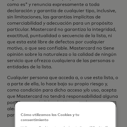
como es" y renuncia expresamente a toda
declaración y garantía de cualquier tipo, inclusive,
sin limitaciones, las garantías implícitas de
comerciabilidad y adecuación para un propósito
particular. Mastercard no garantiza la integridad,
exactitud, puntualidad o secuencia de la lista, ni
que esta esté libre de defectos por cualquier
motivo, o que sea confiable. Mastercard no tiene
opinión sobre la naturaleza o la calidad de ningún
servicio que ofrezca cualquiera de las personas o
entidades de la lista.
Cualquier persona que acceda a, o use esta lista, o
a parte de ella, lo hace bajo su propio riesgo y,
como condición para dicho acceso y/o uso, acepta
que Mastercard no tendrá responsabilidad alguna
por ninguna pérdida o lesión causada, o que se
alegue haber sido causada, en su totalidad o en
parte, por el acceso a y/o uso de esta lista.
Cómo utilizamos las Cookies y tu
consentimiento