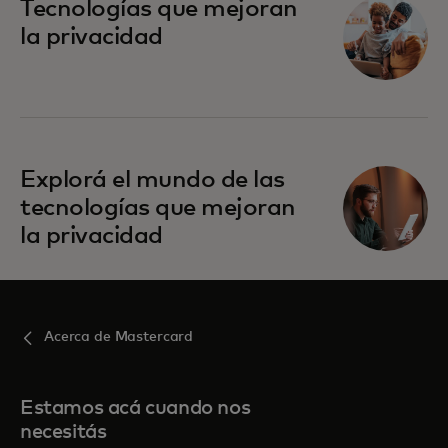
se abre en una pestaña nueva
Tecnologías que mejoran
la privacidad
se abre en una pestaña nueva
Explorá el mundo de las
tecnologías que mejoran
la privacidad
Acerca de Mastercard
Estamos acá cuando nos
necesitás