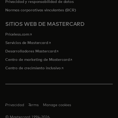
Privacidad y responsabilidad de datos
Normas corporativas vinculantes (BCR)
SITIOS WEB DE MASTERCARD
se abre en una pestaña nueva
Priceless.com
se abre en una pestaña nueva
Servicios de Mastercard
se abre en una pestaña nueva
Desarrolladores Mastercard
se abre en una pestaña nu
Centro de marketing de Mastercard
se abre en una pestaña nueva
Centro de crecimiento inclusivo
Privacidad
Terms
Manage cookies
© Mastercard 1994-2026.