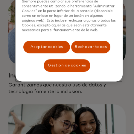
Siempre puedes cambiar sus preferencias de
consentimiento utilizando la herramienta "Administrar
Cookies" en la parte inferior de la pantalla (disponible
como un enlace en lugar de un botón en algunas
páginas web). Esto incluye rechazar algunas o todas las
Cookies, excepto aquellas que sean estrictamente
necesarias para el funcionamiento de la web.
Aceptar cookies
Rechazar todas
Gestión de cookies
Inclusión
Garantizamos que nuestro uso de datos y
tecnología fomente la inclusión.