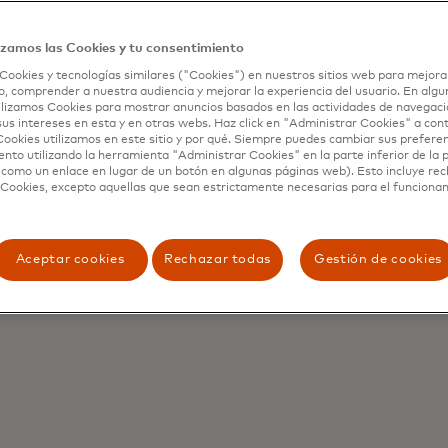
izamos las Cookies y tu consentimiento
Cookies y tecnologías similares ("Cookies") en nuestros sitios web para mejora
, comprender a nuestra audiencia y mejorar la experiencia del usuario. En algun
lizamos Cookies para mostrar anuncios basados ​​en las actividades de navegaci
sus intereses en esta y en otras webs. Haz click en "Administrar Cookies" a con
ookies utilizamos en este sitio y por qué. Siempre puedes cambiar sus prefere
nto utilizando la herramienta "Administrar Cookies" en la parte inferior de la 
 como un enlace en lugar de un botón en algunas páginas web). Esto incluye re
 Cookies, excepto aquellas que sean estrictamente necesarias para el funciona
Aceptar cookies
Rechazar todas
Gestión de cookies