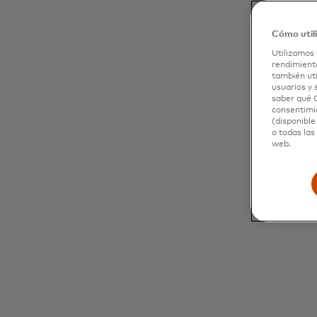
Cómo util
Utilizamos 
rendimiento
también uti
usuarios y 
saber qué C
consentimie
(disponible
o todas las
web.