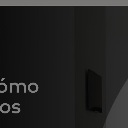
cómo
os