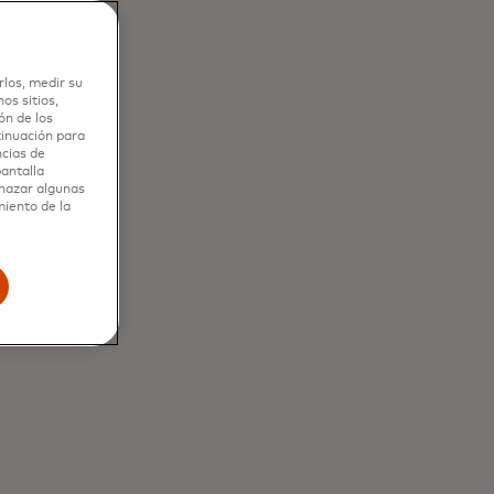
rlos, medir su
os sitios,
ón de los
tinuación para
ncias de
pantalla
chazar algunas
miento de la