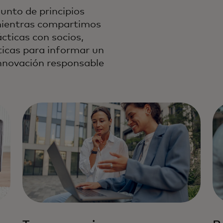
unto de principios
 mientras compartimos
cticas con socios,
ticas para informar un
nnovación responsable
to estándar de
gía.