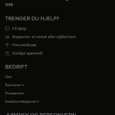
oss
TRENGER DU HJELP?
Få hjelp
Rapporter et mistet eller stjålet kort
Finn minibank
Vanlige spørsmål
BEDRIFT
Om
opens in a new tab
Karrierer
Presserom
opens in a new tab
Investorrelasjoner