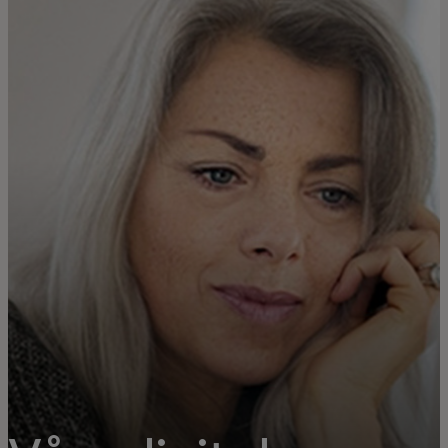
For deg
For bedrifter
For verden
For innovatører
Nyheter og trender