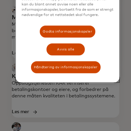
kan du blant annet avvise noen eller alle
informasjonskapsler, bortsett fra de som er strengt
nødvendige for at nettstedet skal fungere.
Mastercard Verdipapirhandel
Mastercard Verdipapirhandel muliggjør direkte
belastning av konto ved aksje- og fondskjøp
Godta informasjonskapsler
med engangs- eller rammefullmakt.
Avvis alle
Les mer
Håndtering av informasjonskapsler
Konto- og adresseringsregister (KAR)
Oppslagstjenesten KAR verifiserer
betalingskontoer og eiere, og forbedrer på
denne måten kvaliteten i betalingssystemene.
Les mer