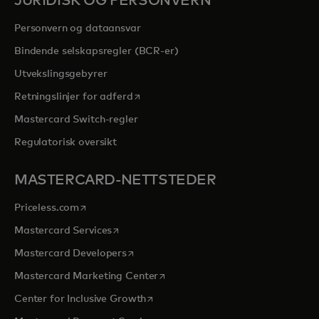
JURIDISK OG PERSONVERN
Personvern og dataansvar
Bindende selskapsregler (BCR-er)
Utvekslingsgebyrer
opens in a new tab
Retningslinjer for adferd
Mastercard Switch-regler
Regulatorisk oversikt
MASTERCARD-NETTSTEDER
opens in a new tab
Priceless.com
opens in a new tab
Mastercard Services
opens in a new tab
Mastercard Developers
opens in a new tab
Mastercard Marketing Center
opens in a new tab
Center for Inclusive Growth