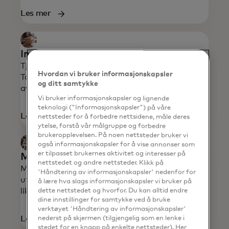
Les mer
Innbetaling og avstemming
Tjenestene OCR giro, Egiro og Innbetaling
Hvordan vi bruker informasjonskapsler
Total effektiviserer innkreving og rapportering
og ditt samtykke
av innbetalinger.
Vi bruker informasjonskapsler og lignende
teknologi ("Informasjonskapsler") på våre
Les mer
nettsteder for å forbedre nettsidene, måle deres
ytelse, forstå vår målgruppe og forbedre
brukeropplevelsen. På noen nettsteder bruker vi
også informasjonskapsler for å vise annonser som
er tilpasset brukernes aktivitet og interesser på
Mastercard Direkte Remittering
nettstedet og andre nettsteder. Klikk på
Mastercard Direkte Remittering automatiserer
'Håndtering av informasjonskapsler' nedenfor for
utbetalinger for bedrifter, sikrer optimal
å lære hva slags informasjonskapsler vi bruker på
likviditetsstyring og eliminerer manuelt arbeid.
dette nettstedet og hvorfor. Du kan alltid endre
dine innstillinger for samtykke ved å bruke
verktøyet 'Håndtering av informasjonskapsler'
Les mer
nederst på skjermen (tilgjengelig som en lenke i
stedet for en knapp på enkelte nettsteder). Her