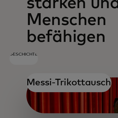
stärken un
Menschen
befähigen
GESCHICHTE
Messi-Trikottausch