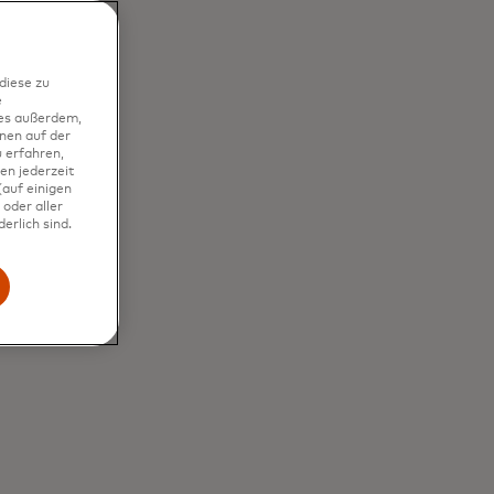
diese zu
e
ies außerdem,
nen auf der
 erfahren,
en jederzeit
auf einigen
oder aller
erlich sind.