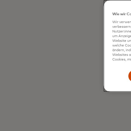
Wie wir C
Wir verwen
verbessern
Nutzer:inn
um Anzeigen
Website un
welche Coo
ändern, in
Websites al
Cookies, mi