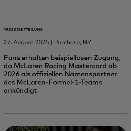
Für Sie
Für Unternehmen
PRESSEMITTEILUNG
27. August 2025 | Purchase, NY
Für die Welt
Fans erhalten beispiellosen Zugang,
da McLaren Racing Mastercard ab
Für Innovatoren
2026 als offiziellen Namenspartner
des McLaren-Formel-1-Teams
Neuigkeiten und Trends
ankündigt