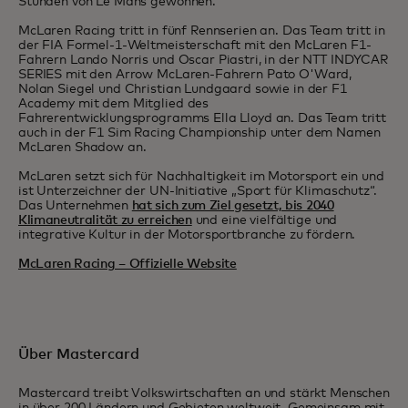
Stunden von Le Mans gewonnen.
McLaren Racing tritt in fünf Rennserien an. Das Team tritt in
der FIA Formel-1-Weltmeisterschaft mit den McLaren F1-
Fahrern Lando Norris und Oscar Piastri, in der NTT INDYCAR
SERIES mit den Arrow McLaren-Fahrern Pato O'Ward,
Nolan Siegel und Christian Lundgaard sowie in der F1
Academy mit dem Mitglied des
Fahrerentwicklungsprogramms Ella Lloyd an. Das Team tritt
auch in der F1 Sim Racing Championship unter dem Namen
McLaren Shadow an.
McLaren setzt sich für Nachhaltigkeit im Motorsport ein und
ist Unterzeichner der UN-Initiative „Sport für Klimaschutz“.
Das Unternehmen
hat sich zum Ziel gesetzt, bis 2040
Klimaneutralität zu erreichen
und eine vielfältige und
integrative Kultur in der Motorsportbranche zu fördern.
McLaren Racing – Offizielle Website
Über Mastercard
Mastercard treibt Volkswirtschaften an und stärkt Menschen