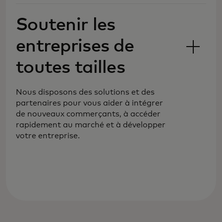
vous puissiez atteindre de nouveaux
Soutenir les
marchés et clients avec davantage de
modes de paiement pour répondre à
entreprises de
l'évolution de vos besoins.
toutes tailles
Nous disposons des solutions et des
partenaires pour vous aider à intégrer
de nouveaux commerçants, à accéder
rapidement au marché et à développer
votre entreprise.