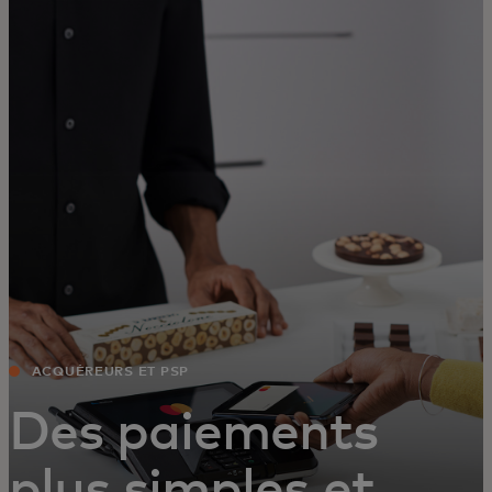
Pour vous
Pour l’entreprise
Pour le monde
Pour les innovateurs
Actualités et tendances
ACQUÉREURS ET PSP
Des paiements
plus simples et