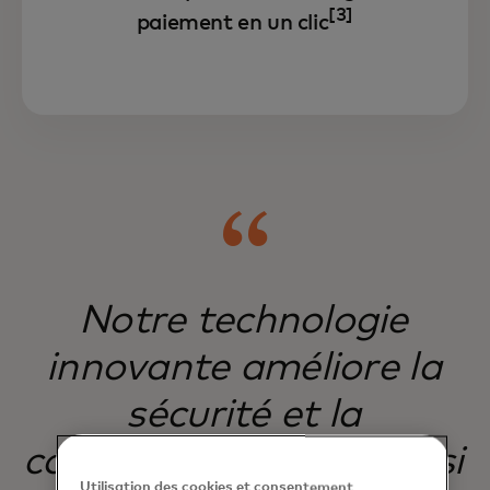
[3]
paiement en un clic
Notre technologie
innovante améliore la
sécurité et la
commodité, créant ainsi
Utilisation des cookies et consentement