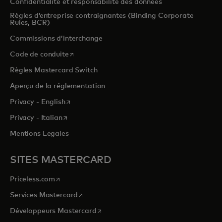
Confidentialité et responsabilité des données
Règles d’entreprise contraignantes (Binding Corporate
Rules, BCR)
Commissions d’interchange
s’ouvre dans un nouvel onglet
Code de conduite
Règles Mastercard Switch
Aperçu de la réglementation
s’ouvre dans un nouvel onglet
Privacy - English
s’ouvre dans un nouvel onglet
Privacy - Italian
Mentions Legales
SITES MASTERCARD
s’ouvre dans un nouvel onglet
Priceless.com
s’ouvre dans un nouvel onglet
Services Mastercard
s’ouvre dans un nouvel onglet
Développeurs Mastercard