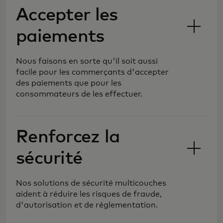
Accepter les
paiements
Nous faisons en sorte qu'il soit aussi
facile pour les commerçants d'accepter
des paiements que pour les
consommateurs de les effectuer.
Renforcez la
sécurité
Nos solutions de sécurité multicouches
aident à réduire les risques de fraude,
Nous façonnons l'avenir du commerce,
d'autorisation et de réglementation.
en simplifiant et en sécurisant le
traitement des paiements, afin que