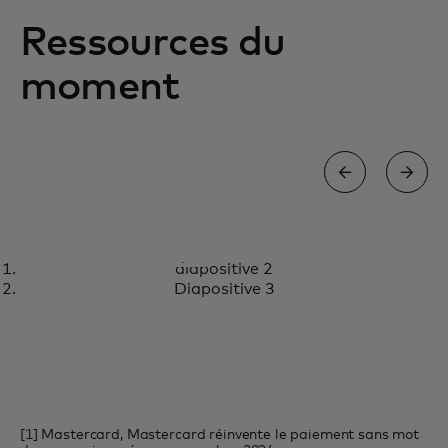
Ressources du
moment
LIVRE BLANC
diapositive 2
Les commerçants en ligne se
s’ouvre dans un nouvel onglet
En savoir plus
Diapositive 3
tournent vers les technologies en
un clic pour offrir une expérience
de paiement fluide
[1] Mastercard, Mastercard réinvente le paiement sans mot