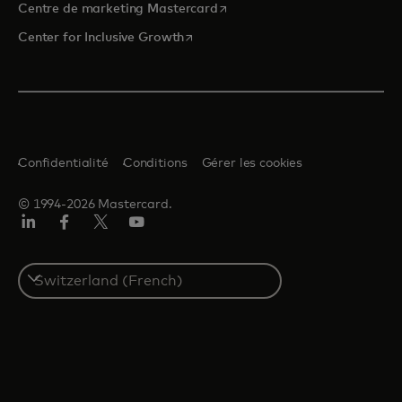
s’ouvre dans un nouvel onglet
Centre de marketing Mastercard
s’ouvre dans un nouvel onglet
Center for Inclusive Growth
Confidentialité
Conditions
Gérer les cookies
© 1994-2026 Mastercard.
LinkedIn
Facebook
Twitter/X
YouTube
Select
a
country