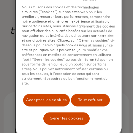
un écosystème
Nous utilisons des cookies et des technologies
similaires ("cookies") sur nos sites web pour les
commercial plus
améliorer, mesurer leurs performances, comprendre
notre audience et améliorer l'expérience utilisateur.
Sur certains sites, nous utilisons également des cookies
transparent pour tous.
pour afficher des publicités basées sur les activités de
navigation et les intérêts des utilisateurs sur notre site
et sur d'autres sites. Cliquez sur "Gérer les cookies" ci-
dessous pour savoir quels cookies nous utilisons sur ce
site et pourquoi. Vous pouvez toujours modifier vos
préférences en matière de consentement en utilisant
Jorn Lambert
l'outil "Gérer les cookies" au bas de l'écran (disponible
Chief Product Officer, Mastercard
sous forme de lien au lieu d'un bouton sur certains
sites). Vous pouvez notamment refuser certains ou
tous les cookies, à l'exception de ceux qui sont
strictement nécessaires au bon fonctionnement du
site.
Accepter les cookies
Tout refuser
Gérer les cookies