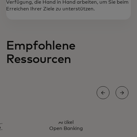
Verfügung, die Hand in Hand arbeiten, um Sie beim
Erreichen Ihrer Ziele zu unterstützen.
Empfohlene
Ressourcen
ARTIKEL
Artikel
Wie wir die Zukunft des
Erfahren Sie mehr
Open Banking
Zahlungsverkehrs mitgestalten