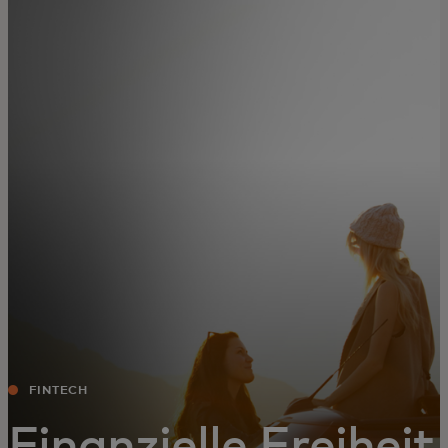
Für Sie
Für Unternehmen
Für die Welt
Für Innovatoren
Neuigkeiten und Trends
FINTECH
Finanzielle Freiheit