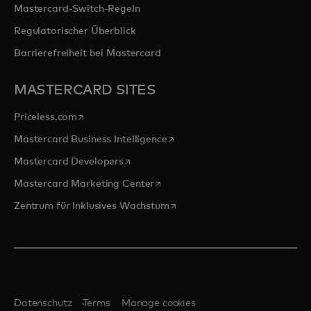
Mastercard-Switch-Regeln
Regulatorischer Überblick
Barrierefreiheit bei Mastercard
MASTERCARD SITES
wird in einer neuen Registerkarte geöffnet
Priceless.com
wird in einer neuen Registerka
Mastercard Business Intelligence
wird in einer neuen Registerkarte geöff
Mastercard Developers
wird in einer neuen Registerkarte
Mastercard Marketing Center
wird in einer neuen Registerka
Zentrum für Inklusives Wachstum
Datenschutz
Terms
Manage cookies