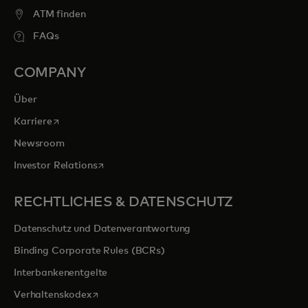
ATM finden
FAQs
COMPANY
Über
wird in einer neuen Registerkarte geöffnet
Karriere
Newsroom
wird in einer neuen Registerkarte geöffnet
Investor Relations
RECHTLICHES & DATENSCHUTZ
Datenschutz und Datenverantwortung
Binding Corporate Rules (BCRs)
Interbankenentgelte
wird in einer neuen Registerkarte geöffnet
Verhaltenskodex