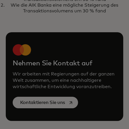
mit öffentlichen Einrichtungen
Wie die AIK Banka eine mögliche Steigerung des
weltweit zusammenarbeitet
Transaktionsvolumens um 30 % fand
Nehmen Sie Kontakt auf
Wir arbeiten mit Regierungen auf der ganzen
Welt zusammen, um eine nachhaltigere
wirtschaftliche Entwicklung voranzutreiben.
wird in einer neuen Registerk
Kontaktieren Sie uns