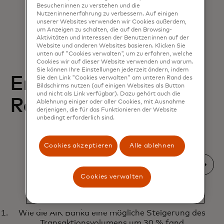
Besucher:innen zu verstehen und die
NEPO, United Kingdom
Nutzer:innenerfahrung zu verbessern. Auf einigen
unserer Websites verwenden wir Cookies außerdem,
um Anzeigen zu schalten, die auf den Browsing-
Aktivitäten und Interessen der Benutzer:innen auf der
Website und anderen Websites basieren. Klicken Sie
unten auf "Cookies verwalten", um zu erfahren, welche
Cookies wir auf dieser Website verwenden und warum.
Sie können Ihre Einstellungen jederzeit ändern, indem
Empfohlene
Sie den Link "Cookies verwalten" am unteren Rand des
Bildschirms nutzen (auf einigen Websites als Button
und nicht als Link verfügbar). Dazu gehört auch die
Ressourcen
Ablehnung einiger oder aller Cookies, mit Ausnahme
derjenigen, die für das Funktionieren der Website
unbedingt erforderlich sind.
Cookies akzeptieren
Alle ablehnen
Cookies verwalten
FALLSTUDIENKARTE
Wie die AIK Banka eine mögliche Steigerung des
Erfahren Sie, wie Mastercard
wird in einer neuen Registerkart
Erfahren Sie mehr
Transaktionsvolumens um 30 % fand