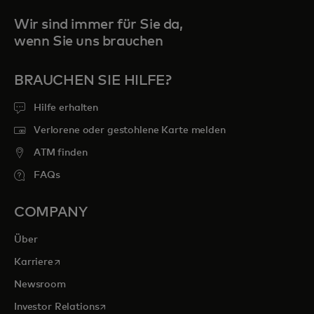
Wir sind immer für Sie da,
wenn Sie uns brauchen
BRAUCHEN SIE HILFE?
Hilfe erhalten
Verlorene oder gestohlene Karte melden
ATM finden
FAQs
COMPANY
Über
wird in einer neuen Registerkarte geöffnet
Karriere
Newsroom
wird in einer neuen Registerkarte geöffnet
Investor Relations