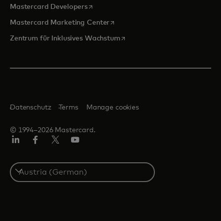
wird in einer neuen Registerkarte geöff
Mastercard Developers
wird in einer neuen Registerkarte
Mastercard Marketing Center
wird in einer neuen Registerka
Zentrum für Inklusives Wachstum
Datenschutz
Terms
Manage cookies
© 1994–2026 Mastercard.
Linkedin
Facebook
Twitter/X
Youtube
Select
a
country