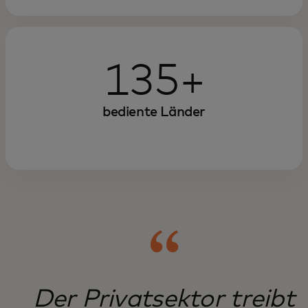
Sehen Sie, wie die Digitalisierung
öffentlicher Dienste und die
135+
Nutzung proprietärer Daten
Einblicke die Effizienz und
bediente Länder
Effektivität von Regierungen
steigern können.
Der Privatsektor treibt