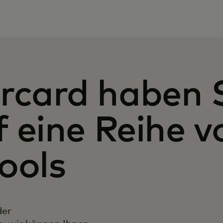
rcard haben 
f eine Reihe v
Ru
ru
ools
de
ge
der