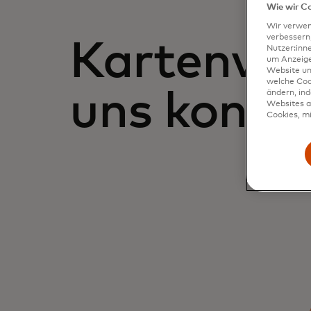
Wie wir C
Wir verwen
verbessern
Kartenvort
Nutzer:inn
um Anzeigen
Website un
welche Coo
uns konta
ändern, in
Websites al
Cookies, mi