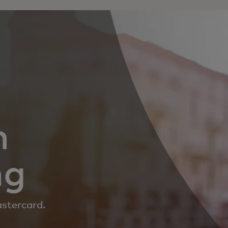
h
ng
stercard.