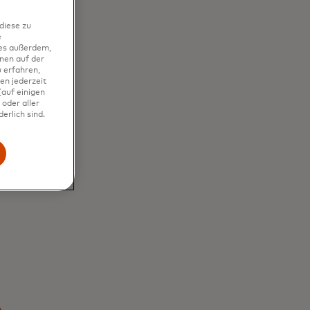
diese zu
e
Sie
ies außerdem,
nen auf der
 erfahren,
en jederzeit
n
auf einigen
oder aller
erlich sind.
le