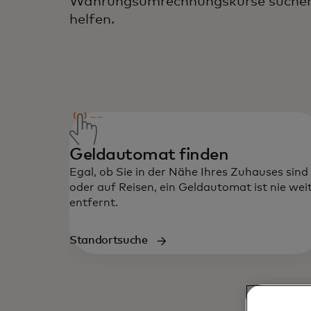
Währungsumrechnungskurse suchen,
helfen.
Geldautomat finden
Egal, ob Sie in der Nähe Ihres Zuhauses sind
oder auf Reisen, ein Geldautomat ist nie wei
entfernt.
Standortsuche