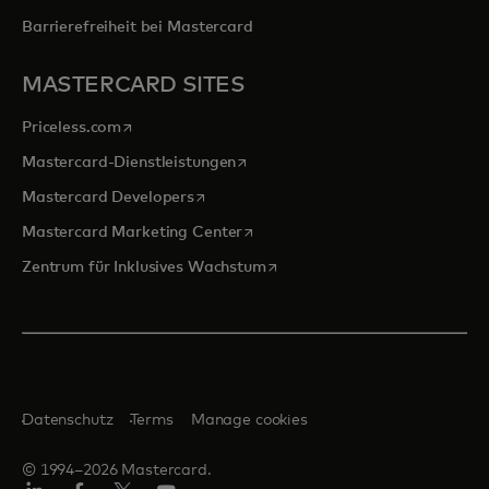
Barrierefreiheit bei Mastercard
MASTERCARD SITES
wird in einer neuen Registerkarte geöffnet
Priceless.com
wird in einer neuen Registerkarte 
Mastercard-Dienstleistungen
wird in einer neuen Registerkarte geöff
Mastercard Developers
wird in einer neuen Registerkarte
Mastercard Marketing Center
wird in einer neuen Registerka
Zentrum für Inklusives Wachstum
Datenschutz
Terms
Manage cookies
© 1994–2026 Mastercard.