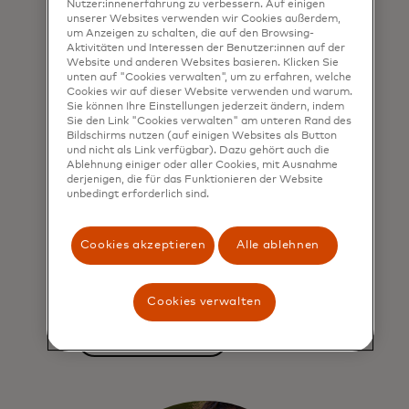
Nutzer:innenerfahrung zu verbessern. Auf einigen
unserer Websites verwenden wir Cookies außerdem,
um Anzeigen zu schalten, die auf den Browsing-
Aktivitäten und Interessen der Benutzer:innen auf der
Website und anderen Websites basieren. Klicken Sie
unten auf "Cookies verwalten", um zu erfahren, welche
Cookies wir auf dieser Website verwenden und warum.
Einblicke, die Ihnen helfen,
Sie können Ihre Einstellungen jederzeit ändern, indem
kritische
Sie den Link "Cookies verwalten" am unteren Rand des
Bildschirms nutzen (auf einigen Websites als Button
Geschäftsentscheidungen
und nicht als Link verfügbar). Dazu gehört auch die
Ablehnung einiger oder aller Cookies, mit Ausnahme
zu treffen
derjenigen, die für das Funktionieren der Website
unbedingt erforderlich sind.
Wir bieten Zugang zu
wirtschaftlichen Erkenntnissen,
Cookies akzeptieren
Alle ablehnen
Portfolio-Performance und den
neuesten Trends, um Ihr Wachstum
voranzutreiben.
Cookies verwalten
Erfahren Sie mehr