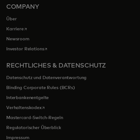
COMPANY
Über
wird in einer neuen Registerkarte geöffnet
Karriere
Newsroom
wird in einer neuen Registerkarte geöffnet
Investor Relations
RECHTLICHES & DATENSCHUTZ
Datenschutz und Datenverantwortung
Binding Corporate Rules (BCRs)
Interbankenentgelte
wird in einer neuen Registerkarte geöffnet
Verhaltenskodex
Mastercard-Switch-Regeln
Regulatorischer Überblick
Impressum