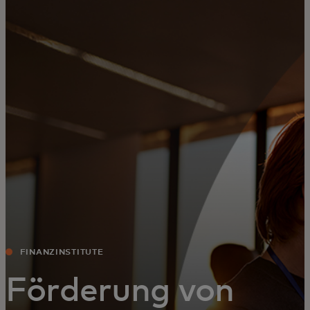
Für Sie
Für Unternehmen
Für die Welt
Für Innovatoren
Neuigkeiten und Trends
FINANZINSTITUTE
Förderung von