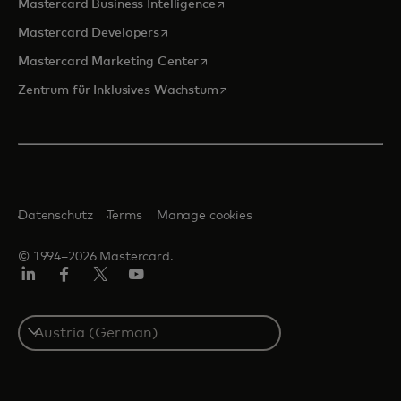
wird in einer neuen Registerka
Mastercard Business Intelligence
wird in einer neuen Registerkarte geöff
Mastercard Developers
wird in einer neuen Registerkarte
Mastercard Marketing Center
wird in einer neuen Registerka
Zentrum für Inklusives Wachstum
Datenschutz
Terms
Manage cookies
© 1994–2026 Mastercard.
Linkedin
Facebook
Twitter/X
Youtube
Select
a
country