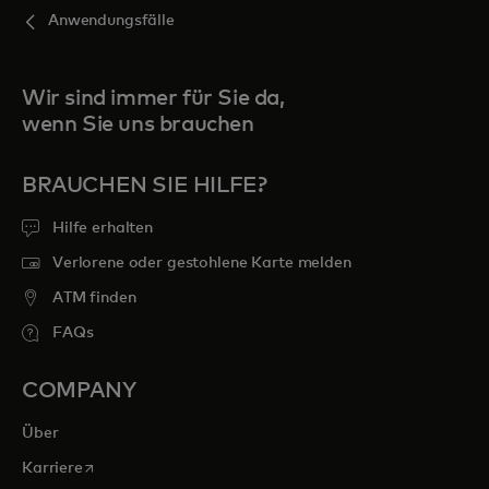
Anwendungsfälle
Wir sind immer für Sie da,
wenn Sie uns brauchen
BRAUCHEN SIE HILFE?
Hilfe erhalten
Verlorene oder gestohlene Karte melden
ATM finden
FAQs
COMPANY
Über
wird in einer neuen Registerkarte geöffnet
Karriere