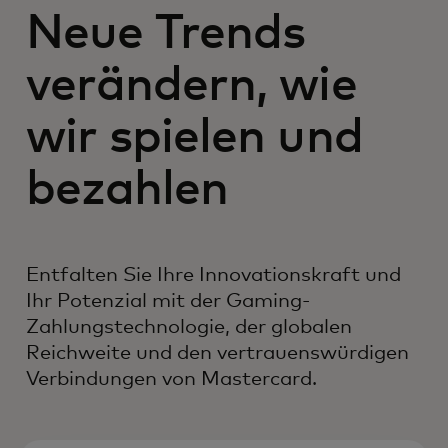
Neue Trends
verändern, wie
wir spielen und
bezahlen
Entfalten Sie Ihre Innovationskraft und
Ihr Potenzial mit der Gaming-
Zahlungstechnologie, der globalen
Reichweite und den vertrauenswürdigen
Verbindungen von Mastercard.