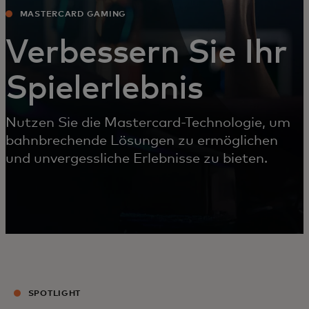
MASTERCARD GAMING
Verbessern Sie Ihr
Spielerlebnis
Nutzen Sie die Mastercard-Technologie, um
bahnbrechende Lösungen zu ermöglichen
und unvergessliche Erlebnisse zu bieten.
SPOTLIGHT