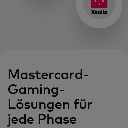
Mastercard-
Gaming-
Lösungen für
jede Phase