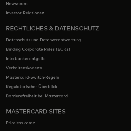
Newsroom
wird in einer neuen Registerkarte geöffnet
Investor Relations
RECHTLICHES & DATENSCHUTZ
Datenschutz und Datenverantwortung
Binding Corporate Rules (BCRs)
Interbankenentgelte
wird in einer neuen Registerkarte geöffnet
Verhaltenskodex
Mastercard-Switch-Regeln
Regulatorischer Überblick
Barrierefreiheit bei Mastercard
MASTERCARD SITES
wird in einer neuen Registerkarte geöffnet
Priceless.com