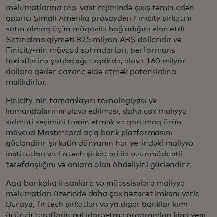
məlumatlarına real vaxt rejimində çıxış təmin edən
aparıcı Şimali Amerika provayderi Finicity şirkətini
satın almaq üçün müqavilə bağladığını elan etdi.
Satınalma qiyməti 825 milyon ABŞ dollarıdır və
Finicity-nin mövcud səhmdarları, performans
hədəflərinə çatılacağı təqdirdə, əlavə 160 milyon
dollara qədər qazanc əldə etmək potensialına
malikdirlər.
Finicity-nin tamamlayıcı texnologiyası və
komandalarının əlavə edilməsi, daha çox maliyyə
xidməti seçimini təmin etmək və qorumaq üçün
mövcud Mastercard açıq bank platformasını
gücləndirir, şirkətin dünyanın hər yerindəki maliyyə
institutları və fintech şirkətləri ilə uzunmüddətli
tərəfdaşlığını və onlara olan öhdəliyini gücləndirir.
Açıq bankçılıq insanlara və müəssisələrə maliyyə
məlumatları üzərində daha çox nəzarət imkanı verir.
Buraya, fintech şirkətləri və ya digər banklar kimi
üçüncü tərəflərin pul idarəetmə proqramları kimi yeni