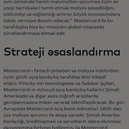
eyni zamanda həmin məlumatları qorumaq üçün ən
yaxşı təcrübələri təmin etmək maliyyə savadlılığını,
inklüzivliyi və sağlamlığı artıran böyük innovasiyalara
təkan verməyə davam edəcək.” Mastercard ilə bu
tərəfdaşlıq bizə bu missiyanı qlobal miqyasda
sürətləndirməyə kömək edir.
Strateji əsaslandırma
Mastercard-ı fintech şirkətləri və maliyyə institutları
üçün güclü açıq bankçılıq tərəfdaşı kimi inkişaf
etdirir. Finicity-nin texnologiyası və fədakar işçiləri,
Mastercard-ın mövcud açıq bankçılıq həllərini Şimali
Amerikada və digər əsas coğrafi ərazilərdə
genişlənməsinə imkan verərək təkmilləşdirəcək. Bu gün
Avropada Mastercard açıq bank xidmətləri 1800-dən
çox maliyyə qurumu ilə əlaqə yaradır. Şimali Amerika
bankçılığı, kreditləşməsi və sərvətlərin idarə olunması
ekosisteminə birbaşa bağlantısı ilə Mastercard,