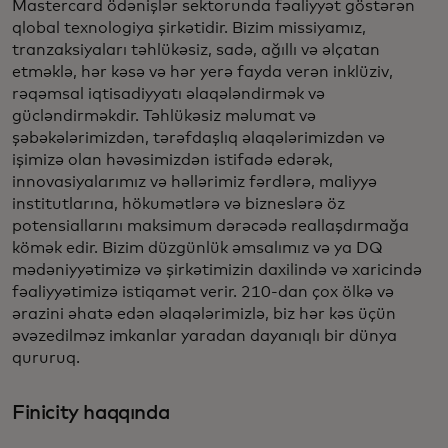
Mastercard ödənişlər sektorunda fəaliyyət göstərən
qlobal texnologiya şirkətidir. Bizim missiyamız,
tranzaksiyaları təhlükəsiz, sadə, ağıllı və əlçatan
etməklə, hər kəsə və hər yerə fayda verən inklüziv,
rəqəmsal iqtisadiyyatı əlaqələndirmək və
gücləndirməkdir. Təhlükəsiz məlumat və
şəbəkələrimizdən, tərəfdaşlıq əlaqələrimizdən və
işimizə olan həvəsimizdən istifadə edərək,
innovasiyalarımız və həllərimiz fərdlərə, maliyyə
institutlarına, hökumətlərə və bizneslərə öz
potensiallarını maksimum dərəcədə reallaşdırmağa
kömək edir. Bizim düzgünlük əmsalımız və ya DQ
mədəniyyətimizə və şirkətimizin daxilində və xaricində
fəaliyyətimizə istiqamət verir. 210-dan çox ölkə və
ərazini əhatə edən əlaqələrimizlə, biz hər kəs üçün
əvəzedilməz imkanlar yaradan dayanıqlı bir dünya
qururuq.
Finicity haqqında