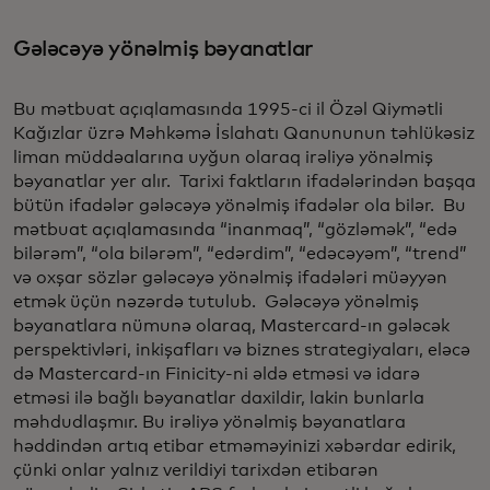
Gələcəyə yönəlmiş bəyanatlar
Bu mətbuat açıqlamasında 1995-ci il Özəl Qiymətli
Kağızlar üzrə Məhkəmə İslahatı Qanununun təhlükəsiz
liman müddəalarına uyğun olaraq irəliyə yönəlmiş
bəyanatlar yer alır. Tarixi faktların ifadələrindən başqa
bütün ifadələr gələcəyə yönəlmiş ifadələr ola bilər. Bu
mətbuat açıqlamasında “inanmaq”, “gözləmək”, “edə
bilərəm”, “ola bilərəm”, “edərdim”, “edəcəyəm”, “trend”
və oxşar sözlər gələcəyə yönəlmiş ifadələri müəyyən
etmək üçün nəzərdə tutulub. Gələcəyə yönəlmiş
bəyanatlara nümunə olaraq, Mastercard-ın gələcək
perspektivləri, inkişafları və biznes strategiyaları, eləcə
də Mastercard-ın Finicity-ni əldə etməsi və idarə
etməsi ilə bağlı bəyanatlar daxildir, lakin bunlarla
məhdudlaşmır. Bu irəliyə yönəlmiş bəyanatlara
həddindən artıq etibar etməməyinizi xəbərdar edirik,
çünki onlar yalnız verildiyi tarixdən etibarən