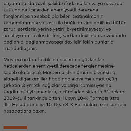
bəyanatlarda yazılı şəkildə ifadə edilən və ya nəzərdə
tutulan nəticələrdən əhəmiyyətli dərəcədə
fərqlənməsinə səbəb ola bilər. Satınalmanın
tamamlanması və təsiri ilə bağlı bu kimi amillərə bütün
zəruri şərtlərin yerinə yetirilib-yetirilməyəcəyi və
əməliyyatın razılaşdırılmış şərtlər daxilində və vaxtında
bağlanıb-bağlanmayacağı daxildir, lakin bunlarla
məhdudlaşmır.
Mastercard-ın faktiki nəticələrinin gözlənilən
nəticələrdən əhəmiyyətli dərəcədə fərqlənməsinə
səbəb ola biləcək Mastercard-ın ümumi biznesi ilə
əlaqəli digər amillər haqqında əlavə məlumat üçün
şirkətin Qiymətli Kağızlar və Birja Komissiyasına
təqdim etdiyi sənədlərə, o cümlədən şirkətin 31 dekabr
2019-cu il tarixində bitən il üçün 10-K Forması üzrə
İllik Hesabatına və 10-Q və 8-K Formaları üzrə sonrakı
hesabatlara baxın.