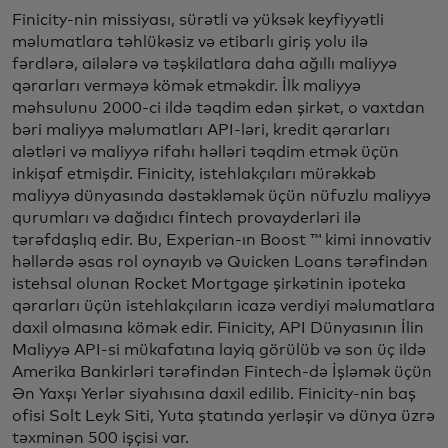
Finicity-nin missiyası, sürətli və yüksək keyfiyyətli
məlumatlara təhlükəsiz və etibarlı giriş yolu ilə
fərdlərə, ailələrə və təşkilatlara daha ağıllı maliyyə
qərarları verməyə kömək etməkdir. İlk maliyyə
məhsulunu 2000-ci ildə təqdim edən şirkət, o vaxtdan
bəri maliyyə məlumatları API-ləri, kredit qərarları
alətləri və maliyyə rifahı həlləri təqdim etmək üçün
inkişaf etmişdir. Finicity, istehlakçıları mürəkkəb
maliyyə dünyasında dəstəkləmək üçün nüfuzlu maliyyə
qurumları və dağıdıcı fintech provayderləri ilə
tərəfdaşlıq edir. Bu, Experian-ın Boost ™ kimi innovativ
həllərdə əsas rol oynayıb və Quicken Loans tərəfindən
istehsal olunan Rocket Mortgage şirkətinin ipoteka
qərarları üçün istehlakçıların icazə verdiyi məlumatlara
daxil olmasına kömək edir. Finicity, API Dünyasının İlin
Maliyyə API-si mükafatına layiq görülüb və son üç ildə
Amerika Bankirləri tərəfindən Fintech-də İşləmək üçün
Ən Yaxşı Yerlər siyahısına daxil edilib. Finicity-nin baş
ofisi Solt Leyk Siti, Yuta ştatında yerləşir və dünya üzrə
təxminən 500 işçisi var.