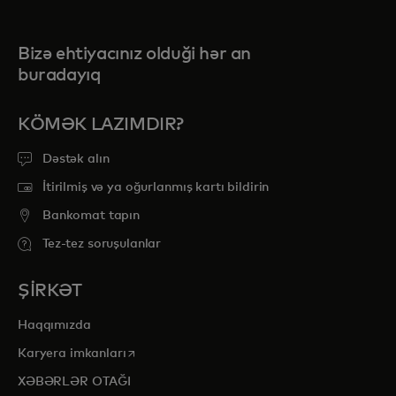
Bizə ehtiyacınız olduği hər an
buradayıq
KÖMƏK LAZIMDIR?
Dəstək alın
İtirilmiş və ya oğurlanmış kartı bildirin
Bankomat tapın
Tez-tez soruşulanlar
ŞİRKƏT
Haqqımızda
opens in a new tab
Karyera imkanları
XƏBƏRLƏR OTAĞI