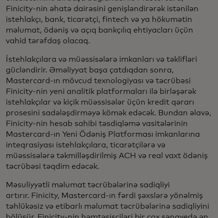
Finicity-nin əhatə dairəsini genişləndirərək istənilən
istehlakçı, bank, ticarətçi, fintech və ya hökumətin
məlumat, ödəniş və açıq bankçılıq ehtiyacları üçün
vahid tərəfdaş olacaq.
İstehlakçılara və müəssisələrə imkanları və təklifləri
gücləndirir. Əməliyyat başa çatdıqdan sonra,
Mastercard-ın mövcud texnologiyası və təcrübəsi
Finicity-nin yeni analitik platformaları ilə birləşərək
istehlakçılar və kiçik müəssisələr üçün kredit qərarı
prosesini sadələşdirməyə kömək edəcək. Bundan əlavə,
Finicity-nin hesab sahibi təsdiqləmə vasitələrinin
Mastercard-ın Yeni Ödəniş Platforması imkanlarına
inteqrasiyası istehlakçılara, ticarətçilərə və
müəssisələrə təkmilləşdirilmiş ACH və real vaxt ödəniş
təcrübəsi təqdim edəcək.
Məsuliyyətli məlumat təcrübələrinə sadiqliyi
artırır. Finicity, Mastercard-ın fərdi şəxslərə yönəlmiş
təhlükəsiz və etibarlı məlumat təcrübələrinə sadiqliyini
bölüşür. Finicity-nin həmtəsisçiləri bir çox sənayedə ən