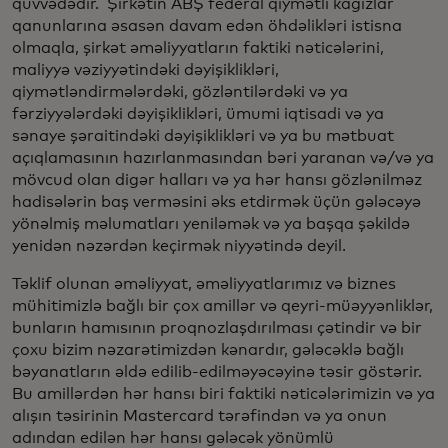
qüvvədədir. Şirkətin ABŞ federal qiymətli kağızlar
qanunlarına əsasən davam edən öhdəlikləri istisna
olmaqla, şirkət əməliyyatların faktiki nəticələrini,
maliyyə vəziyyətindəki dəyişiklikləri,
qiymətləndirmələrdəki, gözləntilərdəki və ya
fərziyyələrdəki dəyişiklikləri, ümumi iqtisadi və ya
sənaye şəraitindəki dəyişiklikləri və ya bu mətbuat
açıqlamasının hazırlanmasından bəri yaranan və/və ya
mövcud olan digər halları və ya hər hansı gözlənilməz
hadisələrin baş verməsini əks etdirmək üçün gələcəyə
yönəlmiş məlumatları yeniləmək və ya başqa şəkildə
yenidən nəzərdən keçirmək niyyətində deyil.
Təklif olunan əməliyyat, əməliyyatlarımız və biznes
mühitimizlə bağlı bir çox amillər və qeyri-müəyyənliklər,
bunların hamısının proqnozlaşdırılması çətindir və bir
çoxu bizim nəzarətimizdən kənardır, gələcəklə bağlı
bəyanatların əldə edilib-edilməyəcəyinə təsir göstərir.
Bu amillərdən hər hansı biri faktiki nəticələrimizin və ya
alışın təsirinin Mastercard tərəfindən və ya onun
adından edilən hər hansı gələcək yönümlü