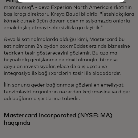
“Finicity və Mastercard-ın birləşməsini görməkdən
məmnunuq”, - deyə Experian North America şirkətinin
baş icraçı direktoru Kreyq Baudi bildirib. "İstehlakçılara
kömək etmək üçün davam edən missiyamızda onlarla
əməkdaşlıq etməyi səbirsizliklə gözləyirik."
Əvvəlki satınalmalarda olduğu kimi, Mastercard bu
satınalmanın 24 aydan çox müddət ərzində biznesinə
tədricən təsir göstərəcəyini gözləmir. Bu azalma,
beynəlxalq genişlənmə də daxil olmaqla, biznesə
qoyulan investisiyalar, eləcə də alış uçotu və
inteqrasiya ilə bağlı xərclərin təsiri ilə əlaqədardır.
İlin sonuna qədər bağlanması gözlənilən əməliyyat
tənzimləyici orqanların nəzərdən keçirməsinə və digər
adi bağlanma şərtlərinə tabedir.
Mastercard Incorporated (NYSE: MA)
haqqında