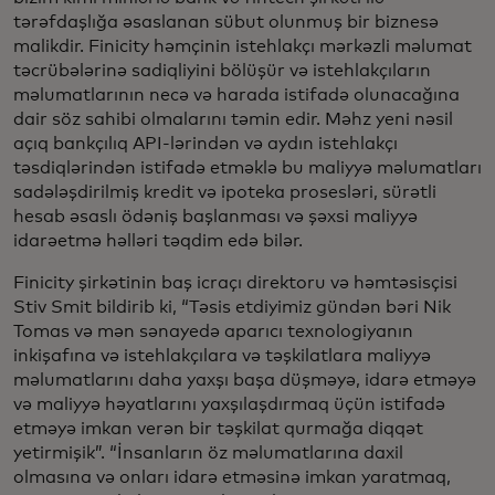
tərəfdaşlığa əsaslanan sübut olunmuş bir biznesə
malikdir. Finicity həmçinin istehlakçı mərkəzli məlumat
təcrübələrinə sadiqliyini bölüşür və istehlakçıların
məlumatlarının necə və harada istifadə olunacağına
dair söz sahibi olmalarını təmin edir. Məhz yeni nəsil
açıq bankçılıq API-lərindən və aydın istehlakçı
təsdiqlərindən istifadə etməklə bu maliyyə məlumatları
sadələşdirilmiş kredit və ipoteka prosesləri, sürətli
hesab əsaslı ödəniş başlanması və şəxsi maliyyə
idarəetmə həlləri təqdim edə bilər.
Finicity şirkətinin baş icraçı direktoru və həmtəsisçisi
Stiv Smit bildirib ki, “Təsis etdiyimiz gündən bəri Nik
Tomas və mən sənayedə aparıcı texnologiyanın
inkişafına və istehlakçılara və təşkilatlara maliyyə
məlumatlarını daha yaxşı başa düşməyə, idarə etməyə
və maliyyə həyatlarını yaxşılaşdırmaq üçün istifadə
etməyə imkan verən bir təşkilat qurmağa diqqət
yetirmişik”. “İnsanların öz məlumatlarına daxil
olmasına və onları idarə etməsinə imkan yaratmaq,