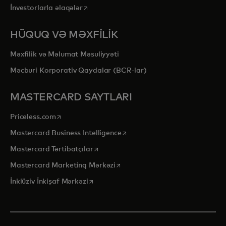
opens in a new tab
İnvestorlarla əlaqələr
HÜQUQ VƏ MƏXFİLİK
Məxfilik və Məlumat Məsuliyyəti
Məcburi Korporativ Qaydalar (BCR-lar)
MASTERCARD SAYTLARI
opens in a new tab
Priceless.com
opens in a new tab
Mastercard Business Intelligence
opens in a new tab
Mastercard Tərtibatçılar
opens in a new tab
Mastercard Marketinq Mərkəzi
opens in a new tab
İnklüziv İnkişaf Mərkəzi