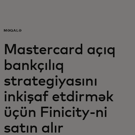
Sizin üçün
Biznes üçün
MƏQALƏ
Mastercard açıq
Dünya üçün
bankçılıq
Yenilikçilər üçün
strategiyasını
Xəbərlər və trendlər
inkişaf etdirmək
üçün Finicity-ni
satın alır