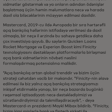
xidmətlər göstərmək və ya onların adından ödənişlər
başlatmaq üçün həmin məlumatlara necə və harada
daxil ola biləcəklərinin müəyyən edilməsi daxildir.
Mastercard, 2019-cu ildə Avropada bir sıra hərtərəfli
açıq bankçılıq həllərinin istifadəyə verilməsi də daxil
olmaqla, bir neçə il ərzində bu sahəyə getdikcə daha
çox investisiya qoyub. Bu səylərin Quicken Loans
Rocket Mortgage və Experian Boost kimi Finicity
texnologiyasını dəstəkləyən platformalarla birləşməsi
açıq bank xidmətlərinin növbəti nəslini
formalaşdırmaq potensialına malikdir.
“Açıq bankçılıq artan qlobal trenddir və bizim üçün
strateji cəhətdən vacib bir məkandır. "Finicity-nin əlavə
edilməsi ilə biz yalnız açıq bankçılıq strategiyamızı
inkişaf etdirməklə yanaşı, bir neçə bazarda bugünkü
rəqəmsal iqtisadiyyatı necə dəstəklədiyimizi və
sürətləndirdiyimizi də təkmilləşdirəcəyik", - deyə
Mastercard-ın prezidenti Maykl Mibax bildirib. “Finicity,
bizim kimi minlərlə bank və fintech şirkəti ilə