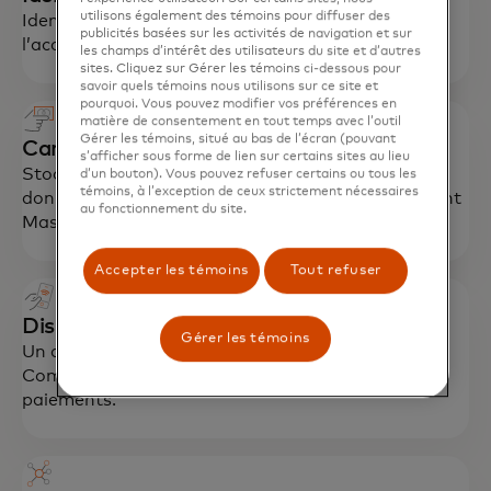
utilisons également des témoins pour diffuser des
Identifiant sécurisé et accepté pour permettre
publicités basées sur les activités de navigation et sur
l’accès aux services essentiels.
les champs d’intérêt des utilisateurs du site et d’autres
sites. Cliquez sur Gérer les témoins ci-dessous pour
savoir quels témoins nous utilisons sur ce site et
pourquoi. Vous pouvez modifier vos préférences en
matière de consentement en tout temps avec l’outil
Gérer les témoins, situé au bas de l’écran (pouvant
Carte
s’afficher sous forme de lien sur certains sites au lieu
Stockez les identifiants pour plusieurs produits et
d’un bouton). Vous pouvez refuser certains ou tous les
témoins, à l’exception de ceux strictement nécessaires
données sur une carte avec une option de paiement
au fonctionnement du site.
Mastercard.
Accepter les témoins
Tout refuser
Dispositif de point d’interaction (POI)
Gérer les témoins
Un appareil intelligent avec un logiciel propriétaire
Community Pass qui permet l’acceptation des
paiements.