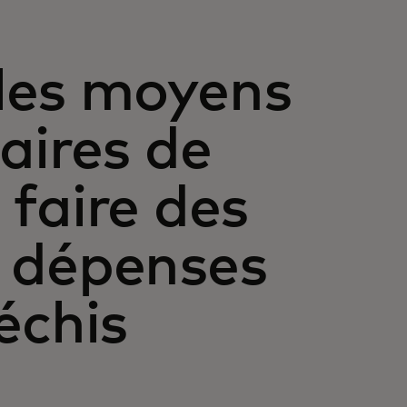
les moyens
laires de
 faire des
e dépenses
léchis