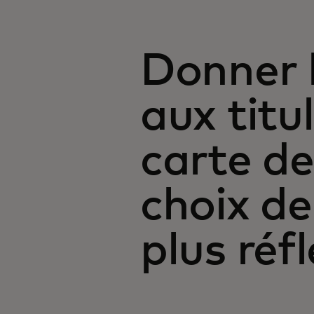
Donner 
aux titu
carte de
choix d
plus réf