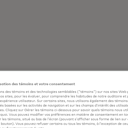
isation des témoins et votre consentement
ons des témoins et des technologies semblables ("témoins") sur nos sites Web 
os sites, pour les évaluer, pour comprendre les habitudes de notre auditoire et 
’expérience utilisateur. Sur certains sites, nous utilisons également des témoins
tés basées sur les activités de navigation et sur les champs d’intérêt des utilisat
tes. Cliquez sur Gérer les témoins ci-dessous pour savoir quels témoins nous util
urquoi. Vous pouvez modifier vos préférences en matière de consentement en t
er les témoins, situé au bas de l’écran (pouvant s’afficher sous forme de lien sur 
Éduquer
n bouton). Vous pouvez refuser certains ou tous les témoins, à l’exception de ce