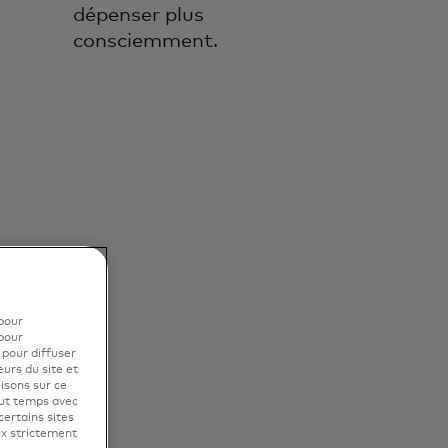
dépenser plus
consciemment.
pour
pour
 pour diffuser
eurs du site et
isons sur ce
out temps avec
certains sites
ux strictement