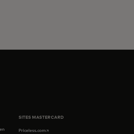
SITES MASTERCARD
 en
s’ouvre dans un nouvel onglet
Priceless.com