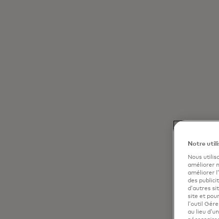
Notre util
Nous utilis
améliorer n
améliorer l
des publici
d’autres si
site et po
l’outil Gér
au lieu d’u