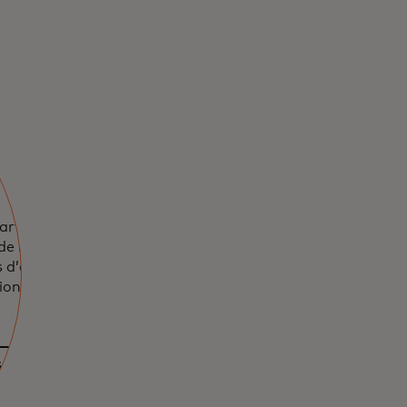
arte de
de la
s d’arbres grâce
ion de la
s