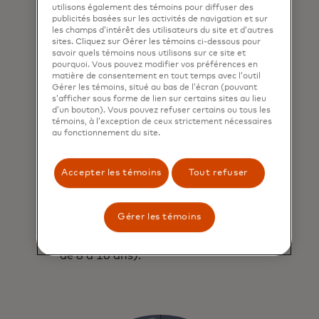
utilisons également des témoins pour diffuser des
publicités basées sur les activités de navigation et sur
les champs d’intérêt des utilisateurs du site et d’autres
sites. Cliquez sur Gérer les témoins ci-dessous pour
savoir quels témoins nous utilisons sur ce site et
pourquoi. Vous pouvez modifier vos préférences en
matière de consentement en tout temps avec l’outil
Gérer les témoins, situé au bas de l’écran (pouvant
s’afficher sous forme de lien sur certains sites au lieu
d’un bouton). Vous pouvez refuser certains ou tous les
témoins, à l’exception de ceux strictement nécessaires
au fonctionnement du site.
Accepter les témoins
Tout refuser
Kids4Tech™
Gérer les témoins
Le plus grand programme STIM au
monde destiné aux étudiants (âgés
de 8 à 16 ans).
2