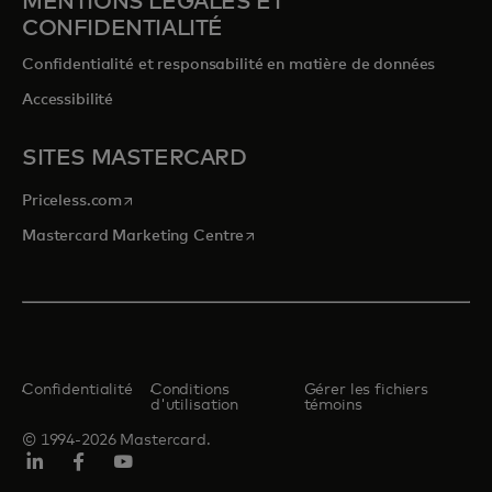
MENTIONS LÉGALES ET
CONFIDENTIALITÉ
Confidentialité et responsabilité en matière de données
Accessibilité
SITES MASTERCARD
s’ouvre dans un nouvel onglet
Priceless.com
s’ouvre dans un nouvel onglet
Mastercard Marketing Centre
Confidentialité
Conditions
Gérer les fichiers
d'utilisation
témoins
© 1994-2026 Mastercard.
LINKEDIN
Facebook
Youtube