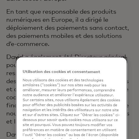
En tant que responsable des produits
numériques en Europe, il a dirigé le
déploiement des paiements sans contact,
des paiements mobiles et des solutions
d’e-commerce.
David a également été Directeur général
pour le Benelux. Dans ce rôle, il était
Utilisation des cookies et consentement
responsable des ventes, du marketing et
des opérations en Belgique, aux Pays-Bas
Nous utilisons des cookies et des technologies
similaires ("cookies") sur nos sites web pour les
et au Luxembourg, ce qui comprenait une
améliorer, mesurer leurs performances, comprendre
notre audience et améliorer l'expérience utilisateur.
coopération étroite avec les institutions
Sur certains sites, nous utilisons également des cookies
financières ainsi que le développement de
pour afficher des publicités basées sur les activités de
navigation et les intérêts des utilisateurs sur notre site
nouvelles solutions pour les commerçants
et sur d'autres sites. Cliquez sur "Gérer les cookies" ci-
dessous pour savoir quels cookies nous utilisons sur ce
et les titulaires de cartes.
site et pourquoi. Vous pouvez toujours modifier vos
préférences en matière de consentement en utilisant
David travaille dans le secteur des
l'outil "Gérer les cookies" au bas de l'écran (disponible