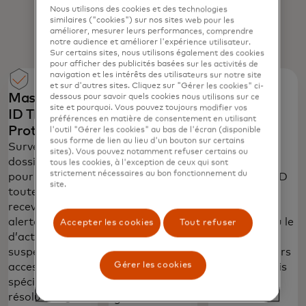
Nous utilisons des cookies et des technologies
similaires ("cookies") sur nos sites web pour les
améliorer, mesurer leurs performances, comprendre
notre audience et améliorer l'expérience utilisateur.
Sur certains sites, nous utilisons également des cookies
pour afficher des publicités basées sur les activités de
navigation et les intérêts des utilisateurs sur notre site
et sur d'autres sites. Cliquez sur "Gérer les cookies" ci-
Mastercard
Protection où
Services
dessous pour savoir quels cookies nous utilisons sur ce
site et pourquoi. Vous pouvez toujours modifier vos
ID Theft
que vous
d'urgence
préférences en matière de consentement en utilisant
Protection
fassiez vos
mondiaux
l'outil "Gérer les cookies" au bas de l'écran (disponible
sous forme de lien au lieu d'un bouton sur certains
achats
Surveillez votre
Appelez le 1-
sites). Vous pouvez notamment refuser certains ou
dossier de crédit
800-
Avec la
tous les cookies, à l'exception de ceux qui sont
strictement nécessaires au bon fonctionnement du
pour détecter
MASTERCARD
protection Zéro
site.
toute fraude,
(1-800-627-
Responsabilité
recevez des
8372) aux
de Mastercard,
alertes en cas
États-Unis ou le
vous êtes
Accepter les cookies
Tout refuser
d’activité
+1-636-722-
protégé contre
suspecte et
7111 en dehors
les transactions
Gérer les cookies
access à un
des États-Unis
non autorisées
spécialiste en
pour une
en magasin, en
résolution grâce
assistance
ligne et dans les