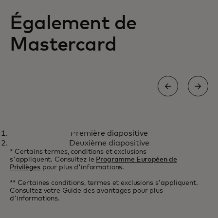
Également de
Mastercard
WORLD MASTERCARD®
Première diapositive
Faites compter votre quotidien
En savoir plus
Deuxième diapositive
* Certains termes, conditions et exclusions
s'appliquent. Consultez le
Programme Européen de
Privilèges
pour plus d'informations.
** Certaines conditions, termes et exclusions s'appliquent.
Consultez votre Guide des avantages pour plus
d'informations.