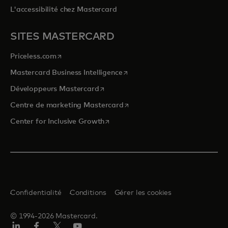
L'accessibilité chez Mastercard
SITES MASTERCARD
s’ouvre dans un nouvel onglet
Priceless.com
s’ouvre dans un nouvel onglet
Mastercard Business Intelligence
s’ouvre dans un nouvel onglet
Développeurs Mastercard
s’ouvre dans un nouvel onglet
Centre de marketing Mastercard
s’ouvre dans un nouvel onglet
Center for Inclusive Growth
Confidentialité
Conditions
Gérer les cookies
© 1994-2026 Mastercard.