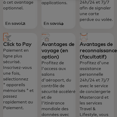
à cet avantage
24h/24 et 7j/7
applications.
optionnel.
afin de signaler
une carte
perdue ou volée.
En savoir
En savoir
s’ouvre dans un nouvel onglet
plus
plus
Click to Pay
Avantages de
Avantages de
voyage (en
reconnaissance
Paiement en
ligne plus
option)
(facultatif)
sécurisé.
Profitez de
Profitez d'une
Inscrivez-vous
l'access aux
assistance
une fois,
salons
personnelle
sélectionnez
d'aéroport, du
24h/24 et 7j/7
" appareils
contrôle de
avec le service
mémorisés " et
sécurité accéléré
de conciergerie
passez
et de
Mastercard et
rapidement au
l'itinérance
les services
Paiement.
mondiale des
Travel &
données avec
Lifestyle, vous