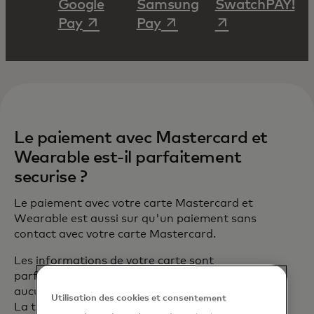
Google
Samsung
SwatchPAY!‎
s’ouvre dans un nouvel onglet
s’ouvre dans un nouvel 
s’ouvre dans un
Pay‎
Pay‎
Le paiement avec Mastercard et
Wearable est-il parfaitement
securise ?
Le paiement avec votre carte Mastercard et
Wearable est aussi sur qu'un paiement sans
contact avec votre carte Mastercard.
Les informations de votre carte sont
parfaitement protégées et ne sont stockees sur
aucun appareil Wearable ou serveur Samsung.
Utilisation des cookies et consentement
La technologie de Mastercard remplace votre