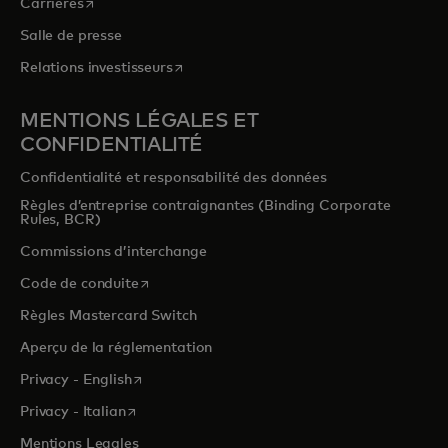
s’ouvre dans un nouvel onglet
Carrières
Salle de presse
s’ouvre dans un nouvel onglet
Relations investisseurs
MENTIONS LÉGALES ET
CONFIDENTIALITÉ
Confidentialité et responsabilité des données
Règles d’entreprise contraignantes (Binding Corporate
Rules, BCR)
Commissions d’interchange
s’ouvre dans un nouvel onglet
Code de conduite
Règles Mastercard Switch
Aperçu de la réglementation
s’ouvre dans un nouvel onglet
Privacy - English
s’ouvre dans un nouvel onglet
Privacy - Italian
Mentions Legales