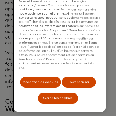
Nous utilisons des cookies et des technologies
numero de carte par un numero alternatif,
similaires ("cookies") sur nos sites web pour les
appelé «jeton» qui sera stocke crypte sur votre
améliorer, mesurer leurs performances, comprendre
notre audience et améliorer l'expérience utilisateur.
appareil Wearable. Chaque jeton n'étant créé
Sur certains sites, nous utilisons également des cookies
que pour un appareil Wearable spécifique, les
pour afficher des publicités basées sur les activités de
donnees ne peuvent etre ut1lisees par aucun
navigation et les intérêts des utilisateurs sur notre site
et sur d'autres sites. Cliquez sur "Gérer les cookies" ci-
autre appare1l Wearable. De la sorte, taute
dessous pour savoir quels cookies nous utilisons sur ce
utilisation abusive des données de votre carte
site et pourquoi. Vous pouvez toujours modifier vos
est impossible.
préférences en matière de consentement en utilisant
l'outil "Gérer les cookies" au bas de l'écran (disponible
sous forme de lien au lieu d'un bouton sur certains
Vos donnees de transaction ne sont ni
sites). Vous pouvez notamment refuser certains ou
transmises ni enregistrE!es. Chaque paiement
tous les cookies, à l'exception de ceux qui sont
strictement nécessaires au bon fonctionnement du
fait l'objet d'un encodage dynamique. Les
site.
donnees de la transaction restent ainsi
confidentielles et securisees, car les
informations de La carte ne sont pas
Accepter les cookies
Tout refuser
transmises au commençant.
Gérer les cookies
Comment payer avec un appareil
Wearable ?