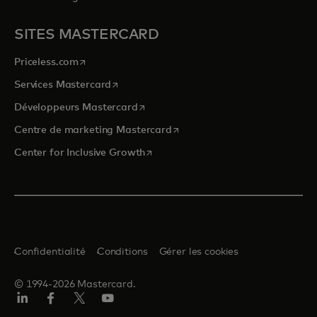
SITES MASTERCARD
s’ouvre dans un nouvel onglet
Priceless.com
s’ouvre dans un nouvel onglet
Services Mastercard
s’ouvre dans un nouvel onglet
Développeurs Mastercard
s’ouvre dans un nouvel onglet
Centre de marketing Mastercard
s’ouvre dans un nouvel onglet
Center for Inclusive Growth
Confidentialité
Conditions
Gérer les cookies
© 1994-2026 Mastercard.
LinkedIn
Facebook
Twitter/X
YouTube