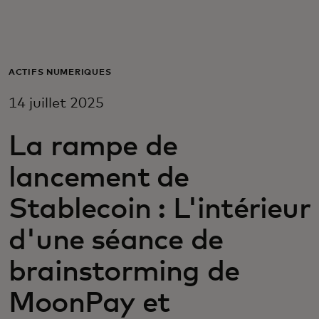
Pour vous
Pour l’entreprise
ACTIFS NUMÉRIQUES
14 juillet 2025
Pour le monde
La rampe de
Pour les innovateurs
lancement de
Stablecoin : L'intérieur
Actualités et tendances
d'une séance de
brainstorming de
MoonPay et