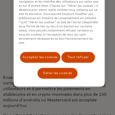
navigation et les intérêts des utilisateurs sur notre site
et sur d'autres sites. Cliquez sur "Gérer les cookies" ci-
dessous pour savoir quels cookies nous utilisons sur ce
site et pourquoi. Vous pouvez toujours modifier vos
préférences en matière de consentement en utilisant
l'outil "Gérer les cookies" au bas de l'écran (disponible
sous forme de lien au lieu d'un bouton sur certains
"Nous modernisons l'argent pour
sites). Vous pouvez notamment refuser certains ou
l'internet ... Nous voulons pouvoir
tous les cookies, à l'exception de ceux qui sont
strictement nécessaires au bon fonctionnement du
effectuer tous les paiements dans
site.
toutes les régions du monde".
Accepter les cookies
Tout refuser
Ivan Soto-Wright
Gérer les cookies
Ensemble, ils cherchent à connecter les nouvelles
cartes aux portefeuilles de crypto-monnaies des
utilisateurs et à permettre les paiements en
stablecoins et en crypto-monnaies dans plus de 150
millions d'endroits où Mastercard est acceptée
aujourd'hui.