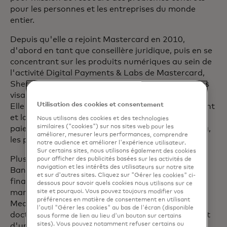
pour les personnes et les entreprises du monde
entier.
Depuis qu'elle a rejoint Mastercard en 2010,
d'abord en tant que conseillère juridique, puis en se
concentrant sur les produits numériques au sein de
l'activité Digital Payments & Labs de Mastercard,
Sherri a été à l'avant-garde de plusieurs initiatives
visant à transformer l'écosystème des paiements.
Utilisation des cookies et consentement
Elle a joué un rôle important dans le développement
et la commercialisation de solutions telles que les
Nous utilisons des cookies et des technologies
similaires ("cookies") sur nos sites web pour les
paiements mobiles, la tokenisation, l'open banking,
améliorer, mesurer leurs performances, comprendre
les paiements échelonnés, etc.
notre audience et améliorer l'expérience utilisateur.
Sur certains sites, nous utilisons également des cookies
Plus tôt dans sa carrière, Sherri a travaillé pour
pour afficher des publicités basées sur les activités de
navigation et les intérêts des utilisateurs sur notre site
Banc of America Securities dans son groupe de
et sur d'autres sites. Cliquez sur "Gérer les cookies" ci-
financement structuré et a pratiqué le droit des
dessous pour savoir quels cookies nous utilisons sur ce
marchés financiers chez Skadden, Arps, Slate,
site et pourquoi. Vous pouvez toujours modifier vos
préférences en matière de consentement en utilisant
Meagher & Flom LLP. Sherri est titulaire d'un
l'outil "Gérer les cookies" au bas de l'écran (disponible
doctorat en droit de l'université de Pennsylvanie et
sous forme de lien au lieu d'un bouton sur certains
sites). Vous pouvez notamment refuser certains ou
d'une licence en littérature de l'université de Duke.