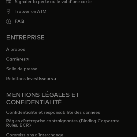
Signaler la perte ou le vol d’une carte
Trouver un ATM
FAQ
ENTREPRISE
À propos
s’ouvre dans un nouvel onglet
Carrières
Salle de presse
s’ouvre dans un nouvel onglet
Relations investisseurs
MENTIONS LÉGALES ET
CONFIDENTIALITÉ
Confidentialité et responsabilité des données
Règles d’entreprise contraignantes (Binding Corporate
Rules, BCR)
Commissions d’interchange