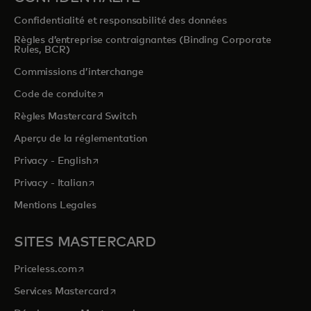
Confidentialité et responsabilité des données
Règles d’entreprise contraignantes (Binding Corporate
Rules, BCR)
Commissions d’interchange
s’ouvre dans un nouvel onglet
Code de conduite
Règles Mastercard Switch
Aperçu de la réglementation
s’ouvre dans un nouvel onglet
Privacy - English
s’ouvre dans un nouvel onglet
Privacy - Italian
Mentions Legales
SITES MASTERCARD
s’ouvre dans un nouvel onglet
Priceless.com
s’ouvre dans un nouvel onglet
Services Mastercard