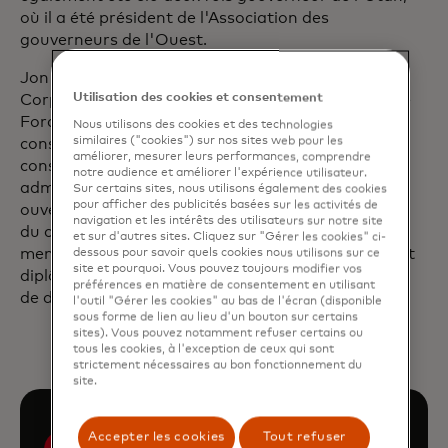
où il a été président de l'Association des
gouverneurs de l'Ouest.
Jon a précédemment été cadre chez Huntsman
Utilisation des cookies et consentement
Corporation et, plus récemment, vice-président de
Ford Motor Company, où il siège actuellement au
Nous utilisons des cookies et des technologies
similaires ("cookies") sur nos sites web pour les
conseil d'administration. Il siège également au
améliorer, mesurer leurs performances, comprendre
conseil d'administration de Chevron. Il est
notre audience et améliorer l'expérience utilisateur.
administrateur de la Fondation Huntsman, qui a
Sur certains sites, nous utilisons également des cookies
pour afficher des publicités basées sur les activités de
ouvert la voie à la création de l'Institut Huntsman
navigation et les intérêts des utilisateurs sur notre site
du cancer et de l'Institut Huntsman de la santé
et sur d'autres sites. Cliquez sur "Gérer les cookies" ci-
mentale, tous deux à l'Université de l'Utah. Jon est
dessous pour savoir quels cookies nous utilisons sur ce
site et pourquoi. Vous pouvez toujours modifier vos
diplômé de l'université de Pennsylvanie et titulaire
préférences en matière de consentement en utilisant
de dix doctorats honorifiques.
l'outil "Gérer les cookies" au bas de l'écran (disponible
sous forme de lien au lieu d'un bouton sur certains
sites). Vous pouvez notamment refuser certains ou
tous les cookies, à l'exception de ceux qui sont
strictement nécessaires au bon fonctionnement du
site.
Accepter les cookies
Tout refuser