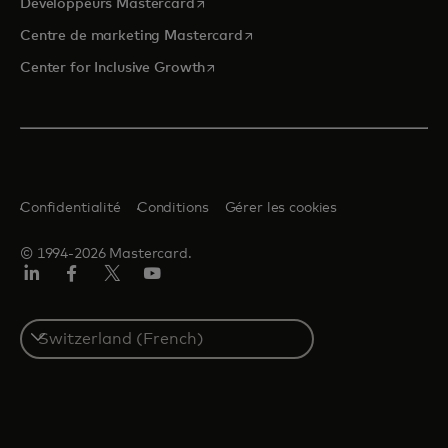
s’ouvre dans un nouvel onglet
Développeurs Mastercard
s’ouvre dans un nouvel onglet
Centre de marketing Mastercard
s’ouvre dans un nouvel onglet
Center for Inclusive Growth
Confidentialité
Conditions
Gérer les cookies
© 1994-2026 Mastercard.
LinkedIn
Facebook
Twitter/X
YouTube
Select
a
country