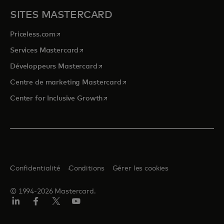
SITES MASTERCARD
s’ouvre dans un nouvel onglet
Priceless.com
s’ouvre dans un nouvel onglet
Services Mastercard
s’ouvre dans un nouvel onglet
Développeurs Mastercard
s’ouvre dans un nouvel onglet
Centre de marketing Mastercard
s’ouvre dans un nouvel onglet
Center for Inclusive Growth
Confidentialité
Conditions
Gérer les cookies
© 1994-2026 Mastercard.
LinkedIn
Facebook
Twitter/X
YouTube