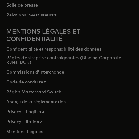
Salle de presse
s’ouvre dans un nouvel onglet
Relations investisseurs
MENTIONS LÉGALES ET
CONFIDENTIALITÉ
Confidentialité et responsabilité des données
Règles d’entreprise contraignantes (Binding Corporate
Rules, BCR)
Commissions d’interchange
s’ouvre dans un nouvel onglet
Code de conduite
Règles Mastercard Switch
Aperçu de la réglementation
s’ouvre dans un nouvel onglet
Privacy - English
s’ouvre dans un nouvel onglet
Privacy - Italian
Mentions Legales