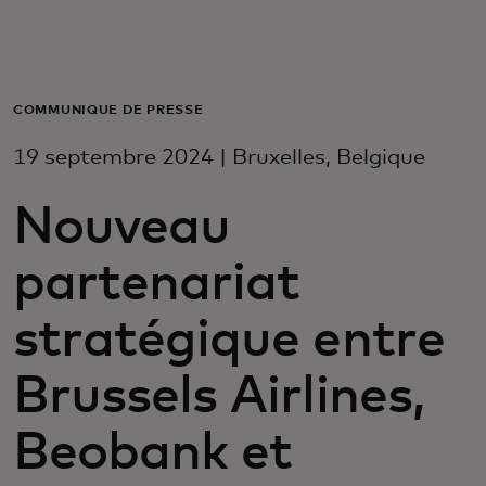
Pour vous
Pour l’entreprise
COMMUNIQUÉ DE PRESSE
19 septembre 2024 | Bruxelles, Belgique
Pour le monde
Nouveau
Pour les innovateurs
partenariat
Actualités et tendances
stratégique entre
Brussels Airlines,
Beobank et