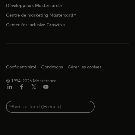
s’ouvre dans un nouvel onglet
Développeurs Mastercard
s’ouvre dans un nouvel onglet
Centre de marketing Mastercard
s’ouvre dans un nouvel onglet
Center for Inclusive Growth
Confidentialité
Conditions
Gérer les cookies
© 1994-2026 Mastercard.
LinkedIn
Facebook
Twitter/X
YouTube
Select
a
country