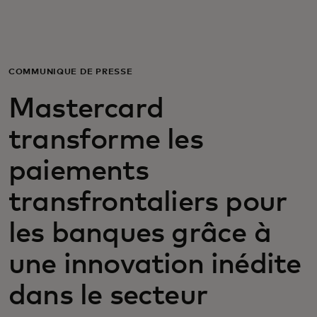
Pour vous
Pour l’entreprise
COMMUNIQUÉ DE PRESSE
Mastercard
Pour le monde
transforme les
Pour les innovateurs
paiements
transfrontaliers pour
Actualités et tendances
les banques grâce à
une innovation inédite
dans le secteur