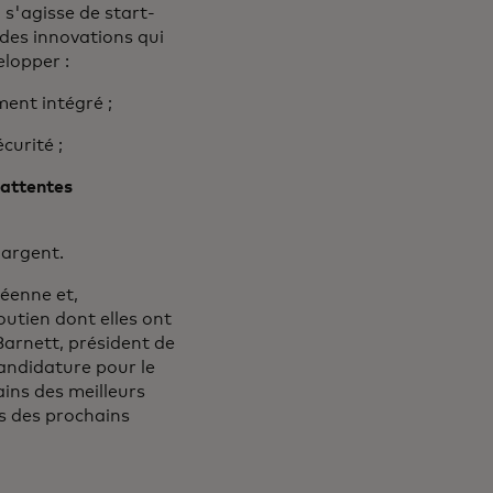
 s'agisse de start-
t des innovations qui
lopper :
ent intégré ;
curité ;
 attentes
l'argent.
péenne et,
soutien dont elles ont
Barnett, président de
andidature pour le
ins des meilleurs
s des prochains