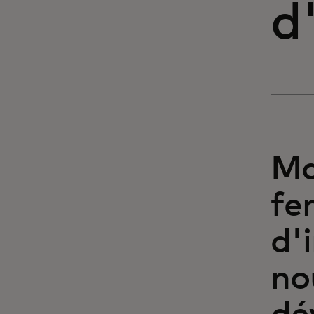
d
Ma
fe
d'
no