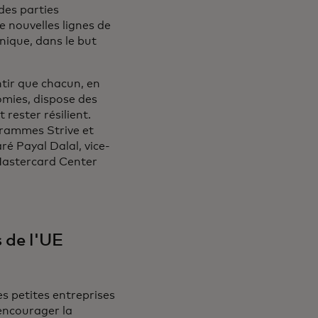
des parties
e nouvelles lignes de
hnique, dans le but
tir que chacun, en
omies, dispose des
 rester résilient.
rammes Strive et
ré Payal Dalal, vice-
 Mastercard Center
s de l'UE
s petites entreprises
encourager la