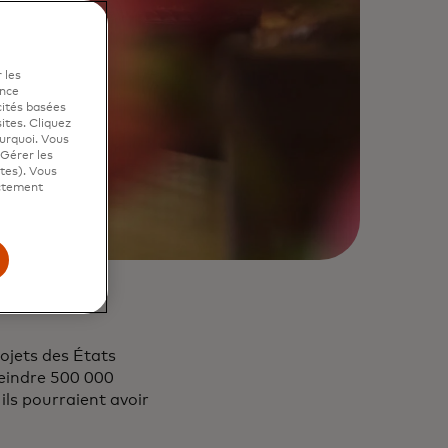
 les
ence
cités basées
sites. Cliquez
ourquoi. Vous
"Gérer les
ites). Vous
ictement
ojets des États
eindre 500 000
ils pourraient avoir