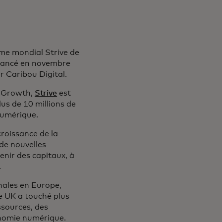
me mondial Strive de
é lancé en novembre
 Caribou Digital.
e Growth,
Strive
est
us de 10 millions de
numérique.
croissance de la
de nouvelles
enir des capitaux, à
.
onales en Europe,
e UK a touché plus
ssources, des
onomie numérique.