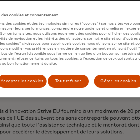
n des cookies et consentement
ons des cookies et des technologies similaires ("cookies") sur nos sites web pour
 mesurer leurs performances, comprendre notre audience et améliorer l'expéri
. Sur certains sites, nous utilisons également des cookies pour afficher des publi
vités de navigation et les intérêts des utilisateurs sur notre site et sur d'autres 
les cookies" ci-dessous pour savoir quels cookies nous utilisons sur ce site et p
ours modifier vos préférences en matière de consentement en utilisant l'outil 
 bas de l'écran (disponible sous forme de lien au lieu d'un bouton sur certains s
mment refuser certains ou tous les cookies, à l'exception de ceux qui sont str
 au bon fonctionnement du site.
Accepter les cookies
Tout refuser
Gérer les cookies
ds d'innovation Strive EU fournira à un maximum de 20 pr
s de l'UE des subventions sans contrepartie pouvant att
ainsi que toute l'assistance technique et le mentorat dont 
pour accélérer le développement de leurs solutions.