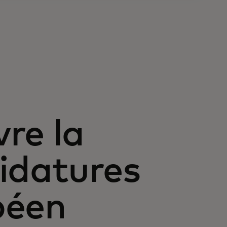
re la
idatures
péen