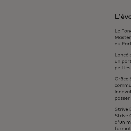
L'évo
Le Fon
Masterc
au Parl
Lancé 
un port
petite
Grâce à
commun
innovat
passer 
Strive 
Strive 
d'un mi
formati