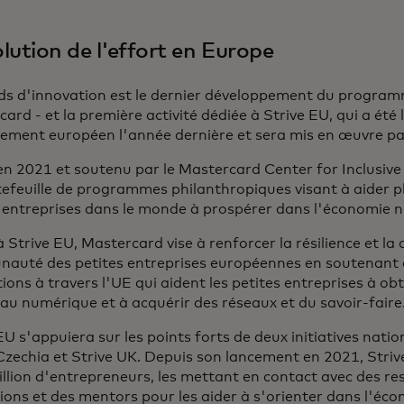
lution de l'effort en Europe
ds d'innovation est le dernier développement du program
ard - et la première activité dédiée à Strive EU, qui a ét
ement européen l'année dernière et sera mis en œuvre par
en 2021 et soutenu par le Mastercard Center for Inclusiv
efeuille de programmes philanthropiques visant à aider pl
s entreprises dans le monde à prospérer dans l'économie 
 Strive EU, Mastercard vise à renforcer la résilience et la 
auté des petites entreprises européennes en soutenant 
ions à travers l'UE qui aident les petites entreprises à obt
au numérique et à acquérir des réseaux et du savoir-faire
EU s'appuiera sur les points forts de deux initiatives nati
Czechia et Strive UK. Depuis son lancement en 2021, Striv
llion d'entrepreneurs, les mettant en contact avec des re
ons et des mentors pour les aider à s'orienter dans l'éc