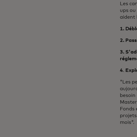
Les can
ups ou 
aident 
1. Débl
2. Pas
3. S'a
réglem
4
.
Explo
"Les pe
aujourd
besoin 
Master
Fonds e
projets
mois".