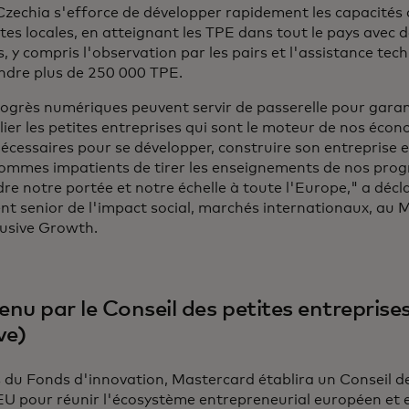
Czechia s'efforce de développer rapidement les capacités 
es locales, en atteignant les TPE dans tout le pays avec d
s, y compris l'observation par les pairs et l'assistance tec
ndre plus de 250 000 TPE.
ogrès numériques peuvent servir de passerelle pour garan
lier les petites entreprises qui sont le moteur de nos écon
nécessaires pour se développer, construire son entreprise et
ommes impatients de tirer les enseignements de nos prog
re notre portée et notre échelle à toute l'Europe," a décla
nt senior de l'impact social, marchés internationaux, au
lusive Growth.
nu par le Conseil des petites entreprise
ve)
 du Fonds d'innovation, Mastercard établira un Conseil de
EU pour réunir l'écosystème entrepreneurial européen et 