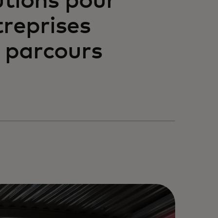
tions pour
treprises
 parcours