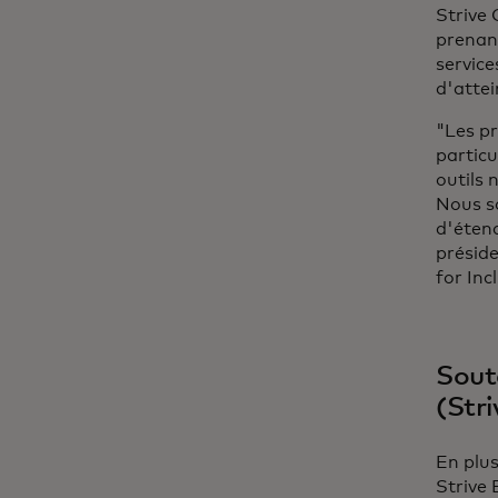
Strive 
prenant
service
d'attei
"Les pr
particu
outils 
Nous s
d'étend
préside
for Inc
Soute
(Stri
En plus
Strive 