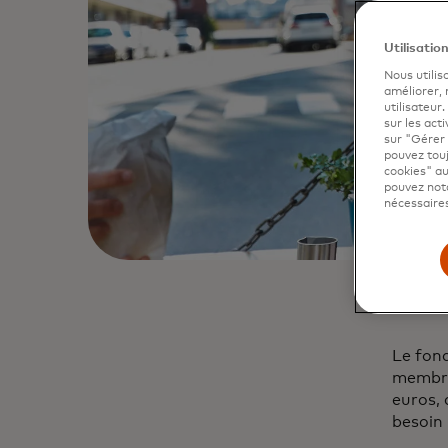
Utilisatio
Nous utilis
améliorer,
utilisateur
sur les acti
sur "Gérer 
pouvez touj
cookies" au
pouvez nota
nécessaires
Le fon
membre
euros, 
besoin 