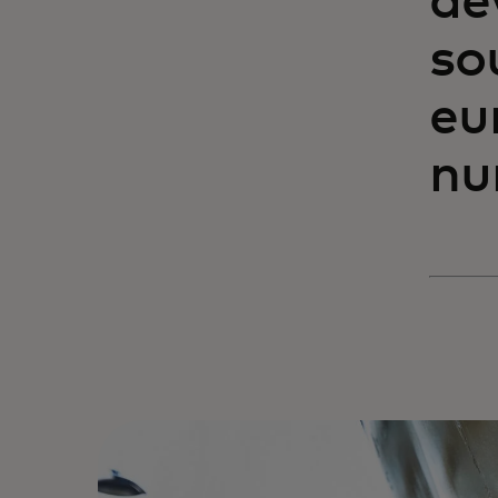
dé
so
eu
nu