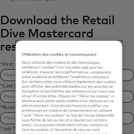
Download the Retail
Dive Mastercard
research report
Utilisation des cookies et consentement
Nous utilisons des cookies et des technologies
*
First Name
similaires ("cookies") sur nos sites web pour les
améliorer, mesurer leurs performances, comprendre
notre audience et améliorer l'expérience utilisateur.
Sur certains sites, nous utilisons également des cookies
*
Last Name
pour afficher des publicités basées sur les activités de
navigation et les intérêts des utilisateurs sur notre site
et sur d'autres sites. Cliquez sur "Gérer les cookies" ci-
dessous pour savoir quels cookies nous utilisons sur ce
site et pourquoi. Vous pouvez toujours modifier vos
*
Business Email Address
préférences en matière de consentement en utilisant
l'outil "Gérer les cookies" au bas de l'écran (disponible
sous forme de lien au lieu d'un bouton sur certains
sites). Vous pouvez notamment refuser certains ou
*
Job Title
tous les cookies, à l'exception de ceux qui sont