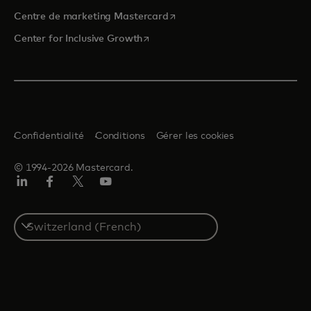
s’ouvre dans un nouvel onglet
Centre de marketing Mastercard
s’ouvre dans un nouvel onglet
Center for Inclusive Growth
Confidentialité
Conditions
Gérer les cookies
© 1994-2026 Mastercard.
LinkedIn
Facebook
Twitter/X
YouTube
Select
a
country