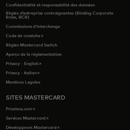
Confidentialité et responsabilité des données
Règles d’entreprise contraignantes (Binding Corporate
Rules, BCR)
Commissions d’interchange
s’ouvre dans un nouvel onglet
Code de conduite
Règles Mastercard Switch
Aperçu de la réglementation
s’ouvre dans un nouvel onglet
Privacy - English
s’ouvre dans un nouvel onglet
Privacy - Italian
Mentions Legales
SITES MASTERCARD
s’ouvre dans un nouvel onglet
Priceless.com
s’ouvre dans un nouvel onglet
Services Mastercard
s’ouvre dans un nouvel onglet
Développeurs Mastercard