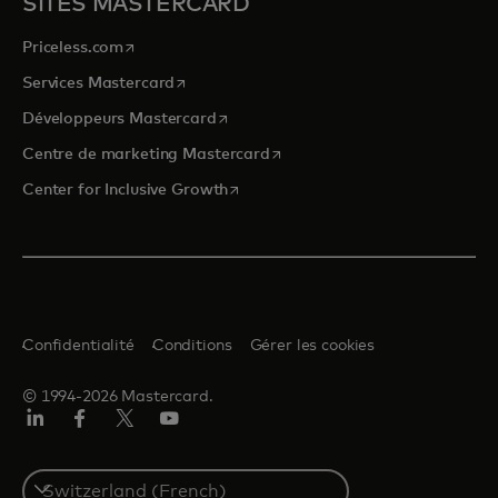
SITES MASTERCARD
s’ouvre dans un nouvel onglet
Priceless.com
s’ouvre dans un nouvel onglet
Services Mastercard
s’ouvre dans un nouvel onglet
Développeurs Mastercard
s’ouvre dans un nouvel onglet
Centre de marketing Mastercard
s’ouvre dans un nouvel onglet
Center for Inclusive Growth
Confidentialité
Conditions
Gérer les cookies
© 1994-2026 Mastercard.
LinkedIn
Facebook
Twitter/X
YouTube
Select
a