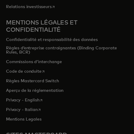
s’ouvre dans un nouvel onglet
Relations investisseurs
MENTIONS LÉGALES ET
CONFIDENTIALITÉ
Confidentialité et responsabilité des données
Règles d’entreprise contraignantes (Binding Corporate
Rules, BCR)
Commissions d’interchange
s’ouvre dans un nouvel onglet
Code de conduite
Règles Mastercard Switch
Aperçu de la réglementation
s’ouvre dans un nouvel onglet
Privacy - English
s’ouvre dans un nouvel onglet
Privacy - Italian
Mentions Legales