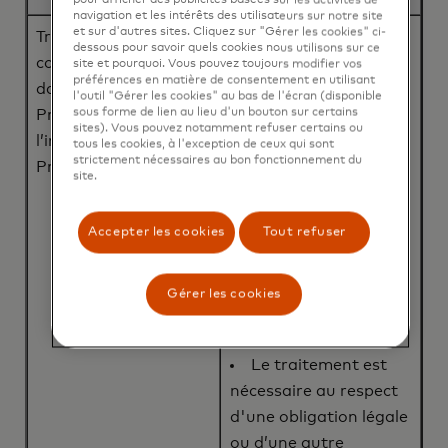
pour afficher des publicités basées sur les activités de
navigation et les intérêts des utilisateurs sur notre site
et sur d'autres sites. Cliquez sur "Gérer les cookies" ci-
Traiter et exécuter les
dessous pour savoir quels cookies nous utilisons sur ce
Vous avez consenti
commandes passées
site et pourquoi. Vous pouvez toujours modifier vos
ou avez donné des
préférences en matière de consentement en utilisant
dans le cadre d’un
l'outil "Gérer les cookies" au bas de l'écran (disponible
instructions
sous forme de lien au lieu d'un bouton sur certains
Programme ou par
sites). Vous pouvez notamment refuser certains ou
concernant l'utilisation
l’intermédiaire d’un
tous les cookies, à l'exception de ceux qui sont
de vos Données à
strictement nécessaires au bon fonctionnement du
Programme.
site.
caractère personnel.
Le traitement est
Accepter les cookies
Tout refuser
nécessaire à la
conclusion ou à
l'exécution d'un
Gérer les cookies
contrat auquel vous
êtes partie ; ou
Le traitement est
nécessaire au respect
d'une obligation légale
ou d’une autre