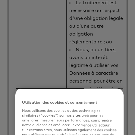
Le traitement est
nécessaire au respect
d'une obligation légale
ou d’une autre
obligation
réglementaire ; ou
Nous, ou un tiers,
avons un intérêt
légitime à utiliser vos
Données à caractère
personnel pour être en
mesure de déterminer
l’admissibilité, pour de
Utilisation des cookies et consentement
gérer et de vous
Nous utilisons des cookies et des technologies
fournir les
similaires ("cookies") sur nos sites web pour les
Programmes et leurs
améliorer, mesurer leurs performances, comprendre
notre audience et améliorer l'expérience utilisateur.
avantages.
Sur certains sites, nous utilisons également des cookies