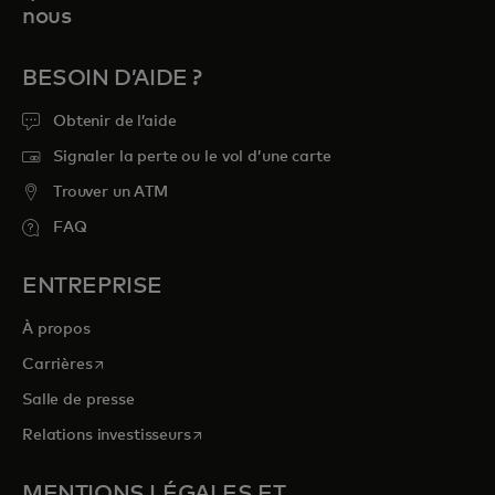
nous
BESOIN D’AIDE ?
Obtenir de l’aide
Signaler la perte ou le vol d’une carte
Trouver un ATM
FAQ
ENTREPRISE
À propos
s’ouvre dans un nouvel onglet
Carrières
Salle de presse
s’ouvre dans un nouvel onglet
Relations investisseurs
MENTIONS LÉGALES ET