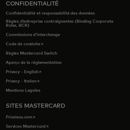
CONFIDENTIALITÉ
Confidentialité et responsabilité des données
Règles d’entreprise contraignantes (Binding Corporate
Rules, BCR)
Commissions d’interchange
s’ouvre dans un nouvel onglet
Code de conduite
Règles Mastercard Switch
Aperçu de la réglementation
s’ouvre dans un nouvel onglet
Privacy - English
s’ouvre dans un nouvel onglet
Privacy - Italian
Mentions Legales
SITES MASTERCARD
s’ouvre dans un nouvel onglet
Priceless.com
s’ouvre dans un nouvel onglet
Services Mastercard