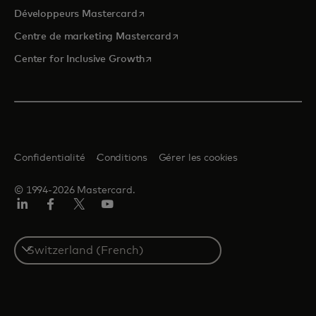
s’ouvre dans un nouvel onglet
Développeurs Mastercard
s’ouvre dans un nouvel onglet
Centre de marketing Mastercard
s’ouvre dans un nouvel onglet
Center for Inclusive Growth
Confidentialité
Conditions
Gérer les cookies
© 1994-2026 Mastercard.
LinkedIn
Facebook
Twitter/X
YouTube
Select
a
country