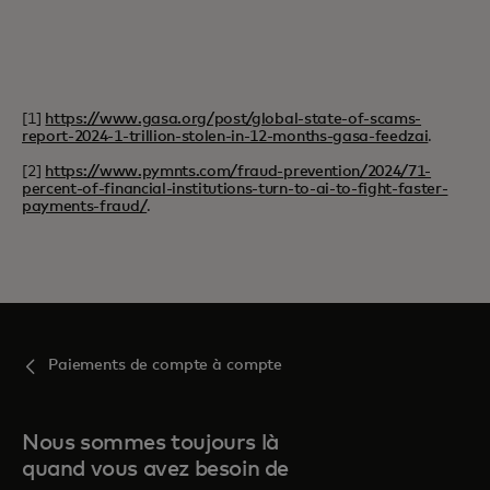
[1]
https://www.gasa.org/post/global-state-of-scams-
report-2024-1-trillion-stolen-in-12-months-gasa-feedzai
.
[2]
https://www.pymnts.com/fraud-prevention/2024/71-
percent-of-financial-institutions-turn-to-ai-to-fight-faster-
payments-fraud/
.
Paiements de compte à compte
Nous sommes toujours là
quand vous avez besoin de