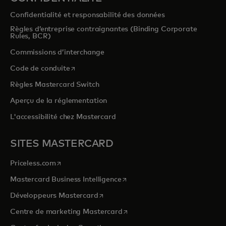
Confidentialité et responsabilité des données
Règles d’entreprise contraignantes (Binding Corporate
Rules, BCR)
Commissions d’interchange
s’ouvre dans un nouvel onglet
Code de conduite
Règles Mastercard Switch
Aperçu de la réglementation
L'accessibilité chez Mastercard
SITES MASTERCARD
s’ouvre dans un nouvel onglet
Priceless.com
s’ouvre dans un nouvel onglet
Mastercard Business Intelligence
s’ouvre dans un nouvel onglet
Développeurs Mastercard
s’ouvre dans un nouvel onglet
Centre de marketing Mastercard