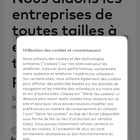
entreprises de
toutes tailles à
effectuer des
Utilisation des cookies et consentement
transactions
Nous utilisons des cookies et des technologies
similaires ("cookies") sur nos sites web pour les
améliorer, mesurer leurs performances, comprendre
notre audience et améliorer l'expérience utilisateur.
plus efficaces
Sur certains sites, nous utilisons également des cookies
pour afficher des publicités basées sur les activités de
navigation et les intérêts des utilisateurs sur notre site
et sur d'autres sites. Cliquez sur "Gérer les cookies" ci-
Solutions pour accepter les paiements
dessous pour savoir quels cookies nous utilisons sur ce
site et pourquoi. Vous pouvez toujours modifier vos
avec Mastercard.
préférences en matière de consentement en utilisant
l'outil "Gérer les cookies" au bas de l'écran (disponible
sous forme de lien au lieu d'un bouton sur certains
sites). Vous pouvez notamment refuser certains ou
tous les cookies, à l'exception de ceux qui sont
strictement nécessaires au bon fonctionnement du
Avantages de l'acceptation des
site.