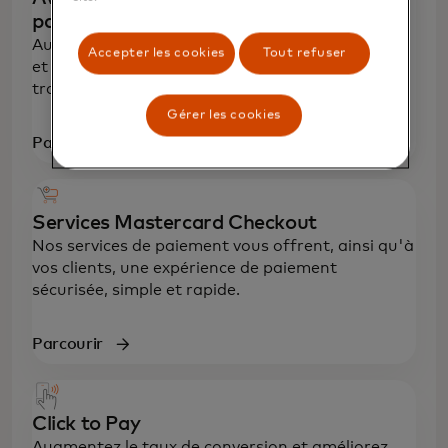
paiements
Augmentez vos ventes, faites plaisir à vos clients
Accepter les cookies
Tout refuser
et proposez des paiements fluides et sécurisés à
travers le monde.
Gérer les cookies
Parcourir
Services Mastercard Checkout
Nos services de paiement vous offrent, ainsi qu'à
vos clients, une expérience de paiement
sécurisée, simple et rapide.
Parcourir
Click to Pay
Augmentez le taux de conversion et améliorez