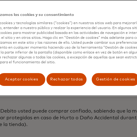
izamos las cookies y su consentimiento
cookies y tecnologías similares (“cookies”) en nuestros sitios web para mejorarl
® Black Debito.
, entender a nuestro público y realzar la experiencia del usuario. En algunos sit
cookies para mostrar publicidad basada en las actividades de navegación e inter
 el sitio y en otros sitios. Haga clic en “Gestión de cookies” más adelante para 
lizamos en este sitio y las razones de ello. Usted puede cambiar sus preferencia
ento en cualquier momento haciendo uso de la herramienta “Gestión de cookie
ren a un Tarjetahabiente Mastercard® Black Debito, que ti
la parte inferior de la pantalla (disponible como enlace en vez de botón en algun
erficie de la tarjeta Mastercard® Black Debito.
e rechazar algunas o todas las cookies, a excepción de aquellas que sean estri
para el funcionamiento del sitio.
Aceptar cookies
Rechazar todas
Gestión de cookies
tercard puede variar según el Emisor de la tarjeta. Para o
Debito usted puede comprar confiado, sabiendo que la m
ar protegidas en caso de Hurto o Daño Accidental durante
 la tienda).