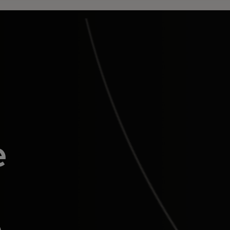
e
n
e