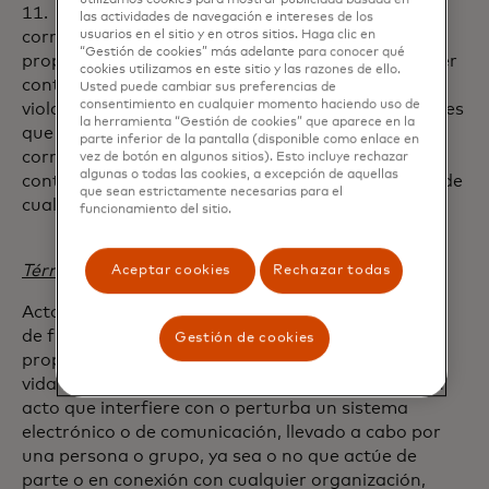
utilizamos cookies para mostrar publicidad basada en
11. La Compañía y/o Reasegurador
las actividades de navegación e intereses de los
correspondiente, no será responsable de
usuarios en el sitio y en otros sitios. Haga clic en
“Gestión de cookies” más adelante para conocer qué
proporcionar cualquier cobertura o hacer cualquier
cookies utilizamos en este sitio y las razones de ello.
continuación de pago si el hacerlo implica estar en
Usted puede cambiar sus preferencias de
consentimiento en cualquier momento haciendo uso de
violación de cualquier ley o reglamento de sanciones
la herramienta “Gestión de cookies” que aparece en la
que expondría a La Compañía y/o Reasegurador
parte inferior de la pantalla (disponible como enlace en
correspondiente, su sociedad matriz o su entidad
vez de botón en algunos sitios). Esto incluye rechazar
algunas o todas las cookies, a excepción de aquellas
controlante ulterior a cualquier sanción en virtud de
que sean estrictamente necesarias para el
cualquier ley o reglamento de sanciones.
funcionamiento del sitio.
Términos Clave y Definiciones:
Aceptar cookies
Rechazar todas
Acto Terrorista: significa el uso o amenaza de uso
de fuerza o violencia contra una persona o
Gestión de cookies
propiedad o la perpetración de un acto nocivo a la
vida humana o propiedad, o la perpetración de un
acto que interfiere con o perturba un sistema
electrónico o de comunicación, llevado a cabo por
una persona o grupo, ya sea o no que actúe de
parte o en conexión con cualquier organización,