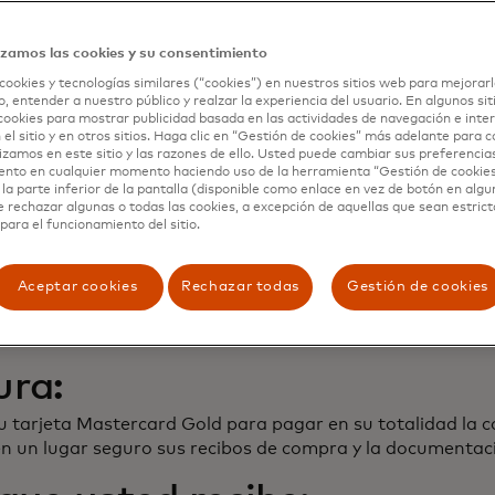
tercard puede variar según el Emisor de la tarjeta. Para o
izamos las cookies y su consentimiento
cookies y tecnologías similares (“cookies”) en nuestros sitios web para mejorarl
, entender a nuestro público y realzar la experiencia del usuario. En algunos sit
los términos de la Garantía original del fabricante o Gar
cookies para mostrar publicidad basada en las actividades de navegación e inter
 funcionar de forma satisfactoria y requieran reparacion
 el sitio y en otros sitios. Haga clic en “Gestión de cookies” más adelante para 
lizamos en este sitio y las razones de ello. Usted puede cambiar sus preferencia
con el articulo (además de la Garantía del fabricante o Ga
ento en cualquier momento haciendo uso de la herramienta “Gestión de cookie
la parte inferior de la pantalla (disponible como enlace en vez de botón en algun
egún sea el caso, se extenderá hasta por un (1) año adici
e rechazar algunas o todas las cookies, a excepción de aquellas que sean estri
la Garantía opcional adquirida terminen su periodo de cob
para el funcionamiento del sitio.
os.
rtura:
Aceptar cookies
Rechazar todas
Gestión de cookies
ura:
u tarjeta Mastercard Gold para pagar en su totalidad la 
en un lugar seguro sus recibos de compra y la documentac