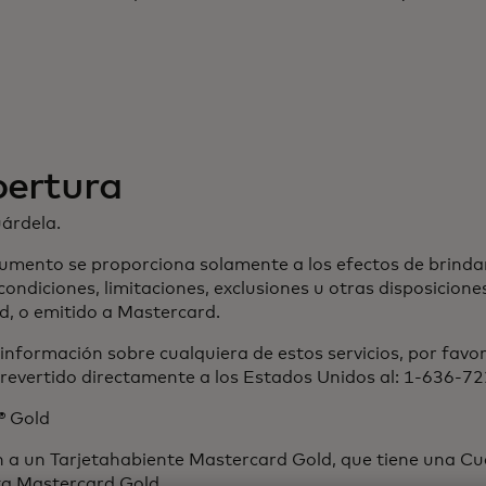
bertura
uárdela.
umento se proporciona solamente a los efectos de brinda
condiciones, limitaciones, exclusiones u otras disposicion
d, o emitido a Mastercard.
nformación sobre cualquiera de estos servicios, por favo
o revertido directamente a los Estados Unidos al: 1-636-7
® Gold
eren a un Tarjetahabiente Mastercard Gold, que tiene una 
jeta Mastercard Gold