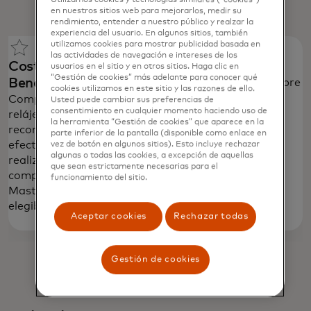
Utilizamos cookies y tecnologías similares (“cookies”)
en nuestros sitios web para mejorarlos, medir su
rendimiento, entender a nuestro público y realzar la
experiencia del usuario. En algunos sitios, también
utilizamos cookies para mostrar publicidad basada en
las actividades de navegación e intereses de los
Costo /
Exclusivamente
Vigencia
usuarios en el sitio y en otros sitios. Haga clic en
“Gestión de cookies” más adelante para conocer qué
Beneficio
para tarjetas
Hasta diciembre
cookies utilizamos en este sitio y las razones de ello.
2025
Compre, cene,
Crédito y Débito
Usted puede cambiar sus preferencias de
consentimiento en cualquier momento haciendo uso de
relájese y reciba
Platinum y Black
la herramienta “Gestión de cookies” que aparece en la
recompensas en
parte inferior de la pantalla (disponible como enlace en
efectivo al
vez de botón en algunos sitios). Esto incluye rechazar
algunas o todas las cookies, a excepción de aquellas
realizar
que sean estrictamente necesarias para el
compras con su
funcionamiento del sitio.
Mastercard®
elegible.
Aceptar cookies
Rechazar todas
Gestión de cookies