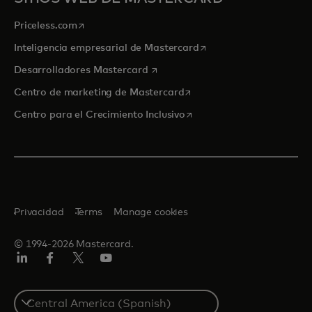
se abre en una pestaña nueva
Priceless.com
se abre en una pestaña
Inteligencia empresarial de Mastercard
se abre en una pestaña nueva
Desarrolladores Mastercard
se abre en una pestaña nu
Centro de marketing de Mastercard
se abre en una pestaña nu
Centro para el Crecimiento Inclusivo
Privacidad
Terms
Manage cookies
© 1994-2026 Mastercard.
LinkedIn
Facebook
Twitter/X
YouTube
Select
a