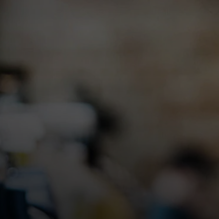
Para ti
Para empresas
Para el mundo
Para innovadores
Noticias y tendencias